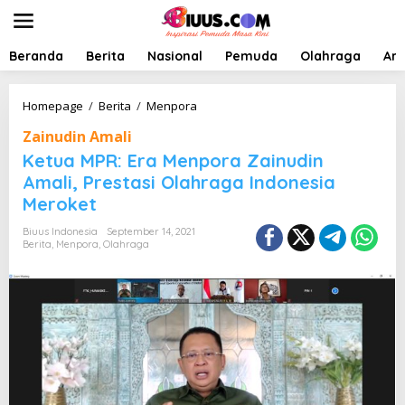
L
e
w
a
Beranda
Berita
Nasional
Pemuda
Olahraga
Art
t
i
k
K
Homepage
/
Berita
/
Menpora
e
e
Zainudin Amali
k
t
o
u
Ketua MPR: Era Menpora Zainudin
n
a
Amali, Prestasi Olahraga Indonesia
t
M
Meroket
e
P
n
R
Biuus Indonesia
September 14, 2021
:
Berita
,
Menpora
,
Olahraga
E
r
a
M
e
n
p
o
r
a