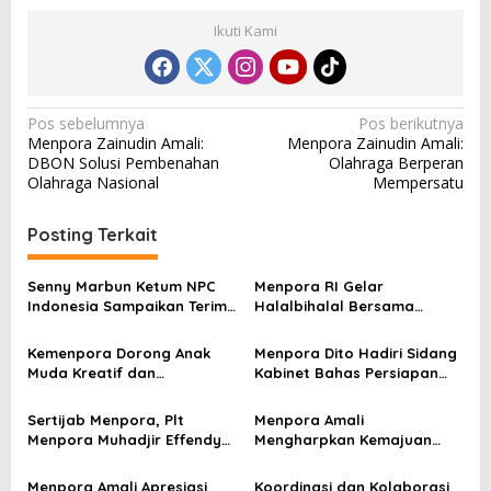
Ikuti Kami
N
Pos sebelumnya
Pos berikutnya
Menpora Zainudin Amali:
Menpora Zainudin Amali:
a
DBON Solusi Pembenahan
Olahraga Berperan
v
Olahraga Nasional
Mempersatu
i
Posting Terkait
g
a
Senny Marbun Ketum NPC
Menpora RI Gelar
s
Indonesia Sampaikan Terima
Halalbihalal Bersama
kasih Kepada Menpora Dito
Keluarga Besar Kemenpora
i
Atas Dukungan Penuhnya
Kemenpora Dorong Anak
Menpora Dito Hadiri Sidang
p
Muda Kreatif dan
Kabinet Bahas Persiapan
Berprestasi Nasional dan
Ramadhan & Idulfitri 1445 H
o
Internasional
Sertijab Menpora, Plt
Menpora Amali
s
Menpora Muhadjir Effendy
Mengharpkan Kemajuan
Pastikan Proses Transisi
Kemenpora RI Berlanjut
Berjalan dengan Baik
Menpora Amali Apresiasi
Koordinasi dan Kolaborasi