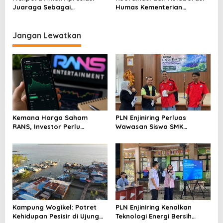
Juaraga Sebagai
Humas Kementerian
Pemegang Lisensi
Lembaga Jadi Kunci Penting
merchandise resmi Piala
Keketuaan Indonesia di
Dunia U-20
ASEAN 2023
Jangan Lewatkan
Kemana Harga Saham
PLN Enjiniring Perluas
RANS, Investor Perlu
Wawasan Siswa SMK
Cermati Fundamental dan
tentang Tantangan
Menghindari Spekulasi
Perubahan Iklim
Berlebihan
Kampung Wogikel: Potret
PLN Enjiniring Kenalkan
Kehidupan Pesisir di Ujung
Teknologi Energi Bersih