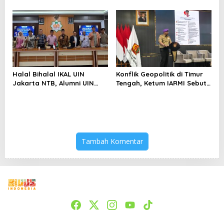
Selatan Papua yang
kepada Pelajar Jakarta
Bertahan di Tengah
Keterbatasan
Halal Bihalal IKAL UIN
Konflik Geopolitik di Timur
Jakarta NTB, Alumni UIN
Tengah, Ketum IARMI Sebut
Jakarta Adalah Aset
Alumni Menwa Harus Ambil
Strategis
Peran Strategis
Tambah Komentar