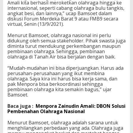
Amali kita berhasil meroketkan olahraga hingga ke
h
internasional, seperti cabang olahraga bulu tangkis,
r
angkat besi, dan lainnya,” ucap Bamsoet dalam
a
diskusi Forum Merdeka Barat 9 atau FMB9 secara
g
virtual, Senin (13/9/2021).
a
I
Menurut Bamsoet, olahraga nasional ini perlu
n
didukung oleh semua stakeholder. Pihak swasta juga
d
diminta turut mendukung perkembangan maupun
o
pembinaan olahraga. Sehingga, pembinaan
n
olahraga di Tanah Air bisa berjalan dengan baik.
e
s
“Mudah-mudahan ini bisa diperjuangkan. Harus ada
i
perusahan-perusahaan yang ikut membina
a
olahraga. Saya kira ini harus bisa kerja sama, dan
M
pak Menpora bisa berkoordinasi sehingga
e
pembinaan olahraga kita semakin bagus,” ujar
r
Bamsoet.
o
k
e
Baca juga :
Menpora Zainudin Amali: DBON Solusi
t
Pembenahan Olahraga Nasional
Menurut Bamsoet, olahraga adalah sarana untuk
menghilangkan perbedaan yang ada. Olahraga juga