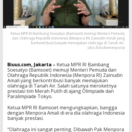
Z
a
i
n
u
d
Ketua MPR RI Bambang Soesatyo (Bamsoet) memuji Menteri Pemuda
i
dan Olahraga Republik Indonesia (Menpora RI) Zainudin Amali yang
n
berkontribusi banyak memajukan olahraga di Tanah Air.
A
(doc:foto/kemenpora)
m
a
l
Biuus.com, Jakarta
–
Ketua MPR RI Bambang
i
Soesatyo (Bamsoet) memuji Menteri Pemuda dan
,
Olahraga Republik Indonesia (Menpora RI) Zainudin
P
Amali yang berkontribusi banyak memajukan
r
olahraga di Tanah Air. Salah satunya meroketnya
e
prestasi tim Merah Putih di ajang Olimpiade dan
s
Paralimpiade Tokyo.
t
a
Ketua MPR RI Bamsoet mengungkapkan, bangga
s
dengan Menpora Amali di era dia olahraga Indonesia
i
banyak prestasi.
O
l
“Olahraga ini sangat penting. Dibawah Pak Menpora
a