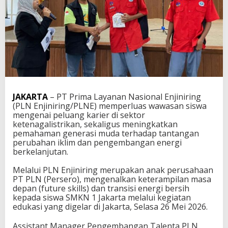
s
W
a
w
a
s
a
n
S
i
JAKARTA
– PT Prima Layanan Nasional Enjiniring
s
(PLN Enjiniring/PLNE) memperluas wawasan siswa
w
mengenai peluang karier di sektor
a
ketenagalistrikan, sekaligus meningkatkan
S
pemahaman generasi muda terhadap tantangan
M
perubahan iklim dan pengembangan energi
K
berkelanjutan.
t
e
Melalui PLN Enjiniring merupakan anak perusahaan
n
PT PLN (Persero), mengenalkan keterampilan masa
t
depan (future skills) dan transisi energi bersih
a
kepada siswa SMKN 1 Jakarta melalui kegiatan
n
edukasi yang digelar di Jakarta, Selasa 26 Mei 2026.
g
T
a
Assistant Manager Pengembangan Talenta PLN