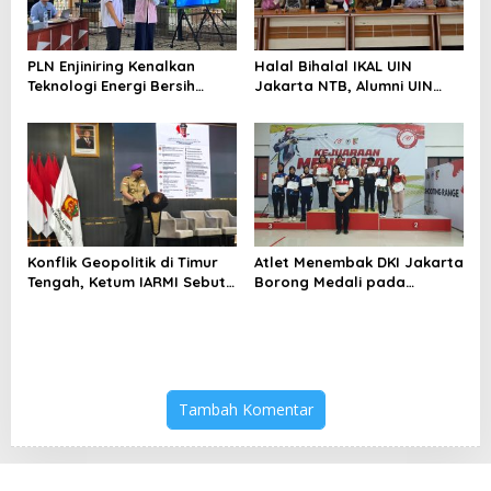
PLN Enjiniring Kenalkan
Halal Bihalal IKAL UIN
Teknologi Energi Bersih
Jakarta NTB, Alumni UIN
kepada Pelajar Jakarta
Jakarta Adalah Aset
Strategis
Konflik Geopolitik di Timur
Atlet Menembak DKI Jakarta
Tengah, Ketum IARMI Sebut
Borong Medali pada
Alumni Menwa Harus Ambil
Kejuaraan Nasional
Peran Strategis
Tambah Komentar