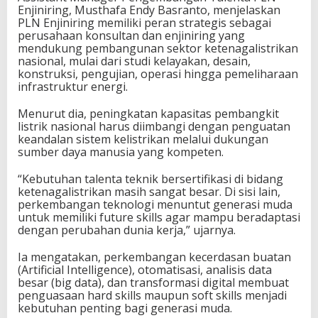
n
Enjiniring, Musthafa Endy Basranto, menjelaskan
t
PLN Enjiniring memiliki peran strategis sebagai
a
perusahaan konsultan dan enjiniring yang
n
mendukung pembangunan sektor ketenagalistrikan
g
nasional, mulai dari studi kelayakan, desain,
a
konstruksi, pengujian, operasi hingga pemeliharaan
n
infrastruktur energi.
P
e
Menurut dia, peningkatan kapasitas pembangkit
r
listrik nasional harus diimbangi dengan penguatan
u
keandalan sistem kelistrikan melalui dukungan
b
sumber daya manusia yang kompeten.
a
h
“Kebutuhan talenta teknik bersertifikasi di bidang
a
ketenagalistrikan masih sangat besar. Di sisi lain,
n
perkembangan teknologi menuntut generasi muda
I
untuk memiliki future skills agar mampu beradaptasi
k
dengan perubahan dunia kerja,” ujarnya.
l
i
Ia mengatakan, perkembangan kecerdasan buatan
m
(Artificial Intelligence), otomatisasi, analisis data
besar (big data), dan transformasi digital membuat
penguasaan hard skills maupun soft skills menjadi
kebutuhan penting bagi generasi muda.