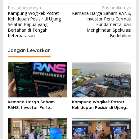
N
Pos sebelumnya
Pos berikutnya
Kampung Wogikel: Potret
Kemana Harga Saham RANS,
a
Kehidupan Pesisir di Ujung
Investor Perlu Cermati
v
Selatan Papua yang
Fundamental dan
Bertahan di Tengah
Menghindari Spekulasi
i
Keterbatasan
Berlebihan
g
a
Jangan Lewatkan
s
i
p
o
s
Kemana Harga Saham
Kampung Wogikel: Potret
RANS, Investor Perlu
Kehidupan Pesisir di Ujung
Cermati Fundamental dan
Selatan Papua yang
Menghindari Spekulasi
Bertahan di Tengah
Berlebihan
Keterbatasan