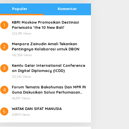
Populer
Komentar
​KBRI Moskow Promosikan Destinasi
1
Artikel
,
Pemuda
Pariwisata ‘the 10 New Bali’
226,781 Views
3 Cara Bikin Ramadhan Anti Ga
​Menpora Zainudin Amali Tekankan
2
il 19, 2021
Pentingnya Kolaborasi untuk DBON
142,506 Views
​Kemlu Gelar International Conference
3
on Digital Diplomacy (ICDD)
122,261 Views
Forum Tematis Bakohumas Dan MPR RI
4
Guna Diskusikan Solusi Perhumasan
radisi Bakar Batu di
Kemana Harga Saham
Juga Tuk Perkuat Lembaga Masing –
apua Menjadi Simbol
RANS, Investor Perlu
46,397 Views
Masing
erdamaian
Cermati Fundamental dan
WATAK DAN SIFAT MANUSIA
Menghindari Spekulasi
5
41,859 Views
Berlebihan