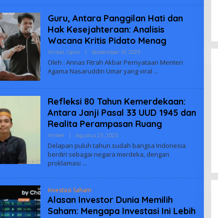
Guru, Antara Panggilan Hati dan
Hak Kesejahteraan: Analisis
Wacana Kritis Pidato Menag
Oleh
Artikel
,
Opini
|
September 10, 2025
Biuus
Oleh : Annas Fitrah Akbar Pernyataan Menteri
Indonesia
Agama Nasaruddin Umar yang viral
Refleksi 80 Tahun Kemerdekaan:
Antara Janji Pasal 33 UUD 1945 dan
Realita Perampasan Ruang
Enam Pejabat Baru Resmi Dilantik
di Kejati Kepri oleh J. Devy
Oleh
Artikel
|
Agustus 25, 2025
Biuus
Sudarso
Delapan puluh tahun sudah bangsa Indonesia
Di Berita, Politik
|
November 3, 2025
Indonesia
berdiri sebagai negara merdeka, dengan
proklamasi
Investasi Saham
Alasan Investor Dunia Memilih
Saham: Mengapa Investasi Ini Lebih