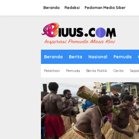
Lewati
ke
Beranda
Redaksi
Pedoman Media Siber
konten
tutup
Beranda
Berita
Nasional
Pemuda
Pelatihan
Pemuda
Berita Politik
Cerita
Sepa