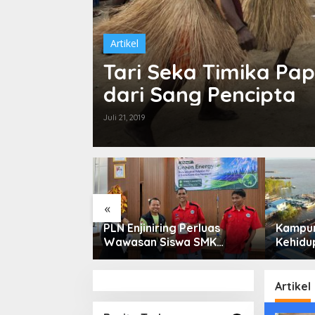
Artikel
Tari Seka Timika Pa
dari Sang Pencipta
Juli 21, 2019
«
ga Saham
PLN Enjiniring Perluas
Kampun
or Perlu
Wawasan Siswa SMK
Kehidup
damental dan
tentang Tantangan
Selata
 Spekulasi
Perubahan Iklim
Bertah
Keterb
Artikel