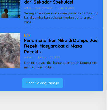
dari Sekadar Spekulasi
Oleh
Artikel
,
News
,
Pemuda
|
Juni 18, 2025
Biuus
Sebagian masyarakat awam, pasar saham sering
Indonesia
kali digambarkan sebagai medan pertarungan
yang
IKAN
Fenomena Ikan Nike di Dompu Jadi
Rezeki Masyarakat di Masa
Paceklik
Oleh
Artikel
|
Februari 28, 2025
Biuus
Ikan nike atau “ifu” bahasa Bima dan Dompu kini
Indonesia
menjadi buah bibir
Lihat Selengkapnya