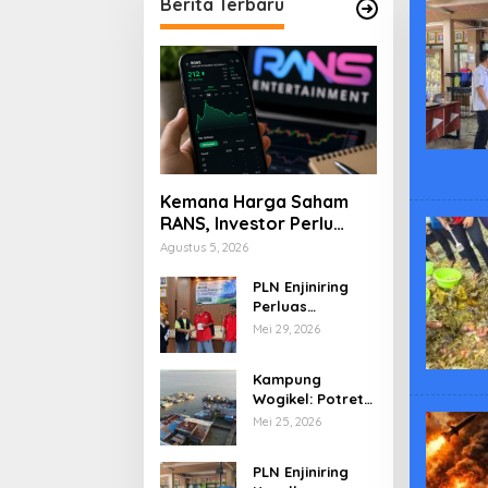
Berita Terbaru
Kemana Harga Saham
RANS, Investor Perlu
Cermati Fundamental
Agustus 5, 2026
dan Menghindari
Spekulasi Berlebihan
PLN Enjiniring
Perluas
Wawasan Siswa
Mei 29, 2026
SMK tentang
Tantangan
Kampung
Perubahan Iklim
Wogikel: Potret
Kehidupan
Mei 25, 2026
Pesisir di Ujung
Selatan Papua
PLN Enjiniring
yang Bertahan