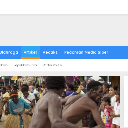
Olahraga
Artikel
Redaksi
Pedoman Media Siber
kbola
Sepakbola Kita
Partai Politik