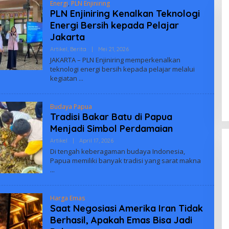
Energi
,
PLN Enjiniring
PLN Enjiniring Kenalkan Teknologi
Energi Bersih kepada Pelajar
Jakarta
Oleh
Artikel
,
Berita
|
Mei 21, 2026
Adminbiuus
JAKARTA – PLN Enjiniring memperkenalkan
teknologi energi bersih kepada pelajar melalui
kegiatan
Budaya Papua
Tradisi Bakar Batu di Papua
Menjadi Simbol Perdamaian
Oleh
Artikel
|
April 17, 2026
Adminbiuus
Di tengah keberagaman budaya Indonesia,
Papua memiliki banyak tradisi yang sarat makna
Harga Emas
Saat Negosiasi Amerika Iran Tidak
Berhasil, Apakah Emas Bisa Jadi