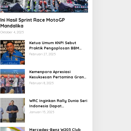
Ini Hasil Sprint Race MotoGP
Mandalika
Oktober 4, 2025
Ketua Umum KNPI Sebut
Praktik Pengoplosan BBM
Cederai Kepercayaan
Februari 27, 2025
Masyarakat
Kemenpora Apresiasi
Kesuksesan Pertamina Grand
Prix of Indonesia 2024
Februari 8, 2025
WRC Inginkan Rally Dunia Seri
Indonesia Dapat
Terselenggara 2026
Januari 15, 2025
Mendatang
Mercedes-Benz W203 Club