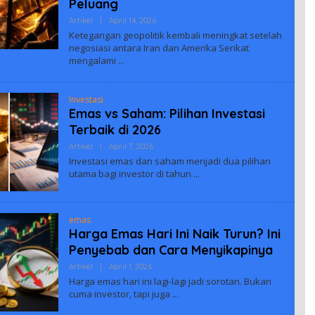
Peluang
Oleh
Artikel
|
April 14, 2026
Adminbiuus
Ketegangan geopolitik kembali meningkat setelah
negosiasi antara Iran dan Amerika Serikat
mengalami
Investasi
Emas vs Saham: Pilihan Investasi
Terbaik di 2026
Oleh
Artikel
|
April 7, 2026
Adminbiuus
Investasi emas dan saham menjadi dua pilihan
utama bagi investor di tahun
emas
Harga Emas Hari Ini Naik Turun? Ini
Penyebab dan Cara Menyikapinya
Oleh
Artikel
|
April 1, 2026
Adminbiuus
Harga emas hari ini lagi-lagi jadi sorotan. Bukan
cuma investor, tapi juga