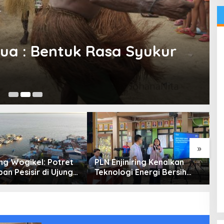
pua : Bentuk Rasa Syukur
Apr
»
g Wogikel: Potret
PLN Enjiniring Kenalkan
T
an Pesisir di Ujung
Teknologi Energi Bersih
P
n Papua yang
kepada Pelajar Jakarta
P
an di Tengah
atasan