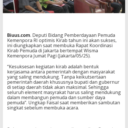
S
i
a
p
D
i
s
Biuus.com
. Deputi Bidang Pemberdayaan Pemuda
u
Kemenpora RI optimis Kirab tahun ini akan sukses,
k
ini diungkapkan saat membuka Rapat Koordinasi
s
Kirab Pemuda di Jakarta bertempat Wisma
e
Kemenpora Jumat Pagi (Jakarta/05/25).
s
k
“Kesuksesan kegiatan kirab adalah bentuk
a
kerjasama antara pemerintah dengan masyarakat
n
yang saling mendukung. Tanpa keikutsertaan
M
pemerintah daerah khususnya bupati dan gubernur
a
di setiap daerah tidak akan maksimal. Sehingga
s
seluruh element masyrakat harus saling mendukung
y
dalam membangun pemuda dan sumber daya
a
pemuda”. Ungkap Faisal saat memberikan sambutan
r
singkat sebelum membuka acara.
a
k
a
t