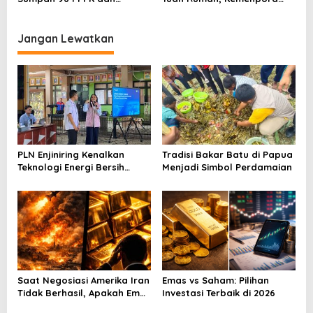
Serahkan SK Kepada 52
Kucurkan Bantuan Dana
CPNS
Tahap II
Jangan Lewatkan
PLN Enjiniring Kenalkan
Tradisi Bakar Batu di Papua
Teknologi Energi Bersih
Menjadi Simbol Perdamaian
kepada Pelajar Jakarta
Saat Negosiasi Amerika Iran
Emas vs Saham: Pilihan
Tidak Berhasil, Apakah Emas
Investasi Terbaik di 2026
Bisa Jadi Peluang