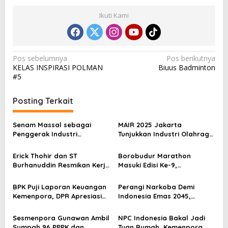
Ikuti Kami
N
Pos sebelumnya
Pos berikutnya
KELAS INSPIRASI POLMAN
Biuus Badminton
a
#5
v
i
Posting Terkait
g
Senam Massal sebagai
MAIR 2025 Jakarta
a
Penggerak Industri
Tunjukkan Industri Olahraga
s
Olahraga: Momentum ISS
Jadi Mesin Ekonomi Baru
2025 untuk Ekonomi
i
Erick Thohir dan ST
Borobudur Marathon
Nasional
Burhanuddin Resmikan Kerja
Masuki Edisi Ke-9,
p
Sama Tata Kelola Hukum
Pemerintah Siap Perkuat
Program Pemuda dan
Kolaborasi
o
BPK Puji Laporan Keuangan
Perangi Narkoba Demi
Olahraga
Kemenpora, DPR Apresiasi
Indonesia Emas 2045,
s
Kinerja Menpora Dito
Kemenpora Gandeng BNN
Sesmenpora Gunawan Ambil
NPC Indonesia Bakal Jadi
Sumpah 96 PPPK dan
Tuan Rumah, Kemenpora