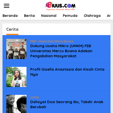
L
e
w
a
Beranda
Berita
Nasional
Pemuda
Olahraga
Art
t
i
k
Cerita
e
k
PKM
,
Universitas Mercu Buana
o
Dukung Usaha Mikro (UMKM) FEB
n
Universitas Mercu Buana Adakan
t
Pengabdian Masyarakat
e
n
Profil Gisella Anastasia dan Kisah Cinta
Nya
Cerita
Dahsyat Doa Seorang Ibu, Takdir Anak
Berubah