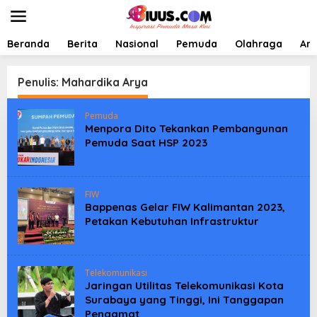
L
e
w
a
Beranda
Berita
Nasional
Pemuda
Olahraga
Art
t
i
k
Penulis:
Mahardika Arya
e
k
Pemuda
o
Menpora Dito Tekankan Pembangunan
n
Pemuda Saat HSP 2023
t
e
n
FIW
Bappenas Gelar FIW Kalimantan 2023,
Petakan Kebutuhan Infrastruktur
Telekomunikasi
Jaringan Utilitas Telekomunikasi Kota
Surabaya yang Tinggi, Ini Tanggapan
Pengamat