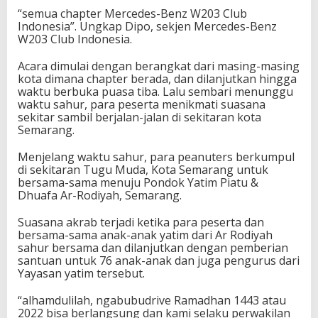
a
“semua chapter Mercedes-Benz W203 Club
m
Indonesia”. Ungkap Dipo, sekjen Mercedes-Benz
a
W203 Club Indonesia.
d
h
Acara dimulai dengan berangkat dari masing-masing
a
kota dimana chapter berada, dan dilanjutkan hingga
n
waktu berbuka puasa tiba. Lalu sembari menunggu
2
waktu sahur, para peserta menikmati suasana
0
sekitar sambil berjalan-jalan di sekitaran kota
2
Semarang.
2
Menjelang waktu sahur, para peanuters berkumpul
di sekitaran Tugu Muda, Kota Semarang untuk
bersama-sama menuju Pondok Yatim Piatu &
Dhuafa Ar-Rodiyah, Semarang.
Suasana akrab terjadi ketika para peserta dan
bersama-sama anak-anak yatim dari Ar Rodiyah
sahur bersama dan dilanjutkan dengan pemberian
santuan untuk 76 anak-anak dan juga pengurus dari
Yayasan yatim tersebut.
“alhamdulilah, ngabubudrive Ramadhan 1443 atau
2022 bisa berlangsung dan kami selaku perwakilan