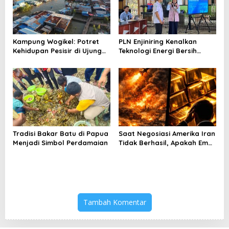
Kampung Wogikel: Potret
PLN Enjiniring Kenalkan
Kehidupan Pesisir di Ujung
Teknologi Energi Bersih
Selatan Papua yang
kepada Pelajar Jakarta
Bertahan di Tengah
Keterbatasan
Tradisi Bakar Batu di Papua
Saat Negosiasi Amerika Iran
Menjadi Simbol Perdamaian
Tidak Berhasil, Apakah Emas
Bisa Jadi Peluang
Tambah Komentar