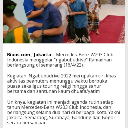
u
b
I
n
d
o
n
e
s
i
Biuus.com , Jakarta
– Mercedes-Benz W203 Club
a
Indonesia menggelar “ngabubudrive” Ramadhan
,
berlangsung di semarang (16/4/22).
N
g
a
Kegiatan Ngabubudrive 2022 merupakan ciri khas
b
aktivitas peanuters menunggu waktu berbuka
u
puasa sekaligus touring religi hingga sahur
b
bersama dan santunan kaum dhuafa/yatim.
u
d
Uniknya, kegiatan ini menjadi agenda rutin setiap
r
tahun Mercedes-Benz W203 Club Indonesia, dan
i
berlangsung selama dua hari di berbagai kota. Yakni
v
Jakarta, Semarang, Surabaya, Bandung dan Bogor
e
secara bersamaan.
R