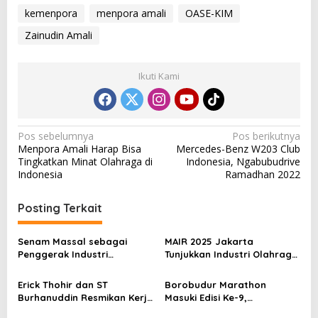
kemenpora
menpora amali
OASE-KIM
Zainudin Amali
Ikuti Kami
N
Pos sebelumnya
Pos berikutnya
Menpora Amali Harap Bisa
Mercedes-Benz W203 Club
a
Tingkatkan Minat Olahraga di
Indonesia, Ngabubudrive
v
Indonesia
Ramadhan 2022
i
Posting Terkait
g
a
Senam Massal sebagai
MAIR 2025 Jakarta
s
Penggerak Industri
Tunjukkan Industri Olahraga
Olahraga: Momentum ISS
Jadi Mesin Ekonomi Baru
i
2025 untuk Ekonomi
Erick Thohir dan ST
Borobudur Marathon
p
Nasional
Burhanuddin Resmikan Kerja
Masuki Edisi Ke-9,
Sama Tata Kelola Hukum
Pemerintah Siap Perkuat
o