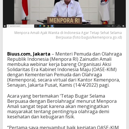
i
t
a
d
i
I
Menpora Amali Ajak Wanita di Indonesia Agar Tetap Sehat Selama
n
Berpuasa (foto:bagus/kemenpora.go.id)
d
o
n
Biuus.com, Jakarta
– Menteri Pemuda dan Olahraga
e
Republik Indonesia (Menpora RI) Zainudin Amali
s
membuka webinar kerja bareng Organisasi Aksi
i
Solidaritas Era Kabinet Indonesia Maju (OASE-KIM)
a
dengan Kementerian Pemuda dan Olahraga
A
(Kemenpora), secara virtual dari Kantor Kemenpora,
g
Senayan, Jakarta Pusat, Kamis (14/4/2022) pagi.
a
r
Acara yang bertemakan ‘Tetap Bugar Selama
T
Berpuasa dengan Berolahraga’ menurut Menpora
e
Amali sangat tepat karena akan mengingatkan
t
masyarakat tentang pentingnya olahraga demi
a
kesehatan dan kebugaran fisik.
p
S
“Pertama saya menyambut baik kegiatan OASE-KIM
e