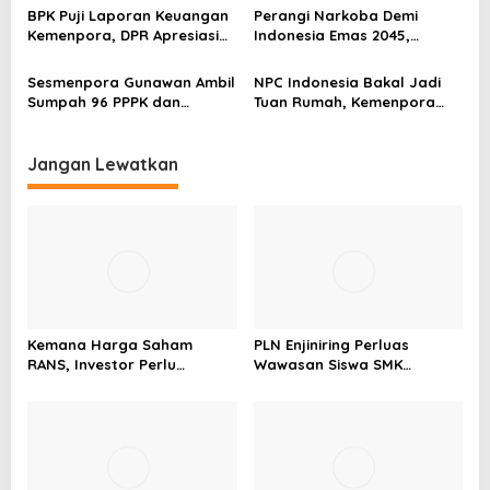
Program Pemuda dan
Kolaborasi
BPK Puji Laporan Keuangan
Perangi Narkoba Demi
s
Olahraga
Kemenpora, DPR Apresiasi
Indonesia Emas 2045,
Kinerja Menpora Dito
Kemenpora Gandeng BNN
Sesmenpora Gunawan Ambil
NPC Indonesia Bakal Jadi
Sumpah 96 PPPK dan
Tuan Rumah, Kemenpora
Serahkan SK Kepada 52
Kucurkan Bantuan Dana
CPNS
Tahap II
Jangan Lewatkan
Kemana Harga Saham
PLN Enjiniring Perluas
RANS, Investor Perlu
Wawasan Siswa SMK
Cermati Fundamental dan
tentang Tantangan
Menghindari Spekulasi
Perubahan Iklim
Berlebihan