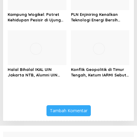
Kampung Wogikel: Potret
PLN Enjiniring Kenalkan
Kehidupan Pesisir di Ujung
Teknologi Energi Bersih
Selatan Papua yang
kepada Pelajar Jakarta
Bertahan di Tengah
Keterbatasan
Halal Bihalal IKAL UIN
Konflik Geopolitik di Timur
Jakarta NTB, Alumni UIN
Tengah, Ketum IARMI Sebut
Jakarta Adalah Aset
Alumni Menwa Harus Ambil
Strategis
Peran Strategis
Tambah Komentar