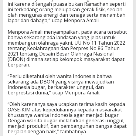
ini karena ditengah puasa bukan Ramadhan seperti
h
ini terkadang orang melupakan gerak fisik, seolah-
a
olah menguras energi dan tenaga serta menambah
t
lapar dan dahaga,” ucap Menpora Amali
S
e
l
Menpora Amali menyampaikan, pada acara tersebut
a
bahwa sekarang ada landasan yang jelas untuk
m
membangun olahraga yakni, UU No 11 Tahun 2022
a
tentang Keolahragaan dan Perpres No 86 Tahun
B
2021 tentang Desain Besar Olahraga Nasional
e
(DBON) dimana setiap kelompok masyarakat dapat
r
berperan.
p
u
“Perlu diketahui oleh wanita Indonesia bahwa
a
sekarang ada DBON yang visinya mewujudkan
s
Indonesia bugar, berkarakter unggul, dan
a
berprestasi dunia,” ucap Menpora Amali.
“Oleh karenanya saya ucapkan terima kasih kepada
OASE-KIM atas kepeduliannya kepada masyarakat
khususnya wanita Indonesia agar menjadi bugar.
Dengan wanita bugar melahirkan generasi unggul,
menjadi produktif, dan pembangunan bangsa dapat
berjalan dengan baik,” tambahnya.