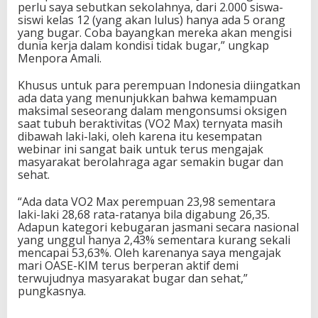
perlu saya sebutkan sekolahnya, dari 2.000 siswa-
siswi kelas 12 (yang akan lulus) hanya ada 5 orang
yang bugar. Coba bayangkan mereka akan mengisi
dunia kerja dalam kondisi tidak bugar,” ungkap
Menpora Amali.
Khusus untuk para perempuan Indonesia diingatkan
ada data yang menunjukkan bahwa kemampuan
maksimal seseorang dalam mengonsumsi oksigen
saat tubuh beraktivitas (VO2 Max) ternyata masih
dibawah laki-laki, oleh karena itu kesempatan
webinar ini sangat baik untuk terus mengajak
masyarakat berolahraga agar semakin bugar dan
sehat.
“Ada data VO2 Max perempuan 23,98 sementara
laki-laki 28,68 rata-ratanya bila digabung 26,35.
Adapun kategori kebugaran jasmani secara nasional
yang unggul hanya 2,43% sementara kurang sekali
mencapai 53,63%. Oleh karenanya saya mengajak
mari OASE-KIM terus berperan aktif demi
terwujudnya masyarakat bugar dan sehat,”
pungkasnya.