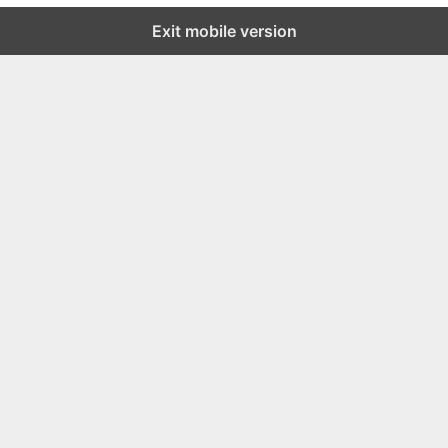
U
U
Exit mobile version
S