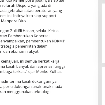
a. Kita Kemenpora pastinya siap dan
 seluruh Dispora yang ada di
 ada gebrakan atau peraturan yang
s ini. Intinya kita siap support
 Menpora Dito.
gan Zulkifli Hasan, selaku Ketua
atan Pembentukan Koperasi
Enam Pejabat Baru Resmi Dilantik
 menyampaikan, pembentukan KDKMP
di Kejati Kepri oleh J. Devy
 strategis pemerintah dalam
Sudarso
Di Berita, Politik
|
November 3, 2025
 dan ekonomi rakyat.
k kemajuan, ini semua berkat kerja
a kasih banyak dan apresiasi tinggi
mbaga terkait,” ujar Menko Zulhas.
hadir terima kasih dukungannya
ta perlu dukungan anak-anak muda
 akan menggunakan teknologi