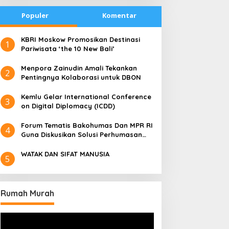
Populer
Komentar
​KBRI Moskow Promosikan Destinasi
1
Pariwisata ‘the 10 New Bali’
​Menpora Zainudin Amali Tekankan
2
Pentingnya Kolaborasi untuk DBON
​Kemlu Gelar International Conference
3
on Digital Diplomacy (ICDD)
Forum Tematis Bakohumas Dan MPR RI
4
Guna Diskusikan Solusi Perhumasan
Juga Tuk Perkuat Lembaga Masing –
Masing
WATAK DAN SIFAT MANUSIA
5
Rumah Murah
Pemutar
Video