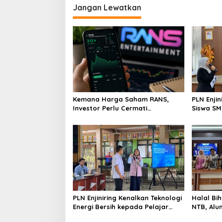
Jangan Lewatkan
Kemana Harga Saham RANS,
PLN Enji
Investor Perlu Cermati
Siswa SMK tentang Tant
Fundamental dan Menghindari
Perubaha
Spekulasi Berlebihan
PLN Enjiniring Kenalkan Teknologi
Halal Bih
Energi Bersih kepada Pelajar
NTB, Alu
Jakarta
Aset Stra