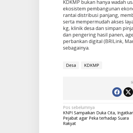
KDKMP bukan hanya wadah usah
ekosistem pembangunan ekon
rantai distribusi panjang, mem
serta mempermudah akses laya
kg, klinik desa dan simpan pin
dan pengering hasil panen, age
perbankan digital (BRILink, Man
sebagainya.
Desa
KDKMP
I
Navigasi
Pos sebelumnya
KNPI Sampaikan Duka Cita, Ingatka
pos
Pejabat agar Peka terhadap Suara
Rakyat