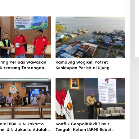
niring Perluas Wawasan
Kampung Wogikel: Potret
angan
Kehidupan Pesisir di Ujung
n Iklim
Selatan Papua yang Bertahan di
Tengah Keterbatasan
alal IKAL UIN Jakarta
Konflik Geopolitik di Timur
mni UIN Jakarta Adalah
Tengah, Ketum IARMI Sebut
tegis
Alumni Menwa Harus Ambil Peran