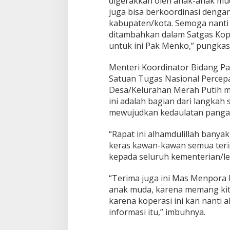
digerakkan oleh anak-anak mud
juga bisa berkoordinasi dengan
kabupaten/kota. Semoga nanti
ditambahkan dalam Satgas Kopde
untuk ini Pak Menko,” pungkas
Menteri Koordinator Bidang Pan
Satuan Tugas Nasional Percep
Desa/Kelurahan Merah Putih
ini adalah bagian dari langkah
mewujudkan kedaulatan pangan
“Rapat ini alhamdulillah banya
keras kawan-kawan semua terim
kepada seluruh kementerian/le
“Terima juga ini Mas Menpora 
anak muda, karena memang ki
karena koperasi ini kan nanti
informasi itu,” imbuhnya.