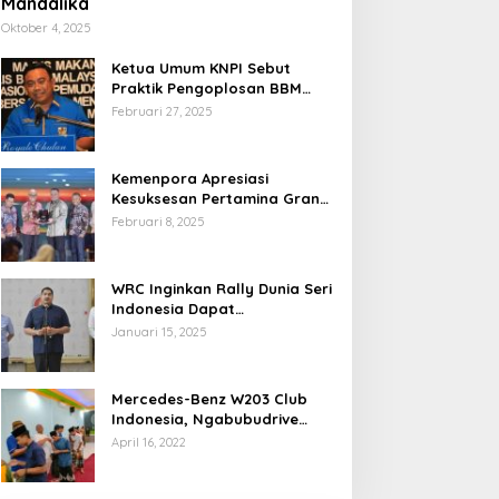
Mandalika
Oktober 4, 2025
Ketua Umum KNPI Sebut
Praktik Pengoplosan BBM
Cederai Kepercayaan
Februari 27, 2025
Masyarakat
Kemenpora Apresiasi
Kesuksesan Pertamina Grand
Prix of Indonesia 2024
Februari 8, 2025
WRC Inginkan Rally Dunia Seri
Indonesia Dapat
Terselenggara 2026
Januari 15, 2025
Mendatang
Mercedes-Benz W203 Club
Indonesia, Ngabubudrive
Ramadhan 2022
April 16, 2022