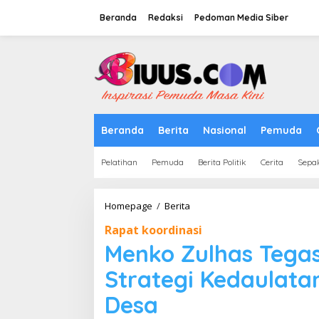
Lewati
ke
Beranda
Redaksi
Pedoman Media Siber
konten
tutup
Beranda
Berita
Nasional
Pemuda
Pelatihan
Pemuda
Berita Politik
Cerita
Sepa
Menko
Homepage
/
Berita
Zulhas
Rapat koordinasi
Tegaskan
KDKMP
Menko Zulhas Tega
sebagai
Strategi
Strategi Kedaulatan
Kedaulatan
Pangan
Desa
dan