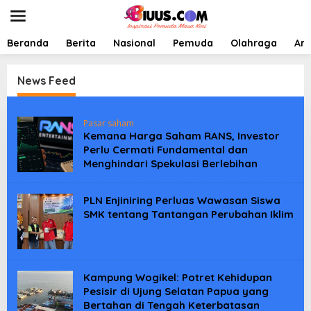
L
e
w
a
Beranda
Berita
Nasional
Pemuda
Olahraga
Art
t
i
k
News Feed
e
k
B
o
I
Pasar saham
n
U
Kemana Harga Saham RANS, Investor
t
U
Perlu Cermati Fundamental dan
e
S
Menghindari Spekulasi Berlebihan
I
n
N
D
O
PLN Enjiniring Perluas Wawasan Siswa
N
SMK tentang Tantangan Perubahan Iklim
E
S
I
A
Kampung Wogikel: Potret Kehidupan
Pesisir di Ujung Selatan Papua yang
Bertahan di Tengah Keterbatasan