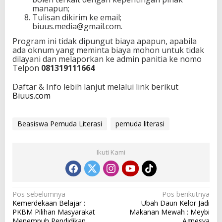
manapun;
Tulisan dikirim ke email;
biuus.media@gmail.com.
Program ini tidak dipungut biaya apapun, apabila
ada oknum yang meminta biaya mohon untuk tidak
dilayani dan melaporkan ke admin panitia ke nomo
Telpon
081319111664
Daftar & Info lebih lanjut melalui link berikut
Biuus.com
Beasiswa Pemuda Literasi
pemuda literasi
Ikuti Kami
N
Pos sebelumnya
Pos berikutnya
Kemerdekaan Belajar :
Ubah Daun Kelor Jadi
a
PKBM Pilihan Masyarakat
Makanan Mewah : Meybi
Menempuh Pendidikan
Agnesya