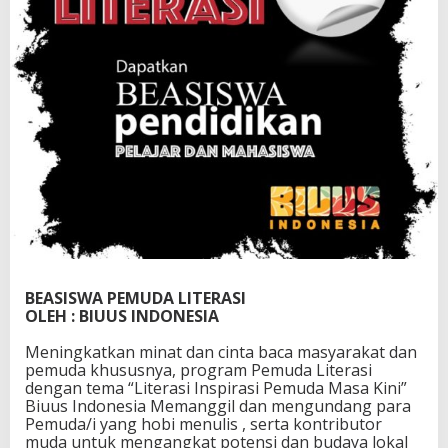
A
S
I
:
P
r
o
g
r
a
m
L
i
t
e
r
BEASISWA PEMUDA LITERASI
a
OLEH : BIUUS INDONESIA
t
o
Meningkatkan minat dan cinta baca masyarakat dan
u
pemuda khususnya, program Pemuda Literasi
r
dengan tema “Literasi Inspirasi Pemuda Masa Kini”
Biuus Indonesia Memanggil dan mengundang para
Pemuda/i yang hobi menulis , serta kontributor
muda untuk mengangkat potensi dan budaya lokal