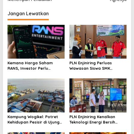
v
i
Jangan Lewatkan
g
a
s
i
p
o
Kemana Harga Saham
PLN Enjiniring Perluas
s
RANS, Investor Perlu
Wawasan Siswa SMK
Cermati Fundamental dan
tentang Tantangan
Menghindari Spekulasi
Perubahan Iklim
Berlebihan
Kampung Wogikel: Potret
PLN Enjiniring Kenalkan
Kehidupan Pesisir di Ujung
Teknologi Energi Bersih
Selatan Papua yang
kepada Pelajar Jakarta
Bertahan di Tengah