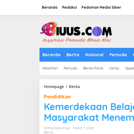
Lewati
ke
Beranda
Redaksi
Pedoman Media Siber
konten
tutup
Beranda
Berita
Nasional
Pemuda
Pelatihan
Pemuda
Berita Politik
Cerita
Sepa
Kemerdekaan
Homepage
/
Berita
Belajar
Pendidikan
:
PKBM
Kemerdekaan Belaja
Pilihan
Masyarakat
Masyarakat Menem
Menempuh
Pendidikan
Mahardika Arya
Maret 7, 2020
Berita