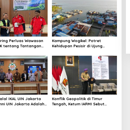
niring Perluas Wawasan
Kampung Wogikel: Potret
angan
Kehidupan Pesisir di Ujung
n Iklim
Selatan Papua yang Bertahan di
Tengah Keterbatasan
alal IKAL UIN Jakarta
Konflik Geopolitik di Timur
mni UIN Jakarta Adalah
Tengah, Ketum IARMI Sebut
tegis
Alumni Menwa Harus Ambil Peran
Strategis