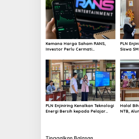
Kemana Harga Saham RANS,
PLN Enji
Investor Perlu Cermati
Siswa SMK tentang Tant
Fundamental dan Menghindari
Perubaha
Spekulasi Berlebihan
PLN Enjiniring Kenalkan Teknologi
Halal Bih
Energi Bersih kepada Pelajar
NTB, Alu
Jakarta
Aset Stra
Tinggalkan Balasan