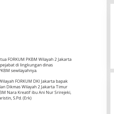
aru Resmi Dilantik
Koordinator ARPN Mario Sebut
 oleh J. Devy
Perseteruan TNI-POLRI Sengaja
dilakukan Provokator
ovember 3, 2025
Di Berita, Pemuda, Politik
|
September 14, 2025
ketua FORKUM PKBM Wilayah 2 Jakarta
t-pejabat di lingkungan dinas
PKBM sewilayahnya.
ilayah FORKUM DKI Jakarta bapak
dan Dikmas Wilayah 2 Jakarta Timur
M Nara Kreatif ibu Ani Nur Srirejeki,
stin, S.Pd. (Erk)