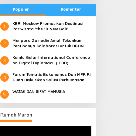
Populer
Komentar
​KBRI Moskow Promosikan Destinasi
1
Pariwisata ‘the 10 New Bali’
​Menpora Zainudin Amali Tekankan
2
Pentingnya Kolaborasi untuk DBON
​Kemlu Gelar International Conference
3
on Digital Diplomacy (ICDD)
Forum Tematis Bakohumas Dan MPR RI
4
Guna Diskusikan Solusi Perhumasan
Juga Tuk Perkuat Lembaga Masing –
Masing
WATAK DAN SIFAT MANUSIA
5
Rumah Murah
Pemutar
Video