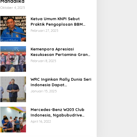
Mandalika
Oktober 4, 2025
Ketua Umum KNPI Sebut
Praktik Pengoplosan BBM
Cederai Kepercayaan
Februari 27, 2025
Masyarakat
Kemenpora Apresiasi
Kesuksesan Pertamina Grand
Prix of Indonesia 2024
Februari 8, 2025
WRC Inginkan Rally Dunia Seri
Indonesia Dapat
Terselenggara 2026
Januari 15, 2025
Mendatang
Mercedes-Benz W203 Club
Indonesia, Ngabubudrive
Ramadhan 2022
April 16, 2022