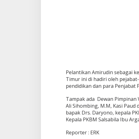
Enam Pejabat B
di Kejati Kepri
Sudarso
Di Berita, Politik
|
N
Pelantikan Amirudin sebagai 
Timur ini di hadiri oleh pejaba
pendidikan dan para Penjabat 
Tampak ada Dewan Pimpinan W
Ali Sihombing, M.M, Kasi Paud 
bapak Drs. Daryono, kepala PKB
Kepala PKBM Salsabila Ibu Argari
Reporter : ERK