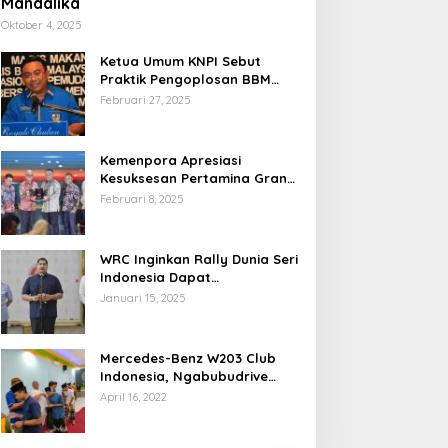
Mandalika
Oktober 4, 2025
Ketua Umum KNPI Sebut
Praktik Pengoplosan BBM
Cederai Kepercayaan
Februari 27, 2025
Masyarakat
Kemenpora Apresiasi
Kesuksesan Pertamina Grand
Prix of Indonesia 2024
Februari 8, 2025
WRC Inginkan Rally Dunia Seri
Indonesia Dapat
Terselenggara 2026
Januari 15, 2025
Mendatang
Mercedes-Benz W203 Club
Indonesia, Ngabubudrive
Ramadhan 2022
April 16, 2022