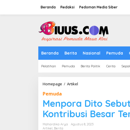
Lewati
ke
Beranda
Redaksi
Pedoman Media Siber
konten
tutup
Beranda
Berita
Nasional
Pemuda
Pelatihan
Pemuda
Berita Politik
Cerita
Sepa
Menpora
Homepage
/
Artikel
Dito
Pemuda
Sebut
Indonesia
Menpora Dito Sebu
Memberikan
Kontribusi
Kontribusi Besar T
Besar
Terhadap
Mahardika Arya
Agustus 8, 2023
Perdamaian
Artikel
,
Berita