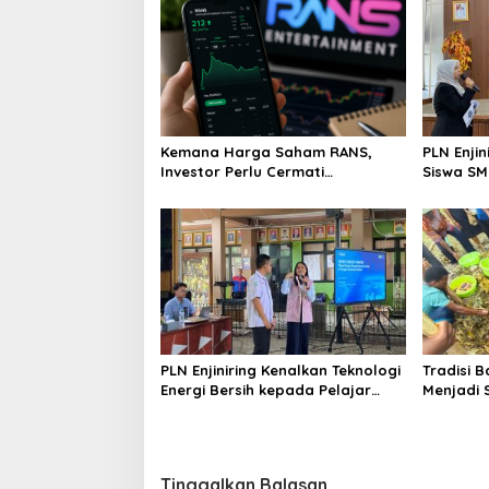
Kemana Harga Saham RANS,
PLN Enji
Investor Perlu Cermati
Siswa SMK tentang Tant
Fundamental dan Menghindari
Perubaha
Spekulasi Berlebihan
PLN Enjiniring Kenalkan Teknologi
Tradisi 
Energi Bersih kepada Pelajar
Menjadi 
Jakarta
Tinggalkan Balasan