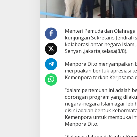
Menteri Pemuda dan Olahraga (
kunjungan Sekretaris Jendral (
kolaborasi antar negara Islam
Senyan ,jakarta,selasa(8/8).
Menpora Dito menyampaikan b
merpuakan bentuk apresiasi t
Kemenpora terkait Kerjasama 
“dalam pertemuan ini adalah b
dorongan program yang dilak
negara-negara Islam agar lebi
disini adalah bentuk kehormat
Kemenpora untuk membuka infor
Menpora Dito.
“Selamat datang di Kantor Kem