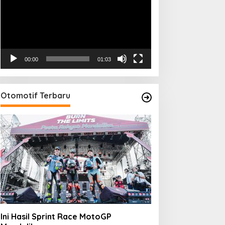
00:00
01:03
Otomotif Terbaru
Ini Hasil Sprint Race MotoGP