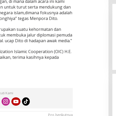
n, di mana dalam acara ini kami
 untuk turut serta mendukung dan
egara islam,dimana fokusnya adalah
 ronghiya” tegas Menpora Dito.
upakan suatu kehormatan dan
tuk membuka jalur diplomasi pemuda
l. ucap Dito di hadapan awak media.”
Enam Pejabat Baru Resmi Dilantik
di Kejati Kepri oleh J. Devy
zation Islamic Cooperation (OIC) H.E.
Sudarso
Di Berita, Politik
|
November 3, 2025
ikan, terima kasihnya kepada
kuti Kami
Pos berikutnya