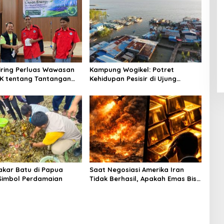
niring Perluas Wawasan
Kampung Wogikel: Potret
angan
Kehidupan Pesisir di Ujung
n Iklim
Selatan Papua yang Bertahan di
Tengah Keterbatasan
Bakar Batu di Papua
Saat Negosiasi Amerika Iran
Simbol Perdamaian
Tidak Berhasil, Apakah Emas Bisa
Jadi Peluang