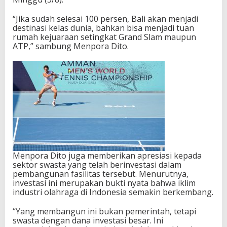
l
a
“Jika sudah selesai 100 persen, Bali akan menjadi
s
destinasi kelas dunia, bahkan bisa menjadi tuan
D
rumah kejuaraan setingkat Grand Slam maupun
u
ATP,” sambung Menpora Dito.
n
i
a
d
i
B
a
l
i
Menpora Dito juga memberikan apresiasi kepada
sektor swasta yang telah berinvestasi dalam
pembangunan fasilitas tersebut. Menurutnya,
investasi ini merupakan bukti nyata bahwa iklim
industri olahraga di Indonesia semakin berkembang.
“Yang membangun ini bukan pemerintah, tetapi
swasta dengan dana investasi besar. Ini