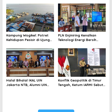
Menghindari Spekulasi
Perubahan Iklim
Berlebihan
Kampung Wogikel: Potret
PLN Enjiniring Kenalkan
Kehidupan Pesisir di Ujung
Teknologi Energi Bersih
Selatan Papua yang
kepada Pelajar Jakarta
Bertahan di Tengah
Keterbatasan
Halal Bihalal IKAL UIN
Konflik Geopolitik di Timur
Jakarta NTB, Alumni UIN
Tengah, Ketum IARMI Sebut
Jakarta Adalah Aset
Alumni Menwa Harus Ambil
Strategis
Peran Strategis