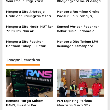
Seni Embun Pagi, Yakin
Bhayangkara ke-79 dengan
i
Budaya Indonesia Melaju Ke
Kemeja Batik
p
Global
Menpora Dito Ariotedjo
Menpora Resmikan Graha
Hadir dan Kalungkan Medali
Padel Club Surabaya,
o
di Hari Terakhir Kejuaraan
Fasilitas Olahraga Premium
s
Anggar Asia 2025 di Bali
untuk Generasi Muda
Menpora Dito Hadiri HUT ke-
Samuel Watson Pecahkan
77 PB IPSI dan Akui
Rekor Dunia, Indonesia
Kepemimpinan Ketua Umum
Amankan Podium Speed
IPSI
Menpora Dito Pastikan
Menpora Dito Terima LPH
Bantuan Tahap III Untuk
Keuangan Kemenpora
Cabor Yang Bertanding di
Tahun Anggaran 2023 dan
SEA Games Thailand
2024 dari BPK RI
Jangan Lewatkan
Kemana Harga Saham
PLN Enjiniring Perluas
RANS, Investor Perlu
Wawasan Siswa SMK
Cermati Fundamental dan
tentang Tantangan