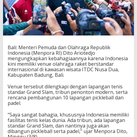
d
o
n
e
s
i
a
M
Bali: Menteri Pemuda dan Olahraga Republik
i
Indonesia (Menpora RI) Dito Ariotedjo
l
mengungkapkan kebahagiaannya karena Indonesia
i
kini memiliki venue olahraga raket berstandar
k
internasional di kawasan wisata ITDC Nusa Dua,
i
Kabupaten Badung, Bali.
V
e
n
Venue tersebut dilengkapi dengan lapangan tenis
u
standar Grand Slam, tribun penonton modern, serta
e
rencana pembangunan 10 lapangan pickleball dan
T
padel.
e
n
“Saya sangat bahagia, khususnya Indonesia memiliki
i
fasilitas tenis kelas dunia. Ada tribun, ada lapangan
s
standar Grand Slam, dan nantinya juga akan
K
dibangun pickleball serta padel,” ujar Menpora Dito,
e
Minggu (3/8).