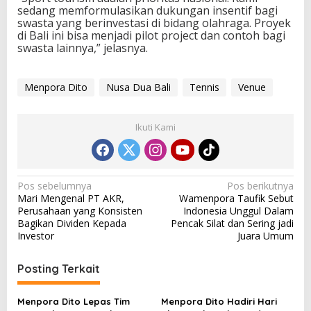
sedang memformulasikan dukungan insentif bagi
swasta yang berinvestasi di bidang olahraga. Proyek
di Bali ini bisa menjadi pilot project dan contoh bagi
swasta lainnya,” jelasnya.
Menpora Dito
Nusa Dua Bali
Tennis
Venue
Ikuti Kami
N
Pos sebelumnya
Pos berikutnya
Mari Mengenal PT AKR,
Wamenpora Taufik Sebut
a
Perusahaan yang Konsisten
Indonesia Unggul Dalam
v
Bagikan Dividen Kepada
Pencak Silat dan Sering jadi
Investor
Juara Umum
i
g
Posting Terkait
a
s
Menpora Dito Lepas Tim
Menpora Dito Hadiri Hari