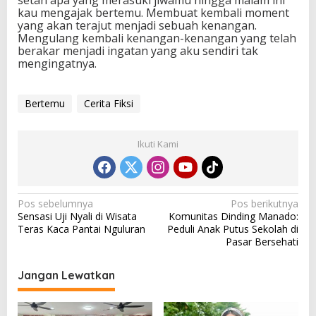
kau mengajak bertemu. Membuat kembali moment
yang akan terajut menjadi sebuah kenangan.
Mengulang kembali kenangan-kenangan yang telah
berakar menjadi ingatan yang aku sendiri tak
mengingatnya.
Bertemu
Cerita Fiksi
Ikuti Kami
N
Pos sebelumnya
Pos berikutnya
Sensasi Uji Nyali di Wisata
Komunitas Dinding Manado:
a
Teras Kaca Pantai Nguluran
Peduli Anak Putus Sekolah di
v
Pasar Bersehati
i
Jangan Lewatkan
g
a