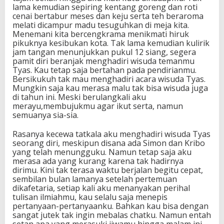
lama kemudian sepiring kentang goreng dan roti
cenai bertabur meses dan keju serta teh beraroma
melati dicampur madu tesuguhkan di meja kita.
Menemani kita bercengkrama menikmati hiruk
pikuknya kesibukan kota. Tak lama kemudian kulirik
jam tangan menunjukkan pukul 12 siang, segera
pamit diri beranjak menghadiri wisuda temanmu
Tyas. Kau tetap saja bertahan pada pendirianmu.
Bersikukuh tak mau menghadiri acara wisuda Tyas.
Mungkin saja kau merasa malu tak bisa wisuda juga
di tahun ini. Meski berulangkali aku
merayu,membujukmu agar ikut serta, namun
semuanya sia-sia.
Rasanya kecewa tatkala aku menghadiri wisuda Tyas
seorang diri, meskipun disana ada Simon dan Kribo
yang telah menungguku. Namun tetap saja aku
merasa ada yang kurang karena tak hadirnya
dirimu. Kini tak terasa waktu berjalan begitu cepat,
sembilan bulan lamanya setelah pertemuan
dikafetaria, setiap kali aku menanyakan perihal
tulisan ilmiahmu, kau selalu saja menepis
pertanyaan-pertanyaanku. Bahkan kau bisa dengan
sangat jutek tak ingin mebalas chatku. Namun entah
setan apa yang merasuki jiwamu hingga malam ini