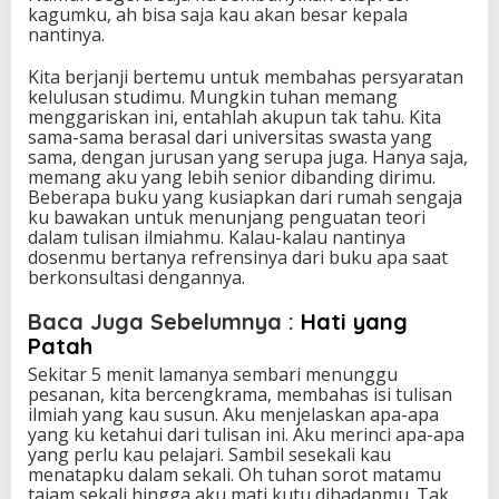
kagumku, ah bisa saja kau akan besar kepala
nantinya.
Kita berjanji bertemu untuk membahas persyaratan
kelulusan studimu. Mungkin tuhan memang
menggariskan ini, entahlah akupun tak tahu. Kita
sama-sama berasal dari universitas swasta yang
sama, dengan jurusan yang serupa juga. Hanya saja,
memang aku yang lebih senior dibanding dirimu.
Beberapa buku yang kusiapkan dari rumah sengaja
ku bawakan untuk menunjang penguatan teori
dalam tulisan ilmiahmu. Kalau-kalau nantinya
dosenmu bertanya refrensinya dari buku apa saat
berkonsultasi dengannya.
Baca Juga Sebelumnya :
Hati yang
Patah
Sekitar 5 menit lamanya sembari menunggu
pesanan, kita bercengkrama, membahas isi tulisan
ilmiah yang kau susun. Aku menjelaskan apa-apa
yang ku ketahui dari tulisan ini. Aku merinci apa-apa
yang perlu kau pelajari. Sambil sesekali kau
menatapku dalam sekali. Oh tuhan sorot matamu
tajam sekali hingga aku mati kutu dihadapmu. Tak