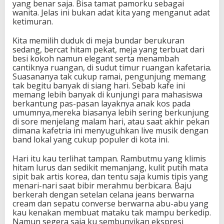
yang benar saja. Bisa tamat pamorku sebagai
wanita. Jelas ini bukan adat kita yang menganut adat
ketimuran.
Kita memilih duduk di meja bundar berukuran
sedang, bercat hitam pekat, meja yang terbuat dari
besi kokoh namun elegant serta menambah
cantiknya ruangan, di sudut timur ruangan kafetaria.
Suasananya tak cukup ramai, pengunjung memang
tak begitu banyak di siang hari. Sebab kafe ini
memang lebih banyak di kunjungi para mahasiswa
berkantung pas-pasan layaknya anak kos pada
umumnya,mereka biasanya lebih sering berkunjung
di sore menjelang malam hari, atau saat akhir pekan
dimana kafetria ini menyuguhkan live musik dengan
band lokal yang cukup populer di kota ini.
Hari itu kau terlihat tampan. Rambutmu yang klimis
hitam lurus dan sedikit memanjang, kulit putih mata
sipit bak artis korea, dan tentu saja kumis tipis yang
menari-nari saat bibir merahmu berbicara. Baju
berkerah dengan setelan celana jeans berwarna
cream dan sepatu converse berwarna abu-abu yang
kau kenakan membuat mataku tak mampu berkedip.
Namun segera saja ku sembunyikan ekspresi