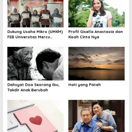
s
i
p
o
Dukung Usaha Mikro (UMKM)
Profil Gisella Anastasia dan
s
FEB Universitas Mercu
Kisah Cinta Nya
Buana Adakan Pengabdian
Masyarakat
Dahsyat Doa Seorang Ibu,
Hati yang Patah
Takdir Anak Berubah