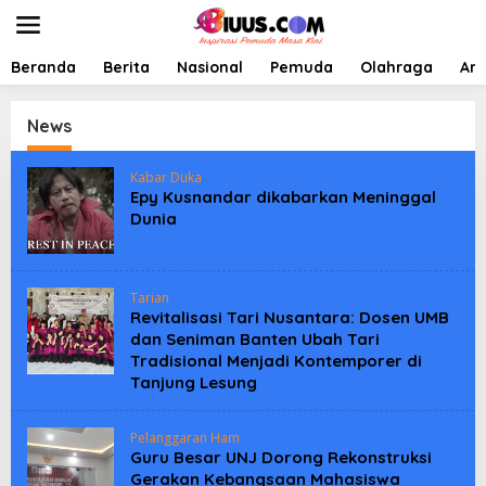
L
e
w
a
Beranda
Berita
Nasional
Pemuda
Olahraga
Art
t
i
k
News
e
k
Kabar Duka
o
Epy Kusnandar dikabarkan Meninggal
n
Dunia
t
e
n
Tarian
Revitalisasi Tari Nusantara: Dosen UMB
dan Seniman Banten Ubah Tari
Tradisional Menjadi Kontemporer di
Tanjung Lesung
Pelanggaran Ham
Guru Besar UNJ Dorong Rekonstruksi
Gerakan Kebangsaan Mahasiswa