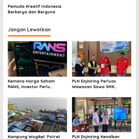
a
Pemuda Kreatif Indonesia
s
Berkarya dan Berguna
i
p
Jangan Lewatkan
o
s
Kemana Harga Saham
PLN Enjiniring Perluas
RANS, Investor Perlu
Wawasan Siswa SMK
Cermati Fundamental dan
tentang Tantangan
Menghindari Spekulasi
Perubahan Iklim
Berlebihan
Kampung Wogikel: Potret
PLN Enjiniring Kenalkan