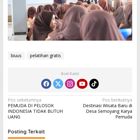
biuus
pelatihan gratis
Ikuti Kami
N
Pos sebelumnya
Pos berikutnya
PEMUDA DI PELOSOK
Destinasi Wisata Baru di
a
INDONESIA TIDAK BUTUH
Desa Semoyang Karya
v
UANG
Pemuda
i
Posting Terkait
g