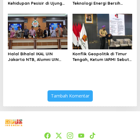
Kehidupan Pesisir di Ujung
Teknologi Energi Bersih
Selatan Papua yang
kepada Pelajar Jakarta
Bertahan di Tengah
Keterbatasan
Halal Bihalal IKAL UIN
Konflik Geopolitik di Timur
Jakarta NTB, Alumni UIN
Tengah, Ketum IARMI Sebut
Jakarta Adalah Aset
Alumni Menwa Harus Ambil
Strategis
Peran Strategis
Tambah Komentar