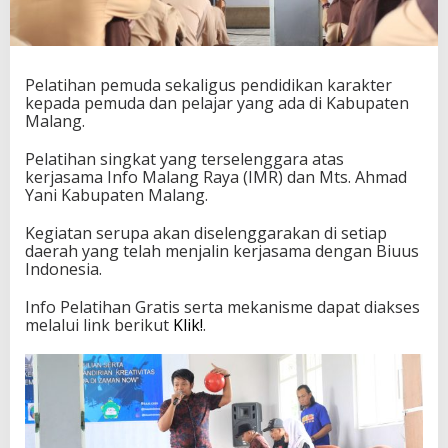
a
d
i
P
e
Pelatihan pemuda sekaligus pendidikan karakter
l
kepada pemuda dan pelajar yang ada di Kabupaten
o
Malang.
s
o
Pelatihan singkat yang terselenggara atas
k
kerjasama Info Malang Raya (IMR) dan Mts. Ahmad
I
Yani Kabupaten Malang.
n
d
Kegiatan serupa akan diselenggarakan di setiap
o
daerah yang telah menjalin kerjasama dengan Biuus
n
Indonesia.
e
s
Info Pelatihan Gratis serta mekanisme dapat diakses
i
melalui link berikut
Klik!
.
a