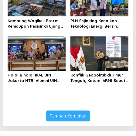
Kampung Wogikel: Potret
PLN Enjiniring Kenalkan
Kehidupan Pesisir di Ujung
Teknologi Energi Bersih
Selatan Papua yang
kepada Pelajar Jakarta
Bertahan di Tengah
Keterbatasan
Halal Bihalal IKAL UIN
Konflik Geopolitik di Timur
Jakarta NTB, Alumni UIN
Tengah, Ketum IARMI Sebut
Jakarta Adalah Aset
Alumni Menwa Harus Ambil
Strategis
Peran Strategis
Tambah Komentar