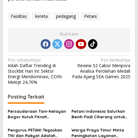
Fasilitas
kereta
pedagang
Petani
Ikuti Kami
N
Pos sebelumnya
Pos berikutnya
Inilah Daftar Trending di
Review 52 Cabor Menpora
a
Stockbit Hari Ini: Sektor
Analisa Perolehan Medali
v
Energi Mendominasi, COIN
Pada Ajang SEA Games 2025
Melejit 24,70%
i
g
Posting Terkait
a
s
Persaudaraan Tani-Nelayan
Petani Indonesia Salurkan
Bogor Kutuk Fitnah
Benih Padi Ciherang untuk
i
Terhadap TNI
Perkuat Ketahanan Pangan
p
di Bekasi
Pengurus PETANI Tegaskan
Warga Praya Timur Minta
TNI dan Rakyat Adalah
Peningkatan Layanan