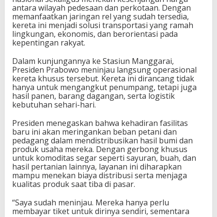
i
antara wilayah pedesaan dan perkotaan. Dengan
d
memanfaatkan jaringan rel yang sudah tersedia,
a
kereta ini menjadi solusi transportasi yang ramah
n
lingkungan, ekonomis, dan berorientasi pada
P
kepentingan rakyat.
e
d
Dalam kunjungannya ke Stasiun Manggarai,
a
Presiden Prabowo meninjau langsung operasional
g
kereta khusus tersebut. Kereta ini dirancang tidak
a
hanya untuk mengangkut penumpang, tetapi juga
n
hasil panen, barang dagangan, serta logistik
g
kebutuhan sehari-hari.
Presiden menegaskan bahwa kehadiran fasilitas
baru ini akan meringankan beban petani dan
pedagang dalam mendistribusikan hasil bumi dan
produk usaha mereka. Dengan gerbong khusus
untuk komoditas segar seperti sayuran, buah, dan
hasil pertanian lainnya, layanan ini diharapkan
mampu menekan biaya distribusi serta menjaga
kualitas produk saat tiba di pasar.
“Saya sudah meninjau. Mereka hanya perlu
membayar tiket untuk dirinya sendiri, sementara