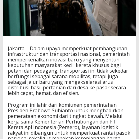
a
u
F
a
s
i
l
i
Jakarta – Dalam upaya memperkuat pembangunan
t
infrastruktur dan transportasi nasional, pemerintah
a
memperkenalkan inovasi baru yang menyentuh
s
kebutuhan masyarakat kecil: kereta khusus bagi
B
petani dan pedagang. transportasi ini tidak sekedar
a
berfungsi sebagai sarana mobilitas, tetapi juga
r
sebagai jalur baru yang mengakselarasi arus
u
distribusi hasil pertanian dari desa ke pasar secara
u
lebih cepat, hemat, dan efisien.
n
t
u
Program ini lahir dari komitmen pemerintahan
k
Presiden Prabowo Subianto untuk menghadirkan
P
pemerataan ekonomi dari tingkat bawah. Melalui
e
kerja sama Kementerian Perhubungan dan PT
t
Kereta Api Indonesia (Persero), layanan logistik
a
rakyat ini dibangun untuk memperkuat rantai pasok
n
nasional sekaligus menekan kesenjangan harga