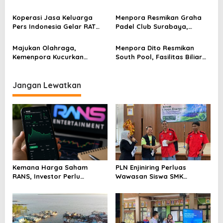
o
Kunci Membangun
Kesehatan Lewat Rumah
s
Ketahanan Masyarakat
Sakit Baru
Koperasi Jasa Keluarga
Menpora Resmikan Graha
Pers Indonesia Gelar RAT
Padel Club Surabaya,
ke-2 Sorot Distribusi Pupuk
Fasilitas Olahraga Premium
ke Petani
untuk Generasi Muda
Majukan Olahraga,
Menpora Dito Resmikan
Kemenpora Kucurkan
South Pool, Fasilitas Biliar
Batuan Dana Fasilitas
Berstandar Internasional di
Pelatnas Tahap ke-2 Untuk
Jakarta
15 Cabor
Jangan Lewatkan
Kemana Harga Saham
PLN Enjiniring Perluas
RANS, Investor Perlu
Wawasan Siswa SMK
Cermati Fundamental dan
tentang Tantangan
Menghindari Spekulasi
Perubahan Iklim
Berlebihan