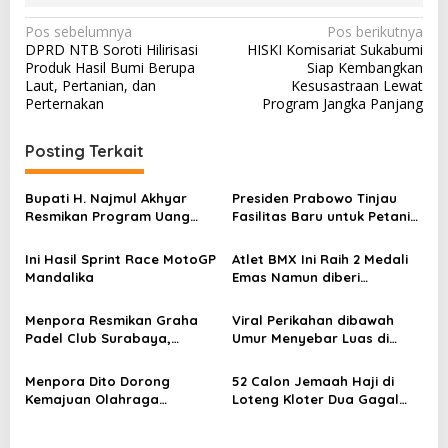
N
Pos sebelumnya
Pos berikutnya
DPRD NTB Soroti Hilirisasi
HISKI Komisariat Sukabumi
a
Produk Hasil Bumi Berupa
Siap Kembangkan
v
Laut, Pertanian, dan
Kesusastraan Lewat
Perternakan
Program Jangka Panjang
i
g
Posting Terkait
a
s
Bupati H. Najmul Akhyar
Presiden Prabowo Tinjau
Resmikan Program Uang
Fasilitas Baru untuk Petani
i
Duka Rp1 Juta untuk Warga
dan Pedagang
p
KLU
Ini Hasil Sprint Race MotoGP
Atlet BMX Ini Raih 2 Medali
Mandalika
Emas Namun diberi
o
Sertifikat Berupa PDF, di
s
Event Fornas 2025
Menpora Resmikan Graha
Viral Perikahan dibawah
Padel Club Surabaya,
Umur Menyebar Luas di
Fasilitas Olahraga Premium
Media Sosial
untuk Generasi Muda
Menpora Dito Dorong
52 Calon Jemaah Haji di
Kemajuan Olahraga
Loteng Kloter Dua Gagal
Dirgantara Lewat PGAWC di
Berangkat karena Visa
Lombok Tengah
Belum Terbit