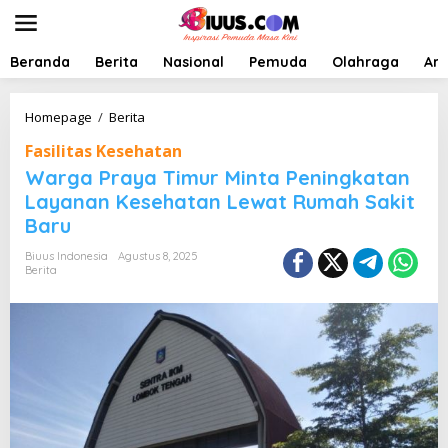
L
e
w
a
Beranda
Berita
Nasional
Pemuda
Olahraga
Art
t
i
k
W
Homepage
/
Berita
e
a
Fasilitas Kesehatan
k
r
o
g
Warga Praya Timur Minta Peningkatan
n
a
Layanan Kesehatan Lewat Rumah Sakit
t
P
Baru
e
r
n
a
Biuus Indonesia
Agustus 8, 2025
y
Berita
a
T
i
m
u
r
M
i
n
t