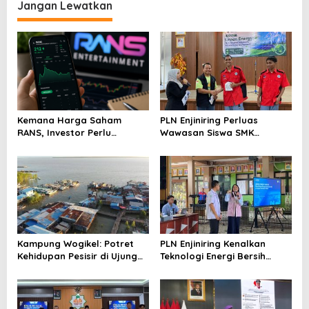
Jangan Lewatkan
Kemana Harga Saham
PLN Enjiniring Perluas
RANS, Investor Perlu
Wawasan Siswa SMK
Cermati Fundamental dan
tentang Tantangan
Menghindari Spekulasi
Perubahan Iklim
Berlebihan
Kampung Wogikel: Potret
PLN Enjiniring Kenalkan
Kehidupan Pesisir di Ujung
Teknologi Energi Bersih
Selatan Papua yang
kepada Pelajar Jakarta
Bertahan di Tengah
Keterbatasan