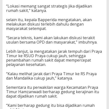
t
“Lokasi memang sangat strategis jika dijadikan
a
rumah sakit,” katanya.
n
L
selain itu, kepala Bapperida mengatakan, akan
e
melakukan diskusi terlebih dahulu dengan
w
masyarakat setempat.
a
t
“Secara teknis, kami akan lakukan diskusi terakit
R
usulan bersama OPD dan masyarakat,” imbuhnya.
u
m
Lebih lanjut, ia mengatakan jarak tempuh dari Praya
a
Timur ke RSUD Praya cukup jauh, sehingga
h
penambahan rumah sakit dapat mempercepat
S
pelayanan kesehatan.
a
k
i
“Kalau melihat jarak dari Praya Timur ke RS Praya
t
dan Mandalika cukup jauh,” katanya.
B
a
Sementara itu perwakilan warga Kecamatan Praya
r
Timur Hamzanwadi berharap gedung kerajinan itu
u
dapat dijadikan rumah sakit.
“Kami berharap gedung itu bisa dijadikan rumah