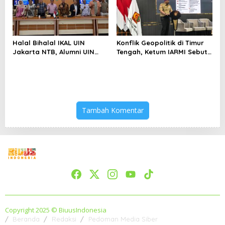
Halal Bihalal IKAL UIN
Konflik Geopolitik di Timur
Jakarta NTB, Alumni UIN
Tengah, Ketum IARMI Sebut
Jakarta Adalah Aset
Alumni Menwa Harus Ambil
Strategis
Peran Strategis
Tambah Komentar
Copyright 2025 © BiuusIndonesia
Beranda
Redaksi
Pedoman Media Siber