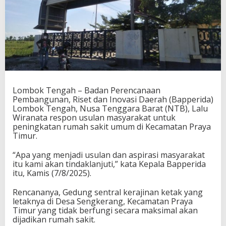
a
P
e
n
i
n
g
k
a
t
Lombok Tengah – Badan Perencanaan
a
Pembangunan, Riset dan Inovasi Daerah (Bapperida)
n
Lombok Tengah, Nusa Tenggara Barat (NTB), Lalu
L
Wiranata respon usulan masyarakat untuk
a
peningkatan rumah sakit umum di Kecamatan Praya
y
Timur.
a
n
“Apa yang menjadi usulan dan aspirasi masyarakat
a
itu kami akan tindaklanjuti,” kata Kepala Bapperida
n
itu, Kamis (7/8/2025).
K
e
Rencananya, Gedung sentral kerajinan ketak yang
s
letaknya di Desa Sengkerang, Kecamatan Praya
e
Timur yang tidak berfungi secara maksimal akan
h
dijadikan rumah sakit.
a