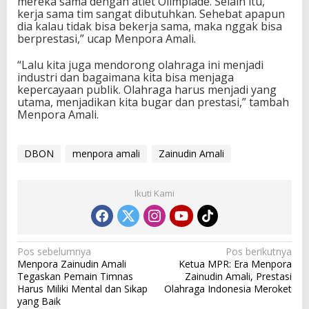
mereka sama dengan atlet Olimpiade. Selain itu,
kerja sama tim sangat dibutuhkan. Sehebat apapun
dia kalau tidak bisa bekerja sama, maka nggak bisa
berprestasi,” ucap Menpora Amali.
“Lalu kita juga mendorong olahraga ini menjadi
industri dan bagaimana kita bisa menjaga
kepercayaan publik. Olahraga harus menjadi yang
utama, menjadikan kita bugar dan prestasi,” tambah
Menpora Amali.
DBON
menpora amali
Zainudin Amali
Ikuti Kami
N
Pos sebelumnya
Pos berikutnya
Menpora Zainudin Amali
Ketua MPR: Era Menpora
a
Tegaskan Pemain Timnas
Zainudin Amali, Prestasi
v
Harus Miliki Mental dan Sikap
Olahraga Indonesia Meroket
yang Baik