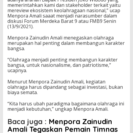
h
memerintahkan kami dan stakeholder terkait yaitu
r
mereview ekosistem keolahragaan nasional,” ucap
a
Menpora Amali saaat menjadi narasumber dalam
g
diskusi Forum Merdeka Barat 9 atau FMB9 Senin
a
(13/9/2021).
N
a
Menpora Zainudin Amali menegaskan olahraga
s
merupakan hal penting dalam membangun karakter
i
bangsa.
o
n
“Olahraga menjadi penting membangun karakter
a
bangsa, untuk nasionalisme, dan patriotisme,”
l
ucapnya.
Menurut Menpora Zainudin Amali, kegiatan
olahraga harus dipandang sebagai investasi, bukan
biaya semata.
“Kita harus ubah paradigma bagaimana olahraga ini
menjadi kebutuhan,” ungkap Menpora Amali.
Baca juga :
Menpora Zainudin
Amali Tegaskan Pemain Timnas