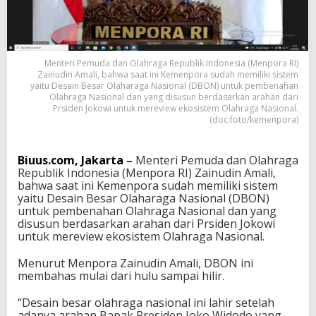
i
:
D
B
O
Menteri Pemuda dan Olahraga Republik Indonesia (Menpora RI)
N
Zainudin Amali, bahwa saat ini Kemenpora sudah memiliki sistem
S
yaitu Desain Besar Olaharaga Nasional (DBON) untuk pembenahan
o
Olahraga Nasional dan yang disusun berdasarkan arahan dari
Prsiden Jokowi untuk mereview ekosistem Olahraga Nasional.
l
(doc:foto/kemenpora)
u
s
i
Biuus.com, Jakarta
–
Menteri Pemuda dan Olahraga
P
Republik Indonesia (Menpora RI) Zainudin Amali,
e
bahwa saat ini Kemenpora sudah memiliki sistem
m
yaitu Desain Besar Olaharaga Nasional (DBON)
b
untuk pembenahan Olahraga Nasional dan yang
e
disusun berdasarkan arahan dari Prsiden Jokowi
n
untuk mereview ekosistem Olahraga Nasional.
a
h
a
Menurut Menpora Zainudin Amali, DBON ini
n
membahas mulai dari hulu sampai hilir.
O
l
“Desain besar olahraga nasional ini lahir setelah
a
adanya arahan Bapak Presiden Joko Widodo yang