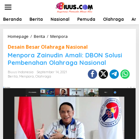
L
e
w
a
Beranda
Berita
Nasional
Pemuda
Olahraga
Art
t
i
k
M
Homepage
/
Berita
/
Menpora
e
e
Desain Besar Olahraga Nasional
k
n
o
p
Menpora Zainudin Amali: DBON Solusi
n
o
Pembenahan Olahraga Nasional
t
r
e
a
Biuus Indonesia
September 14, 2021
n
Z
Berita
,
Menpora
,
Olahraga
a
i
n
u
d
i
n
A
m
a
l