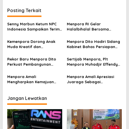
i
g
Posting Terkait
a
s
Senny Marbun Ketum NPC
Menpora RI Gelar
Indonesia Sampaikan Terima
Halalbihalal Bersama
i
kasih Kepada Menpora Dito
Keluarga Besar Kemenpora
p
Atas Dukungan Penuhnya
Kemenpora Dorong Anak
Menpora Dito Hadiri Sidang
Muda Kreatif dan
Kabinet Bahas Persiapan
o
Berprestasi Nasional dan
Ramadhan & Idulfitri 1445 H
s
Internasional
Rekor Baru Menpora Dito
Sertijab Menpora, Plt
Perkuat Pembangunan
Menpora Muhadjir Effendy
Nasional
Pastikan Proses Transisi
Berjalan dengan Baik
Menpora Amali
Menpora Amali Apresiasi
Mengharpkan Kemajuan
Juaraga Sebagai
Kemenpora RI Berlanjut
Pemegang Lisensi
merchandise resmi Piala
Dunia U-20
Jangan Lewatkan