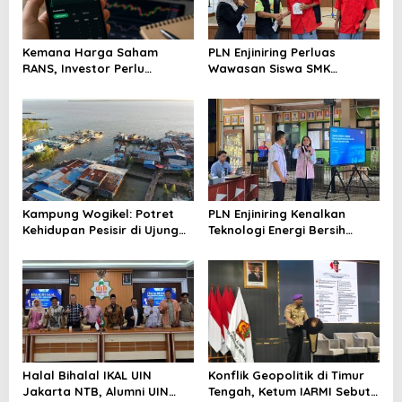
Kemana Harga Saham
PLN Enjiniring Perluas
RANS, Investor Perlu
Wawasan Siswa SMK
Cermati Fundamental dan
tentang Tantangan
Menghindari Spekulasi
Perubahan Iklim
Berlebihan
Kampung Wogikel: Potret
PLN Enjiniring Kenalkan
Kehidupan Pesisir di Ujung
Teknologi Energi Bersih
Selatan Papua yang
kepada Pelajar Jakarta
Bertahan di Tengah
Keterbatasan
Halal Bihalal IKAL UIN
Konflik Geopolitik di Timur
Jakarta NTB, Alumni UIN
Tengah, Ketum IARMI Sebut