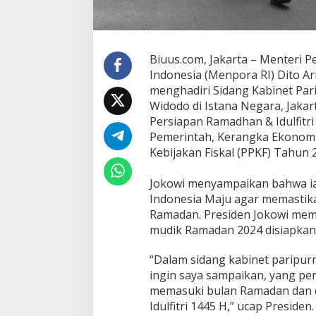
Biuus.com, Jakarta – Menteri 
Indonesia (Menpora RI) Dito Ari
menghadiri Sidang Kabinet Par
Widodo di Istana Negara, Jakar
Persiapan Ramadhan & Idulfitri
Pemerintah, Kerangka Ekonom
Kebijakan Fiskal (PPKF) Tahun 
Jokowi menyampaikan bahwa ia
Indonesia Maju agar memastika
Ramadan. Presiden Jokowi memi
mudik Ramadan 2024 disiapkan
“Dalam sidang kabinet paripurn
ingin saya sampaikan, yang pe
memasuki bulan Ramadan dan di
Idulfitri 1445 H,” ucap Presiden.