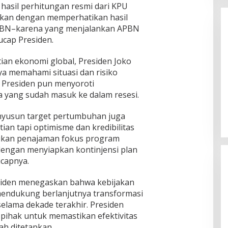
 hasil perhitungan resmi dari KPU
kan dengan memperhatikan hasil
APBN–karena yang menjalankan APBN
 ucap Presiden.
an ekonomi global, Presiden Joko
 memahami situasi dan risiko
. Presiden pun menyoroti
Enam Pejabat Baru Resmi Dilantik
 yang sudah masuk ke dalam resesi.
di Kejati Kepri oleh J. Devy
Sudarso
Di Berita, Politik
|
November 3, 2025
enyusun target pertumbuhan juga
an tapi optimisme dan kredibilitas
akukan penajaman fokus program
dengan menyiapkan kontinjensi plan
 ucapnya.
siden menegaskan bahwa kebijakan
 mendukung berlanjutnya transformasi
elama dekade terakhir. Presiden
pihak untuk memastikan efektivitas
ah ditetapkan.