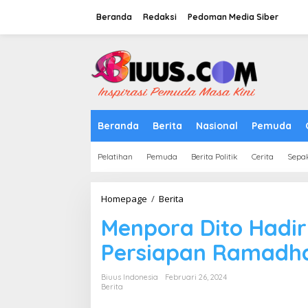
Lewati
ke
Beranda
Redaksi
Pedoman Media Siber
konten
tutup
Beranda
Berita
Nasional
Pemuda
Pelatihan
Pemuda
Berita Politik
Cerita
Sepa
Menpora
Homepage
/
Berita
Dito
Menpora Dito Hadir
Hadiri
Sidang
Persiapan Ramadhan
Kabinet
Bahas
Persiapan
Biuus Indonesia
Februari 26, 2024
Ramadhan
Berita
&