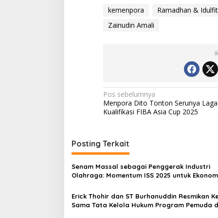
kemenpora
Ramadhan & Idulfit
Zainudin Amali
I
Navigasi
Pos sebelumnya
Menpora Dito Tonton Serunya Laga
pos
Kualifikasi FIBA Asia Cup 2025
Posting Terkait
Senam Massal sebagai Penggerak Industri
Olahraga: Momentum ISS 2025 untuk Ekonom
Nasional
Erick Thohir dan ST Burhanuddin Resmikan Ke
Sama Tata Kelola Hukum Program Pemuda 
Olahraga