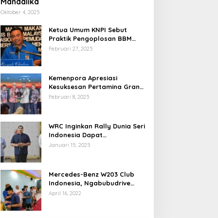
Mandalika
Oktober 4, 2025
Ketua Umum KNPI Sebut
Praktik Pengoplosan BBM
Cederai Kepercayaan
Februari 27, 2025
Masyarakat
Kemenpora Apresiasi
Kesuksesan Pertamina Grand
Prix of Indonesia 2024
Februari 8, 2025
WRC Inginkan Rally Dunia Seri
Indonesia Dapat
Terselenggara 2026
Januari 15, 2025
Mendatang
Mercedes-Benz W203 Club
Indonesia, Ngabubudrive
Ramadhan 2022
April 16, 2022