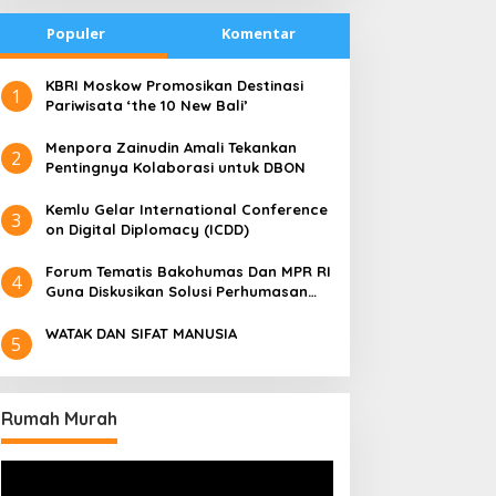
Populer
Komentar
​KBRI Moskow Promosikan Destinasi
1
Pariwisata ‘the 10 New Bali’
​Menpora Zainudin Amali Tekankan
2
Pentingnya Kolaborasi untuk DBON
​Kemlu Gelar International Conference
3
on Digital Diplomacy (ICDD)
Forum Tematis Bakohumas Dan MPR RI
4
Guna Diskusikan Solusi Perhumasan
Juga Tuk Perkuat Lembaga Masing –
Masing
WATAK DAN SIFAT MANUSIA
5
Rumah Murah
Pemutar
Video