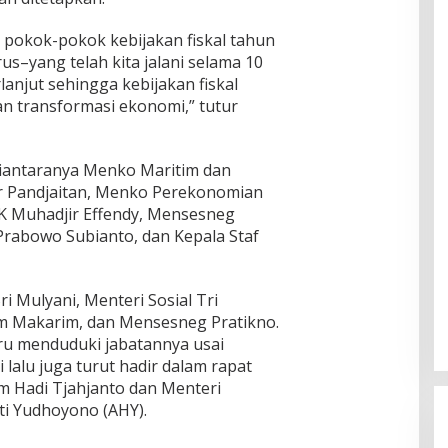
 pokok-pokok kebijakan fiskal tahun
s–yang telah kita jalani selama 10
lanjut sehingga kebijakan fiskal
n transformasi ekonomi,” tutur
diantaranya Menko Maritim dan
ar Pandjaitan, Menko Perekonomian
K Muhadjir Effendy, Mensesneg
Prabowo Subianto, dan Kepala Staf
 Mulyani, Menteri Sosial Tri
m Makarim, dan Mensesneg Pratikno.
aru menduduki jabatannya usai
 lalu juga turut hadir dalam rapat
m Hadi Tjahjanto dan Menteri
i Yudhoyono (AHY).