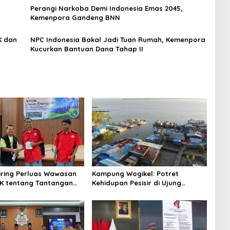
Perangi Narkoba Demi Indonesia Emas 2045,
Kemenpora Gandeng BNN
NPC Indonesia Bakal Jadi Tuan Rumah, Kemenpora
Kucurkan Bantuan Dana Tahap II
niring Perluas Wawasan
Kampung Wogikel: Potret
angan
Kehidupan Pesisir di Ujung
n Iklim
Selatan Papua yang Bertahan di
Tengah Keterbatasan