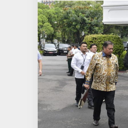
Idulfitri
1445
H