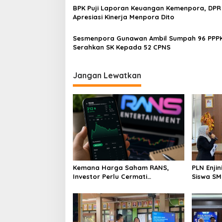
BPK Puji Laporan Keuangan Kemenpora, DPR
Apresiasi Kinerja Menpora Dito
Sesmenpora Gunawan Ambil Sumpah 96 PPPK dan
Serahkan SK Kepada 52 CPNS
Jangan Lewatkan
Kemana Harga Saham RANS,
PLN Enji
Investor Perlu Cermati
Siswa SMK tentang Tant
Fundamental dan Menghindari
Perubaha
Spekulasi Berlebihan