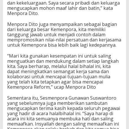
dan kekeluargaan. Saya secara pribadi dan keluarga
a
mengucapkan mohon maaf lahir dan batin,” kata
r
Menpora Dito.
K
e
Menpora Dito juga menyampaikan sebagai bagian
m
dari keluarga besar Kemenpora, kita memiliki
e
tanggung jawab untuk menjadi contoh dalam
n
mempromosikan nilai-nilai persatuan dan kerjasama
p
untuk Kemenpora bisa lebih baik lagi kedepannya.
o
r
a
“Mari kita gunakan kesempatan ini untuk saling
menguatkan dan mendukung dalam setiap langkah
kita. Saya berharap, melalui halal bihalal ini, kita
dapat meningkatkan semangat kerja sama dan
kolaborasi untuk mencapai tujuan-tujuan mulia
yang telah kita tetapkan agar bisa mencapai
Kemenpora Reform,” ucap Menpora Dito
Sementara itu, Sesmenpora Gunawan Suswantoro
yang sebelumnya juga memberikan sambutan
mengucapkan terima kasih kepada seluruh pegawai
yang hadir di acara halalbihalal ini. “Saya harap di
acara ini kita semuanya membuka hati dan saling
memaafkan. Insyallah dengan saling memaafkan ini