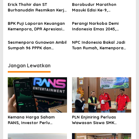
p
2025 untuk Ekonomi
Erick Thohir dan ST
Borobudur Marathon
Nasional
Burhanuddin Resmikan Kerja
Masuki Edisi Ke-9,
o
Sama Tata Kelola Hukum
Pemerintah Siap Perkuat
s
Program Pemuda dan
Kolaborasi
BPK Puji Laporan Keuangan
Perangi Narkoba Demi
Olahraga
Kemenpora, DPR Apresiasi
Indonesia Emas 2045,
Kinerja Menpora Dito
Kemenpora Gandeng BNN
Sesmenpora Gunawan Ambil
NPC Indonesia Bakal Jadi
Sumpah 96 PPPK dan
Tuan Rumah, Kemenpora
Serahkan SK Kepada 52
Kucurkan Bantuan Dana
CPNS
Tahap II
Jangan Lewatkan
Kemana Harga Saham
PLN Enjiniring Perluas
RANS, Investor Perlu
Wawasan Siswa SMK
Cermati Fundamental dan
tentang Tantangan
Menghindari Spekulasi
Perubahan Iklim