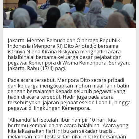
b
i
h
a
l
a
l
Jakarta: Menteri Pemuda dan Olahraga Republik
B
Indonesia (Menpora RI) Dito Ariotedjo bersama
e
istrinya Niena Kirana Riskyana menghadiri acara
r
halalbihalal bersama keluarga besar pejabat dan
s
pegawai Kemenpora di Wisma Kemenpora, Senayan,
a
Jakarta, Rabu (17/4) pagi.
m
a
Pada acara tersebut, Menpora Dito secara pribadi
K
dan keluarga mengucapkan mohon maaf lahir batin
e
dengan bersalaman kepada seluruh pegawai yang
l
hadir di acara tersebut. Hadir juga pada acara
u
tersebut yakni jajaran pejabat eselon I dan II, hingga
a
pegawai di lingkungan Kemenpora.
r
g
“Alhamdulilah setelah libur hampir 10 hari, kita
a
bertemu kembali dalam acara halalbihal. Acara yang
B
kita laksanakan hari ini bukan sekadar tradisi,
e
melainkan manifestasi dari nilai-nilai kebersamaan
s