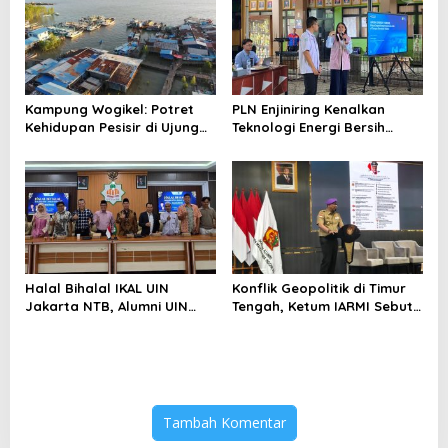
Berlebihan
Kampung Wogikel: Potret
PLN Enjiniring Kenalkan
Kehidupan Pesisir di Ujung
Teknologi Energi Bersih
Selatan Papua yang
kepada Pelajar Jakarta
Bertahan di Tengah
Keterbatasan
Halal Bihalal IKAL UIN
Konflik Geopolitik di Timur
Jakarta NTB, Alumni UIN
Tengah, Ketum IARMI Sebut
Jakarta Adalah Aset
Alumni Menwa Harus Ambil
Strategis
Peran Strategis
Tambah Komentar