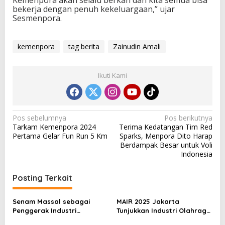
Kemenpora akan selalu berkah dan kita semua bisa
bekerja dengan penuh kekeluargaan,” ujar
Sesmenpora.
kemenpora
tag berita
Zainudin Amali
Ikuti Kami
N
Pos sebelumnya
Pos berikutnya
Tarkam Kemenpora 2024
Terima Kedatangan Tim Red
a
Pertama Gelar Fun Run 5 Km
Sparks, Menpora Dito Harap
v
Berdampak Besar untuk Voli
Indonesia
i
g
Posting Terkait
a
s
Senam Massal sebagai
MAIR 2025 Jakarta
Penggerak Industri
Tunjukkan Industri Olahraga
i
Olahraga: Momentum ISS
Jadi Mesin Ekonomi Baru