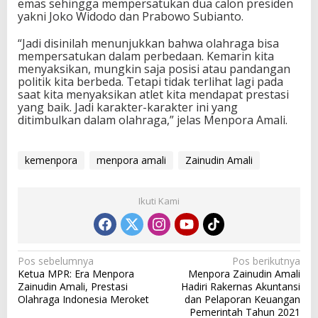
emas sehingga mempersatukan dua calon presiden
yakni Joko Widodo dan Prabowo Subianto.
“Jadi disinilah menunjukkan bahwa olahraga bisa
mempersatukan dalam perbedaan. Kemarin kita
menyaksikan, mungkin saja posisi atau pandangan
politik kita berbeda. Tetapi tidak terlihat lagi pada
saat kita menyaksikan atlet kita mendapat prestasi
yang baik. Jadi karakter-karakter ini yang
ditimbulkan dalam olahraga,” jelas Menpora Amali.
kemenpora
menpora amali
Zainudin Amali
Ikuti Kami
N
Pos sebelumnya
Pos berikutnya
Ketua MPR: Era Menpora
Menpora Zainudin Amali
a
Zainudin Amali, Prestasi
Hadiri Rakernas Akuntansi
v
Olahraga Indonesia Meroket
dan Pelaporan Keuangan
Pemerintah Tahun 2021