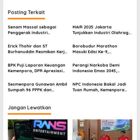
i
g
Posting Terkait
a
s
Senam Massal sebagai
MAIR 2025 Jakarta
Penggerak Industri
Tunjukkan Industri Olahraga
i
Olahraga: Momentum ISS
Jadi Mesin Ekonomi Baru
p
2025 untuk Ekonomi
Erick Thohir dan ST
Borobudur Marathon
Nasional
Burhanuddin Resmikan Kerja
Masuki Edisi Ke-9,
o
Sama Tata Kelola Hukum
Pemerintah Siap Perkuat
s
Program Pemuda dan
Kolaborasi
BPK Puji Laporan Keuangan
Perangi Narkoba Demi
Olahraga
Kemenpora, DPR Apresiasi
Indonesia Emas 2045,
Kinerja Menpora Dito
Kemenpora Gandeng BNN
Sesmenpora Gunawan Ambil
NPC Indonesia Bakal Jadi
Sumpah 96 PPPK dan
Tuan Rumah, Kemenpora
Serahkan SK Kepada 52
Kucurkan Bantuan Dana
CPNS
Tahap II
Jangan Lewatkan