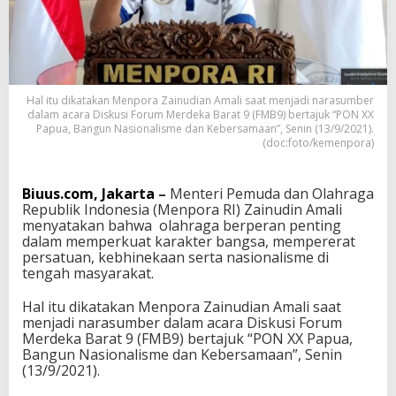
i
:
O
l
a
h
Hal itu dikatakan Menpora Zainudian Amali saat menjadi narasumber
r
dalam acara Diskusi Forum Merdeka Barat 9 (FMB9) bertajuk “PON XX
a
Papua, Bangun Nasionalisme dan Kebersamaan”, Senin (13/9/2021).
g
(doc:foto/kemenpora)
a
B
e
Biuus.com, Jakarta
–
Menteri Pemuda dan Olahraga
r
Republik Indonesia (Menpora RI) Zainudin Amali
p
menyatakan bahwa olahraga berperan penting
e
dalam memperkuat karakter bangsa, mempererat
r
persatuan, kebhinekaan serta nasionalisme di
a
tengah masyarakat.
n
M
Hal itu dikatakan Menpora Zainudian Amali saat
e
menjadi narasumber dalam acara Diskusi Forum
m
Merdeka Barat 9 (FMB9) bertajuk “PON XX Papua,
p
Bangun Nasionalisme dan Kebersamaan”, Senin
e
(13/9/2021).
r
s