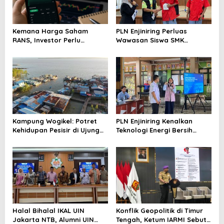
Kemana Harga Saham
PLN Enjiniring Perluas
RANS, Investor Perlu
Wawasan Siswa SMK
Cermati Fundamental dan
tentang Tantangan
Menghindari Spekulasi
Perubahan Iklim
Berlebihan
Kampung Wogikel: Potret
PLN Enjiniring Kenalkan
Kehidupan Pesisir di Ujung
Teknologi Energi Bersih
Selatan Papua yang
kepada Pelajar Jakarta
Bertahan di Tengah
Keterbatasan
Halal Bihalal IKAL UIN
Konflik Geopolitik di Timur
Jakarta NTB, Alumni UIN
Tengah, Ketum IARMI Sebut