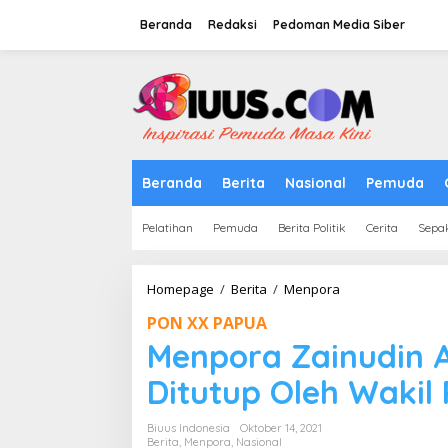
Lewati
ke
Beranda
Redaksi
Pedoman Media Siber
konten
tutup
Beranda
Berita
Nasional
Pemuda
Pelatihan
Pemuda
Berita Politik
Cerita
Sepa
Menpora
Homepage
/
Berita
/
Menpora
Zainudin
PON XX PAPUA
Amali:
PON
Menpora Zainudin 
XX
Papua
Ditutup Oleh Wakil 
Akan
Ditutup
Biuus Indonesia
Oktober 14, 2021
Oleh
Berita
,
Menpora
,
Nasional