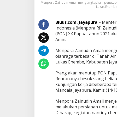
Menpora Zainudin Amali mengungkapkan, penutupan 
Lukas Enembe,
Biuus.com, Jayapura
–
Menteri
Indonesia (Menpora RI) Zainud
(PON) XX Papua tahun 2021 aka
Amin.
Menpora Zainudin Amali meng
olahraga terbesar di Tanah Air
Lukas Enembe, Kabupaten Jayap
“Yang akan menutup PON Papua
Rencananya besok siang beliau
kunjungan kerja dibeberapa te
Mandala Jayapura, Kamis (14/1
Menpora Zainudin Amali menjela
melakukan persiapan untuk m
Diharap, kegiatan nantinya be