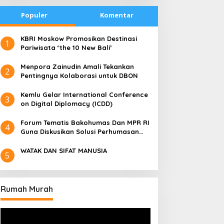
Populer
Komentar
​KBRI Moskow Promosikan Destinasi
1
Pariwisata ‘the 10 New Bali’
​Menpora Zainudin Amali Tekankan
2
Pentingnya Kolaborasi untuk DBON
​Kemlu Gelar International Conference
3
on Digital Diplomacy (ICDD)
Forum Tematis Bakohumas Dan MPR RI
4
Guna Diskusikan Solusi Perhumasan
Juga Tuk Perkuat Lembaga Masing –
Masing
WATAK DAN SIFAT MANUSIA
5
Rumah Murah
Pemutar
Video