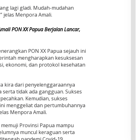
rang lagi gladi. Mudah-mudahan
” jelas Menpora Amali.
mali PON XX Papua Berjalan Lancar,
enerangkan PON XX Papua sejauh ini
merintah mengharapkan kesuksesan
si, ekonomi, dan protokol kesehatan
a kira dari penyelenggaraannya
a serta tidak ada gangguan. Sukses
erpecahkan. Kemudian, sukses
isini menggeliat dan pertumbuhannya
jelas Menpora Amali.
 memuji Provinsi Papua mampu
elumnya muncul keraguan serta
 ditengah pandemi Covid-19.