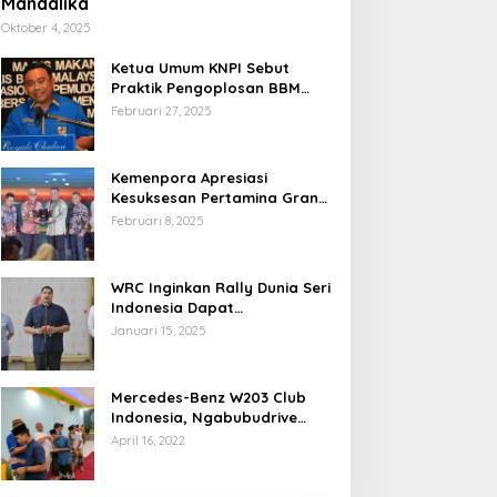
Mandalika
Oktober 4, 2025
Ketua Umum KNPI Sebut
Praktik Pengoplosan BBM
Cederai Kepercayaan
Februari 27, 2025
Masyarakat
Kemenpora Apresiasi
Kesuksesan Pertamina Grand
Prix of Indonesia 2024
Februari 8, 2025
WRC Inginkan Rally Dunia Seri
Indonesia Dapat
Terselenggara 2026
Januari 15, 2025
Mendatang
Mercedes-Benz W203 Club
Indonesia, Ngabubudrive
Ramadhan 2022
April 16, 2022