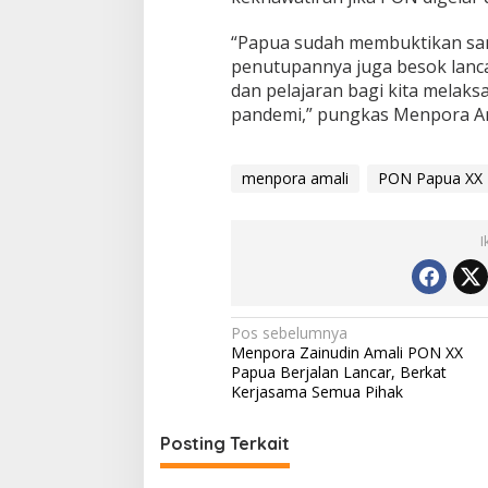
“Papua sudah membuktikan samp
penutupannya juga besok lanca
dan pelajaran bagi kita melak
pandemi,” pungkas Menpora Am
menpora amali
PON Papua XX
I
Navigasi
Pos sebelumnya
Menpora Zainudin Amali PON XX
pos
Papua Berjalan Lancar, Berkat
Kerjasama Semua Pihak
Posting Terkait