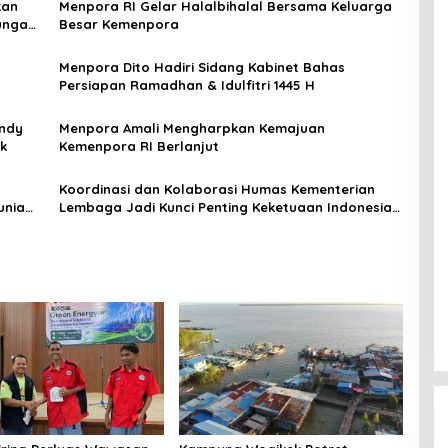
kan
Menpora RI Gelar Halalbihalal Bersama Keluarga
ungan
Besar Kemenpora
Menpora Dito Hadiri Sidang Kabinet Bahas
Persiapan Ramadhan & Idulfitri 1445 H
endy
Menpora Amali Mengharpkan Kemajuan
ik
Kemenpora RI Berlanjut
Koordinasi dan Kolaborasi Humas Kementerian
Lembaga Jadi Kunci Penting Keketuaan Indonesia
di ASEAN 2023