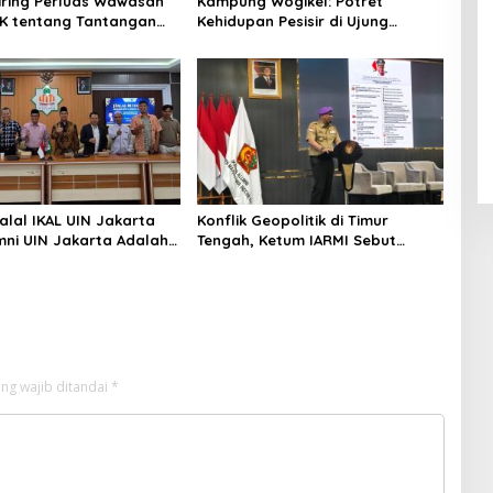
niring Perluas Wawasan
Kampung Wogikel: Potret
angan
Kehidupan Pesisir di Ujung
n Iklim
Selatan Papua yang Bertahan di
Tengah Keterbatasan
alal IKAL UIN Jakarta
Konflik Geopolitik di Timur
mni UIN Jakarta Adalah
Tengah, Ketum IARMI Sebut
tegis
Alumni Menwa Harus Ambil Peran
Strategis
ng wajib ditandai
*