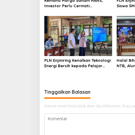
Kemana Harga Saham RANS,
PLN Enji
Investor Perlu Cermati
Siswa SMK tentang Tant
Fundamental dan Menghindari
Perubaha
Spekulasi Berlebihan
PLN Enjiniring Kenalkan Teknologi
Halal Bih
Energi Bersih kepada Pelajar
NTB, Alu
Jakarta
Aset Stra
Tinggalkan Balasan
Alamat email Anda tidak akan dipublikasikan.
Ruas ya