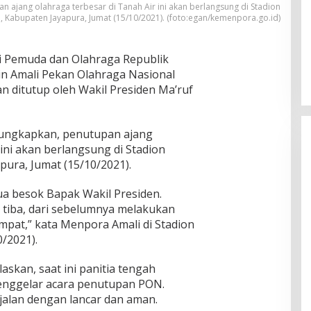
ajang olahraga terbesar di Tanah Air ini akan berlangsung di Stadion
 Kabupaten Jayapura, Jumat (15/10/2021). (foto:egan/kemenpora.go.id)
 Pemuda dan Olahraga Republik
in Amali Pekan Olahraga Nasional
n ditutup oleh Wakil Presiden Ma’ruf
ungkapkan, penutupan ajang
 ini akan berlangsung di Stadion
ura, Jumat (15/10/2021).
 besok Bapak Wakil Presiden.
 tiba, dari sebelumnya melakukan
mpat,” kata Menpora Amali di Stadion
0/2021).
skan, saat ini panitia tengah
enggelar acara penutupan PON.
rjalan dengan lancar dan aman.