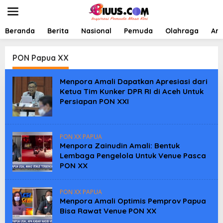
L
e
w
a
Beranda
Berita
Nasional
Pemuda
Olahraga
Art
t
i
k
PON Papua XX
e
k
Menpora Amali Dapatkan Apresiasi dari
o
Ketua Tim Kunker DPR RI di Aceh Untuk
n
Persiapan PON XXI
t
e
n
PON XX PAPUA
Menpora Zainudin Amali: Bentuk
Lembaga Pengelola Untuk Venue Pasca
PON XX
PON XX PAPUA
Menpora Amali Optimis Pemprov Papua
Bisa Rawat Venue PON XX