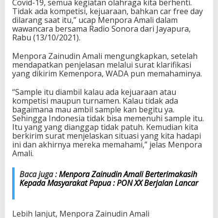
Covid-19, semua kegiatan olahraga kita berhenti.
i
Tidak ada kompetisi, kejuaraan, bahkan car free day
O
dilarang saat itu,” ucap Menpora Amali dalam
l
wawancara bersama Radio Sonora dari Jayapura,
a
Rabu (13/10/2021).
h
r
Menpora Zainudin Amali mengungkapkan, setelah
a
mendapatkan penjelasan melalui surat klarifikasi
g
yang dikirim Kemenpora, WADA pun memahaminya.
a
T
“Sample itu diambil kalau ada kejuaraan atau
a
kompetisi maupun turnamen. Kalau tidak ada
n
bagaimana mau ambil sample kan begitu ya.
a
Sehingga Indonesia tidak bisa memenuhi sample itu.
h
Itu yang yang dianggap tidak patuh. Kemudian kita
A
berkirim surat menjelaskan situasi yang kita hadapi
i
ini dan akhirnya mereka memahami,” jelas Menpora
r
Amali.
D
i
t
Baca juga :
Menpora Zainudin Amali Berterimakasih
e
Kepada Masyarakat Papua : PON XX Berjalan Lancar
n
g
a
Lebih lanjut, Menpora Zainudin Amali
h