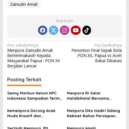
Zainudin Amali
Ikuti Kami
N
Pos sebelumnya
Pos berikutnya
Menpora Zainudin Amali
Penonton Final Sepak Bola
a
Berterimakasih Kepada
PON XX, Papua vs Aceh
v
Masyarakat Papua : PON XX
Bakal Dibatasi
Berjalan Lancar
i
g
Posting Terkait
a
s
Senny Marbun Ketum NPC
Menpora RI Gelar
Indonesia Sampaikan Terima
Halalbihalal Bersama
i
kasih Kepada Menpora Dito
Keluarga Besar Kemenpora
p
Atas Dukungan Penuhnya
Kemenpora Dorong Anak
Menpora Dito Hadiri Sidang
Muda Kreatif dan
Kabinet Bahas Persiapan
o
Berprestasi Nasional dan
Ramadhan & Idulfitri 1445 H
s
Internasional
Sertijab Menpora, Plt
Menpora Amali