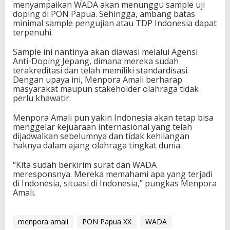
menyampaikan WADA akan menunggu sample uji
P
doping di PON Papua. Sehingga, ambang batas
a
minimal sample pengujian atau TDP Indonesia dapat
n
terpenuhi.
d
e
Sample ini nantinya akan diawasi melalui Agensi
m
Anti-Doping Jepang, dimana mereka sudah
i
terakreditasi dan telah memiliki standardisasi.
C
Dengan upaya ini, Menpora Amali berharap
o
masyarakat maupun stakeholder olahraga tidak
v
perlu khawatir.
i
d
Menpora Amali pun yakin Indonesia akan tetap bisa
-
menggelar kejuaraan internasional yang telah
1
dijadwalkan sebelumnya dan tidak kehilangan
9
haknya dalam ajang olahraga tingkat dunia.
“Kita sudah berkirim surat dan WADA
meresponsnya. Mereka memahami apa yang terjadi
di Indonesia, situasi di Indonesia,” pungkas Menpora
Amali.
menpora amali
PON Papua XX
WADA