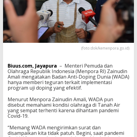
i
P
a
s
t
i
k
a
n
(foto:dok/kemenpora.go.id)
W
A
D
Biuus.com, Jayapura
– Menteri Pemuda dan
A
Olahraga Republik Indonesia (Menpora RI) Zainudin
P
Amali mengatakan Badan Anti-Doping Dunia (WADA)
a
hanya memberi teguran terkait implementasi
h
program uji doping yang efektif.
a
m
Menurut Menpora Zainudin Amali, WADA pun
i
disebut memahami kondisi olahraga di Tanah Air
K
yang sempat terhenti karena dihantam pandemi
o
Covid-19.
n
d
“Memang WADA mengirimkan surat dan
i
disampaikan kita tidak patuh. Begini, saat pandemi
s