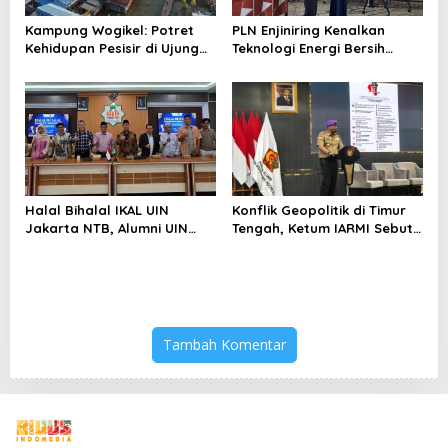
Kampung Wogikel: Potret
PLN Enjiniring Kenalkan
Kehidupan Pesisir di Ujung
Teknologi Energi Bersih
Selatan Papua yang
kepada Pelajar Jakarta
Bertahan di Tengah
Keterbatasan
Halal Bihalal IKAL UIN
Konflik Geopolitik di Timur
Jakarta NTB, Alumni UIN
Tengah, Ketum IARMI Sebut
Jakarta Adalah Aset
Alumni Menwa Harus Ambil
Strategis
Peran Strategis
Tambah Komentar