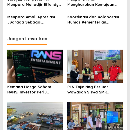
Menpora Muhadjir Effendy
Mengharpkan Kemajuan
Pastikan Proses Transisi
Kemenpora RI Berlanjut
Berjalan dengan Baik
Menpora Amali Apresiasi
Koordinasi dan Kolaborasi
Juaraga Sebagai
Humas Kementerian
Pemegang Lisensi
Lembaga Jadi Kunci Penting
merchandise resmi Piala
Keketuaan Indonesia di
Dunia U-20
ASEAN 2023
Jangan Lewatkan
Kemana Harga Saham
PLN Enjiniring Perluas
RANS, Investor Perlu
Wawasan Siswa SMK
Cermati Fundamental dan
tentang Tantangan
Menghindari Spekulasi
Perubahan Iklim
Berlebihan