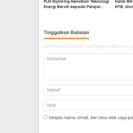
PLN Enjiniring Kenalkan Teknologi
Halal Bih
Energi Bersih kepada Pelajar
NTB, Alu
Jakarta
Aset Stra
Tinggalkan Balasan
Alamat email Anda tidak akan dipublikasikan.
Ruas ya
Simpan nama, email, dan situs web saya pa