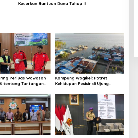
Kucurkan Bantuan Dana Tahap II
niring Perluas Wawasan
Kampung Wogikel: Potret
angan
Kehidupan Pesisir di Ujung
n Iklim
Selatan Papua yang Bertahan di
Tengah Keterbatasan