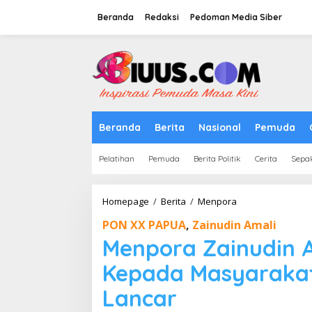
Lewati
ke
Beranda
Redaksi
Pedoman Media Siber
konten
tutup
Beranda
Berita
Nasional
Pemuda
Pelatihan
Pemuda
Berita Politik
Cerita
Sepa
Menpora
Homepage
/
Berita
/
Menpora
Zainudin
PON XX PAPUA
,
Zainudin Amali
Amali
Berterimakasih
Menpora Zainudin A
Kepada
Masyarakat
Kepada Masyarakat
Papua
:
Lancar
PON