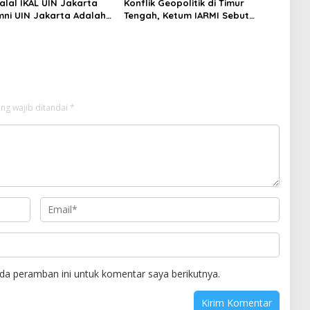
alal IKAL UIN Jakarta
Konflik Geopolitik di Timur
mni UIN Jakarta Adalah
Tengah, Ketum IARMI Sebut
tegis
Alumni Menwa Harus Ambil Peran
Strategis
ng wajib ditandai
*
da peramban ini untuk komentar saya berikutnya.