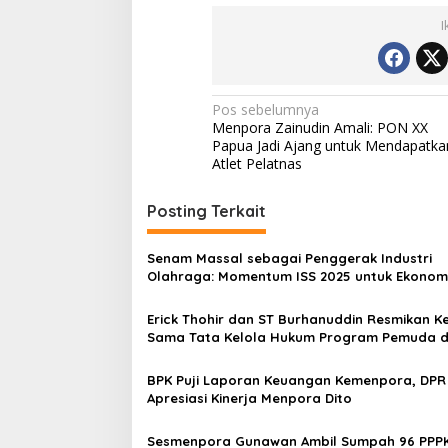
I
Navigasi
Pos sebelumnya
Menpora Zainudin Amali: PON XX
pos
Papua Jadi Ajang untuk Mendapatka
Atlet Pelatnas
Posting Terkait
Senam Massal sebagai Penggerak Industri
Olahraga: Momentum ISS 2025 untuk Ekonom
Nasional
Erick Thohir dan ST Burhanuddin Resmikan Ke
Sama Tata Kelola Hukum Program Pemuda 
Olahraga
BPK Puji Laporan Keuangan Kemenpora, DPR
Apresiasi Kinerja Menpora Dito
Sesmenpora Gunawan Ambil Sumpah 96 PPPK dan