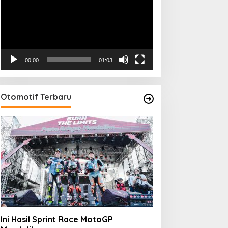
00:00
01:03
Otomotif Terbaru
Ini Hasil Sprint Race MotoGP