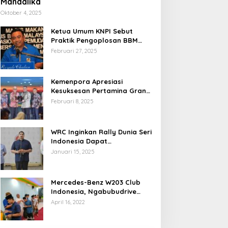
Mandalika
Oktober 4, 2025
Ketua Umum KNPI Sebut
Praktik Pengoplosan BBM
Cederai Kepercayaan
Februari 27, 2025
Masyarakat
Kemenpora Apresiasi
Kesuksesan Pertamina Grand
Prix of Indonesia 2024
Februari 8, 2025
WRC Inginkan Rally Dunia Seri
Indonesia Dapat
Terselenggara 2026
Januari 15, 2025
Mendatang
Mercedes-Benz W203 Club
Indonesia, Ngabubudrive
Ramadhan 2022
April 16, 2022