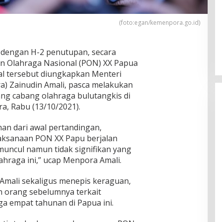
(foto:egan/kemenpora.go.id)
dengan H-2 penutupan, secara
n Olahraga Nasional (PON) XX Papua
Hal tersebut diungkapkan Menteri
) Zainudin Amali, pasca melakukan
g cabang olahraga bulutangkis di
a, Rabu (13/10/2021).
han dari awal pertandingan,
laksanaan PON XX Papu berjalan
 muncul namun tidak signifikan yang
hraga ini,” ucap Menpora Amali.
 Amali sekaligus menepis keraguan,
n orang sebelumnya terkait
a empat tahunan di Papua ini.