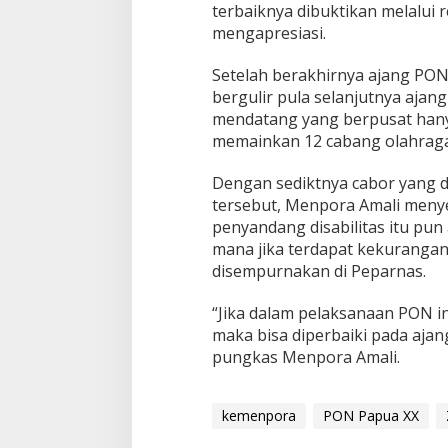
terbaiknya dibuktikan melalui 
mengapresiasi.
Setelah berakhirnya ajang PON 
bergulir pula selanjutnya ajan
mendatang yang berpusat hany
memainkan 12 cabang olahraga
Dengan sediktnya cabor yang 
tersebut, Menpora Amali menye
penyandang disabilitas itu pun
mana jika terdapat kekuranga
disempurnakan di Peparnas.
“Jika dalam pelaksanaan PON in
maka bisa diperbaiki pada aja
pungkas Menpora Amali.
kemenpora
PON Papua XX