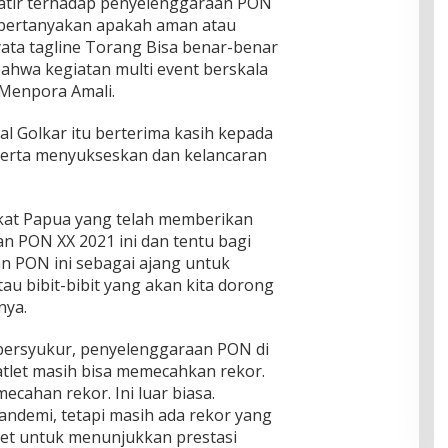
watir terhadap penyelenggaraan PON
mpertanyakan apakah aman atau
yata tagline Torang Bisa benar-benar
ahwa kegiatan multi event berskala
 Menpora Amali.
al Golkar itu berterima kasih kepada
serta menyukseskan dan kelancaran
kat Papua yang telah memberikan
 PON XX 2021 ini dan tentu bagi
an PON ini sebagai ajang untuk
au bibit-bibit yang akan kita dorong
nya.
 bersyukur, penyelenggaraan PON di
atlet masih bisa memecahkan rekor.
ecahan rekor. Ini luar biasa.
andemi, tetapi masih ada rekor yang
tlet untuk menunjukkan prestasi