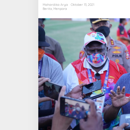
XX
Mahardika Arya
Oktober 13, 2021
Berjalan
Berita
,
Menpora
Lancar