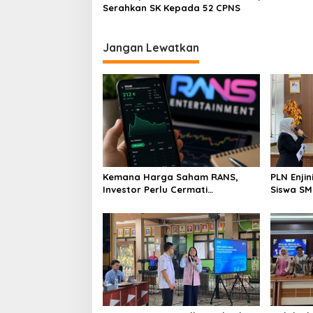
Serahkan SK Kepada 52 CPNS
Jangan Lewatkan
Kemana Harga Saham RANS,
PLN Enji
Investor Perlu Cermati
Siswa SMK tentang Tant
Fundamental dan Menghindari
Perubaha
Spekulasi Berlebihan