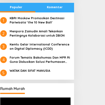
Populer
Komentar
​KBRI Moskow Promosikan Destinasi
1
Pariwisata ‘the 10 New Bali’
​Menpora Zainudin Amali Tekankan
2
Pentingnya Kolaborasi untuk DBON
​Kemlu Gelar International Conference
3
on Digital Diplomacy (ICDD)
Forum Tematis Bakohumas Dan MPR RI
4
Guna Diskusikan Solusi Perhumasan
Juga Tuk Perkuat Lembaga Masing –
Masing
WATAK DAN SIFAT MANUSIA
5
Rumah Murah
Pemutar
Video