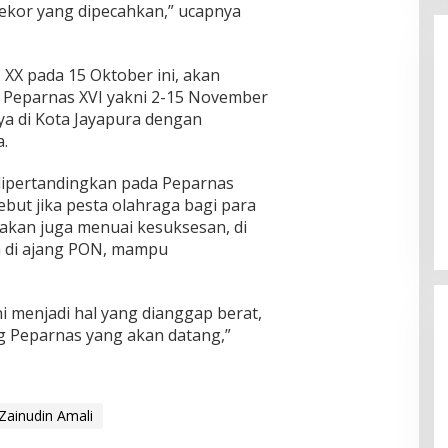
rekor yang dipecahkan,” ucapnya
XX pada 15 Oktober ini, akan
g Peparnas XVI yakni 2-15 November
a di Kota Jayapura dengan
.
Enam Pejabat Baru Resmi Dilantik
dipertandingkan pada Peparnas
di Kejati Kepri oleh J. Devy
but jika pesta olahraga bagi para
Sudarso
Di Berita, Politik
|
November 3, 2025
 akan juga menuai kesuksesan, di
n di ajang PON, mampu
i menjadi hal yang dianggap berat,
ng Peparnas yang akan datang,”
Zainudin Amali