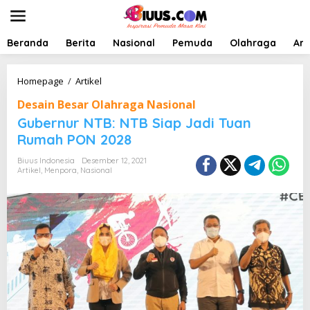
L
e
w
a
Beranda
Berita
Nasional
Pemuda
Olahraga
Art
t
i
k
G
Homepage
/
Artikel
e
u
Desain Besar Olahraga Nasional
k
b
o
e
Gubernur NTB: NTB Siap Jadi Tuan
n
r
Rumah PON 2028
t
n
e
u
Biuus Indonesia
Desember 12, 2021
n
r
Artikel
,
Menpora
,
Nasional
N
T
B
:
N
T
B
S
i
a
p