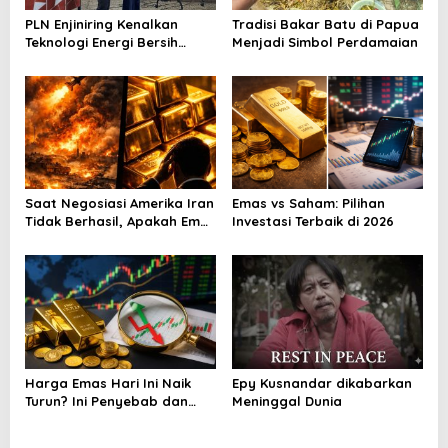
PLN Enjiniring Kenalkan
Tradisi Bakar Batu di Papua
Teknologi Energi Bersih
Menjadi Simbol Perdamaian
kepada Pelajar Jakarta
Saat Negosiasi Amerika Iran
Emas vs Saham: Pilihan
Tidak Berhasil, Apakah Emas
Investasi Terbaik di 2026
Bisa Jadi Peluang
Harga Emas Hari Ini Naik
Epy Kusnandar dikabarkan
Turun? Ini Penyebab dan
Meninggal Dunia
Cara Menyikapinya