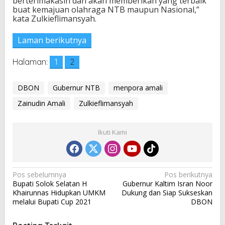
berterimakasih dan akan memberikan yang terbaik
buat kemajuan olahraga NTB maupun Nasional,”
kata Zulkieflimansyah.
Laman berikutnya
Halaman:
1
2
DBON
Gubernur NTB
menpora amali
Zainudin Amali
Zulkieflimansyah
Ikuti Kami
N
Pos sebelumnya
Pos berikutnya
Bupati Solok Selatan H
Gubernur Kaltim Isran Noor
a
Khairunnas Hidupkan UMKM
Dukung dan Siap Sukseskan
v
melalui Bupati Cup 2021
DBON
i