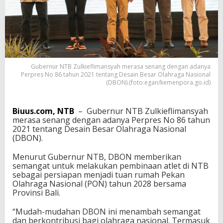
J
a
d
i
T
u
a
Gubernur NTB Zulkieflimansyah merasa senang dengan adanya
n
Perpres No 86 tahun 2021 tentang Desain Besar Olahraga Nasional
R
(DBON).(foto:egan/kemenpora.go.id)
u
m
a
Biuus.com, NTB
– Gubernur NTB Zulkieflimansyah
h
merasa senang dengan adanya Perpres No 86 tahun
P
2021 tentang Desain Besar Olahraga Nasional
O
(DBON).
N
2
Menurut Gubernur NTB, DBON memberikan
0
semangat untuk melakukan pembinaan atlet di NTB
2
sebagai persiapan menjadi tuan rumah Pekan
8
Olahraga Nasional (PON) tahun 2028 bersama
Provinsi Bali.
“Mudah-mudahan DBON ini menambah semangat
dan berkontribusi bagi olahraga nasional. Termasuk