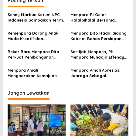
Posting Terkait
g
a
Senny Marbun Ketum NPC
Menpora RI Gelar
s
Indonesia Sampaikan Terima
Halalbihalal Bersama
kasih Kepada Menpora Dito
Keluarga Besar Kemenpora
i
Atas Dukungan Penuhnya
Kemenpora Dorong Anak
Menpora Dito Hadiri Sidang
p
Muda Kreatif dan
Kabinet Bahas Persiapan
Berprestasi Nasional dan
Ramadhan & Idulfitri 1445 H
o
Internasional
Rekor Baru Menpora Dito
Sertijab Menpora, Plt
s
Perkuat Pembangunan
Menpora Muhadjir Effendy
Nasional
Pastikan Proses Transisi
Berjalan dengan Baik
Menpora Amali
Menpora Amali Apresiasi
Mengharpkan Kemajuan
Juaraga Sebagai
Kemenpora RI Berlanjut
Pemegang Lisensi
merchandise resmi Piala
Dunia U-20
Jangan Lewatkan