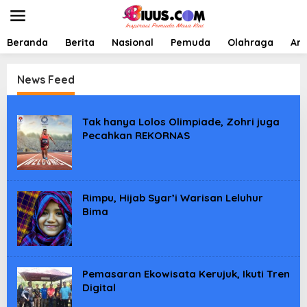
L
e
w
a
Beranda
Berita
Nasional
Pemuda
Olahraga
Art
t
i
k
News Feed
e
k
B
o
I
Tak hanya Lolos Olimpiade, Zohri juga
n
U
Pecahkan REKORNAS
t
U
e
S
I
n
N
D
O
Rimpu, Hijab Syar’i Warisan Leluhur
N
Bima
E
S
I
A
Pemasaran Ekowisata Kerujuk, Ikuti Tren
Digital