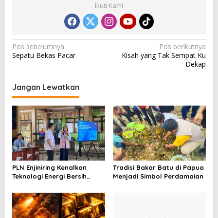
Ikuti Kami
N
Pos sebelumnya
Pos berikutnya
Sepatu Bekas Pacar
Kisah yang Tak Sempat Ku
a
Dekap
v
i
Jangan Lewatkan
g
a
s
i
p
o
PLN Enjiniring Kenalkan
Tradisi Bakar Batu di Papua
Teknologi Energi Bersih
Menjadi Simbol Perdamaian
s
kepada Pelajar Jakarta