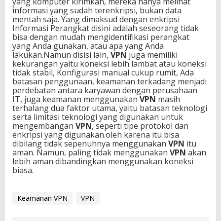
yang komputer kirimkan, mereka hanya melihat
informasi yang sudah terenkripsi, bukan data
mentah saja. Yang dimaksud dengan enkripsi
Informasi Perangkat disini adalah seseorang tidak
bisa dengan mudah mengidentifikasi perangkat
yang Anda gunakan, atau apa yang Anda
lakukan.Namun disisi lain,
VPN
juga memiliki
kekurangan yaitu koneksi lebih lambat atau koneksi
tidak stabil, Konfigurasi manual cukup rumit, Ada
batasan penggunaan, keamanan terkadang menjadi
perdebatan antara karyawan dengan perusahaan
IT, juga keamanan menggunakan
VPN
masih
terhalang dua faktor utama, yaitu batasan teknologi
serta limitasi teknologi yang digunakan untuk
mengembangan
VPN
, seperti tipe protokol dan
enkripsi yang digunakan.oleh karena itu bisa
dibilang tidak sepenuhnya menggunakan
VPN
itu
aman. Namun, paling tidak menggunakan
VPN
akan
lebih aman dibandingkan menggunakan koneksi
biasa.
Keamanan VPN
VPN