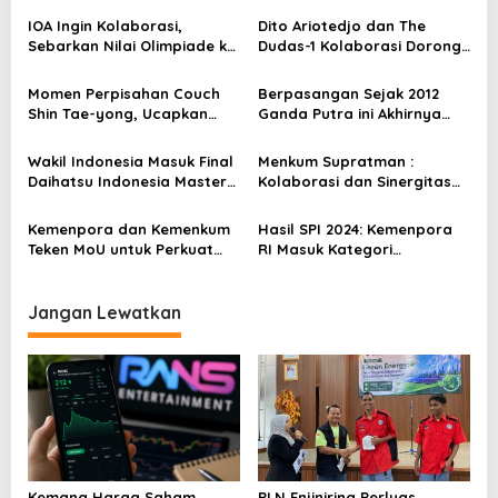
s
IOA Ingin Kolaborasi,
Dito Ariotedjo dan The
i
Sebarkan Nilai Olimpiade ke
Dudas-1 Kolaborasi Dorong
p
Jenjang Pendidikan
Pemuda Berolahraga
Momen Perpisahan Couch
Berpasangan Sejak 2012
o
Shin Tae-yong, Ucapkan
Ganda Putra ini Akhirnya
s
Terimkasih Pada Masyrakat
Gantung Raket
Indonesia
Wakil Indonesia Masuk Final
Menkum Supratman :
Daihatsu Indonesia Masters
Kolaborasi dan Sinergitas
2025, Menpora Dito Beri
Merupakan Cara
Dukungan
Meningkatkan Prestasi
Kemenpora dan Kemenkum
Hasil SPI 2024: Kemenpora
Olahraga
Teken MoU untuk Perkuat
RI Masuk Kategori
Tata Kelola Olahraga dan
Berintegritas dengan Nilai
Naturalisasi
77,4
Jangan Lewatkan
Kemana Harga Saham
PLN Enjiniring Perluas