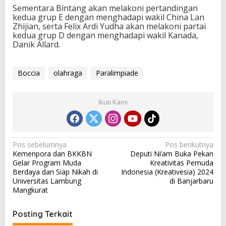
Sementara Bintang akan melakoni pertandingan
kedua grup E dengan menghadapi wakil China Lan
Zhijian, serta Felix Ardi Yudha akan melakoni partai
kedua grup D dengan menghadapi wakil Kanada,
Danik Allard.
Boccia
olahraga
Paralimpiade
Ikuti Kami
N
Pos sebelumnya
Pos berikutnya
Kemenpora dan BKKBN
Deputi Ni’am Buka Pekan
a
Gelar Program Muda
Kreativitas Pemuda
v
Berdaya dan Siap Nikah di
Indonesia (Kreativesia) 2024
Universitas Lambung
di Banjarbaru
i
Mangkurat
g
a
Posting Terkait