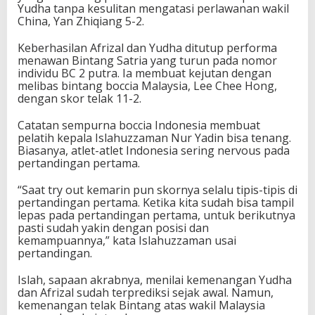
Yudha tanpa kesulitan mengatasi perlawanan wakil
l
China, Yan Zhiqiang 5-2.
i
m
p
Keberhasilan Afrizal dan Yudha ditutup performa
i
menawan Bintang Satria yang turun pada nomor
a
individu BC 2 putra. Ia membuat kejutan dengan
d
melibas bintang boccia Malaysia, Lee Chee Hong,
e
dengan skor telak 11-2.
2
0
Catatan sempurna boccia Indonesia membuat
2
pelatih kepala Islahuzzaman Nur Yadin bisa tenang.
4
Biasanya, atlet-atlet Indonesia sering nervous pada
P
pertandingan pertama.
a
r
“Saat try out kemarin pun skornya selalu tipis-tipis di
i
pertandingan pertama. Ketika kita sudah bisa tampil
s
lepas pada pertandingan pertama, untuk berikutnya
pasti sudah yakin dengan posisi dan
kemampuannya,” kata Islahuzzaman usai
pertandingan.
Islah, sapaan akrabnya, menilai kemenangan Yudha
dan Afrizal sudah terprediksi sejak awal. Namun,
kemenangan telak Bintang atas wakil Malaysia