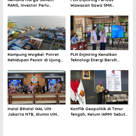
RANS, Investor Perlu
Wawasan Siswa SMK
Cermati Fundamental dan
tentang Tantangan
Menghindari Spekulasi
Perubahan Iklim
Berlebihan
Kampung Wogikel: Potret
PLN Enjiniring Kenalkan
Kehidupan Pesisir di Ujung
Teknologi Energi Bersih
Selatan Papua yang
kepada Pelajar Jakarta
Bertahan di Tengah
Keterbatasan
Halal Bihalal IKAL UIN
Konflik Geopolitik di Timur
Jakarta NTB, Alumni UIN
Tengah, Ketum IARMI Sebut
Jakarta Adalah Aset
Alumni Menwa Harus Ambil
Strategis
Peran Strategis