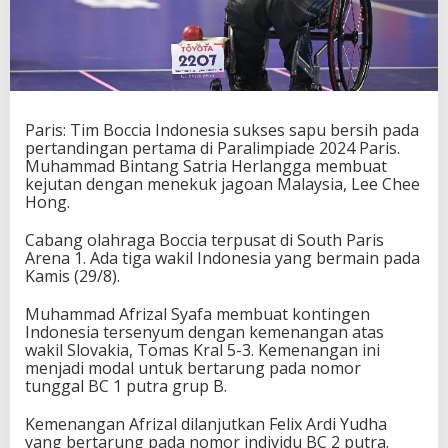
a
p
u
B
e
r
s
Paris: Tim Boccia Indonesia sukses sapu bersih pada
i
pertandingan pertama di Paralimpiade 2024 Paris.
h
Muhammad Bintang Satria Herlangga membuat
K
kejutan dengan menekuk jagoan Malaysia, Lee Chee
e
Hong.
m
e
Cabang olahraga Boccia terpusat di South Paris
n
Arena 1. Ada tiga wakil Indonesia yang bermain pada
a
Kamis (29/8).
n
g
Muhammad Afrizal Syafa membuat kontingen
a
Indonesia tersenyum dengan kemenangan atas
n
wakil Slovakia, Tomas Kral 5-3. Kemenangan ini
d
menjadi modal untuk bertarung pada nomor
i
tunggal BC 1 putra grup B.
P
a
Kemenangan Afrizal dilanjutkan Felix Ardi Yudha
r
yang bertarung pada nomor individu BC 2 putra.
a