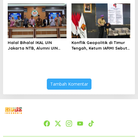
Bertahan di Tengah
Keterbatasan
Halal Bihalal IKAL UIN
Konflik Geopolitik di Timur
Jakarta NTB, Alumni UIN
Tengah, Ketum IARMI Sebut
Jakarta Adalah Aset
Alumni Menwa Harus Ambil
Strategis
Peran Strategis
Tambah Komentar