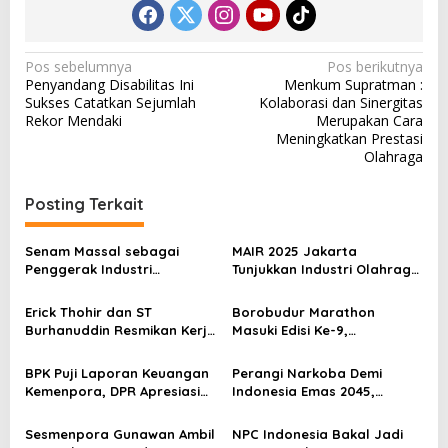
N
Pos sebelumnya
Pos berikutnya
Penyandang Disabilitas Ini
Menkum Supratman :
a
Sukses Catatkan Sejumlah
Kolaborasi dan Sinergitas
v
Rekor Mendaki
Merupakan Cara
Meningkatkan Prestasi
i
Olahraga
g
a
Posting Terkait
s
Senam Massal sebagai
MAIR 2025 Jakarta
i
Penggerak Industri
Tunjukkan Industri Olahraga
p
Olahraga: Momentum ISS
Jadi Mesin Ekonomi Baru
2025 untuk Ekonomi
Erick Thohir dan ST
Borobudur Marathon
o
Nasional
Burhanuddin Resmikan Kerja
Masuki Edisi Ke-9,
s
Sama Tata Kelola Hukum
Pemerintah Siap Perkuat
Program Pemuda dan
Kolaborasi
BPK Puji Laporan Keuangan
Perangi Narkoba Demi
Olahraga
Kemenpora, DPR Apresiasi
Indonesia Emas 2045,
Kinerja Menpora Dito
Kemenpora Gandeng BNN
Sesmenpora Gunawan Ambil
NPC Indonesia Bakal Jadi