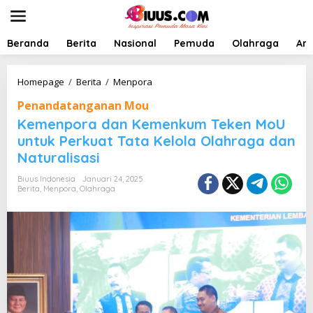
L
e
w
a
Beranda
Berita
Nasional
Pemuda
Olahraga
Art
t
i
k
K
Homepage
/
Berita
/
Menpora
e
e
Penandatanganan Mou
k
m
o
e
Kemenpora dan Kemenkum Teken MoU
n
n
untuk Perkuat Tata Kelola Olahraga dan
t
p
Naturalisasi
e
o
n
r
Biuus Indonesia
Januari 24, 2025
a
Berita
,
Menpora
,
Olahraga
d
a
n
K
e
m
e
n
k
u