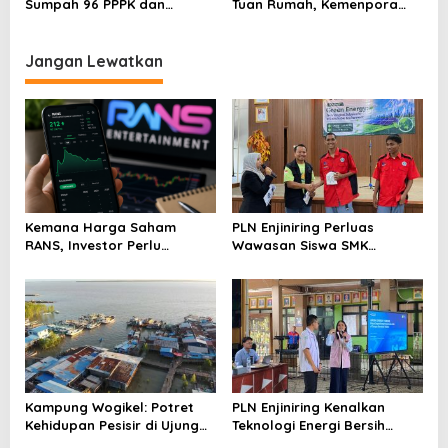
Sumpah 96 PPPK dan
Tuan Rumah, Kemenpora
Serahkan SK Kepada 52
Kucurkan Bantuan Dana
CPNS
Tahap II
Jangan Lewatkan
Kemana Harga Saham
PLN Enjiniring Perluas
RANS, Investor Perlu
Wawasan Siswa SMK
Cermati Fundamental dan
tentang Tantangan
Menghindari Spekulasi
Perubahan Iklim
Berlebihan
Kampung Wogikel: Potret
PLN Enjiniring Kenalkan
Kehidupan Pesisir di Ujung
Teknologi Energi Bersih
Selatan Papua yang
kepada Pelajar Jakarta