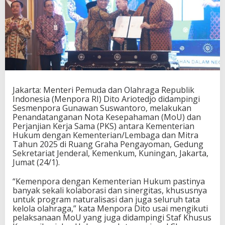
m
T
e
k
e
n
M
o
U
u
Jakarta: Menteri Pemuda dan Olahraga Republik
n
Indonesia (Menpora RI) Dito Ariotedjo didampingi
t
Sesmenpora Gunawan Suswantoro, melakukan
u
Penandatanganan Nota Kesepahaman (MoU) dan
k
Perjanjian Kerja Sama (PKS) antara Kementerian
P
Hukum dengan Kementerian/Lembaga dan Mitra
e
Tahun 2025 di Ruang Graha Pengayoman, Gedung
r
Sekretariat Jenderal, Kemenkum, Kuningan, Jakarta,
k
Jumat (24/1).
u
a
“Kemenpora dengan Kementerian Hukum pastinya
t
banyak sekali kolaborasi dan sinergitas, khususnya
T
untuk program naturalisasi dan juga seluruh tata
a
kelola olahraga,” kata Menpora Dito usai mengikuti
t
pelaksanaan MoU yang juga didampingi Staf Khusus
a