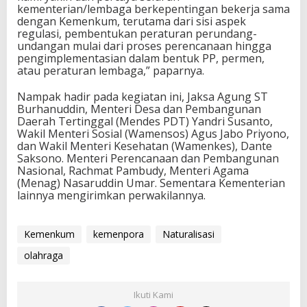
kementerian/lembaga berkepentingan bekerja sama
s
dengan Kemenkum, terutama dari sisi aspek
a
regulasi, pembentukan peraturan perundang-
s
undangan mulai dari proses perencanaan hingga
i
pengimplementasian dalam bentuk PP, permen,
atau peraturan lembaga,” paparnya.
Nampak hadir pada kegiatan ini, Jaksa Agung ST
Burhanuddin, Menteri Desa dan Pembangunan
Daerah Tertinggal (Mendes PDT) Yandri Susanto,
Wakil Menteri Sosial (Wamensos) Agus Jabo Priyono,
dan Wakil Menteri Kesehatan (Wamenkes), Dante
Saksono. Menteri Perencanaan dan Pembangunan
Nasional, Rachmat Pambudy, Menteri Agama
(Menag) Nasaruddin Umar. Sementara Kementerian
lainnya mengirimkan perwakilannya.
Kemenkum
kemenpora
Naturalisasi
olahraga
Ikuti Kami