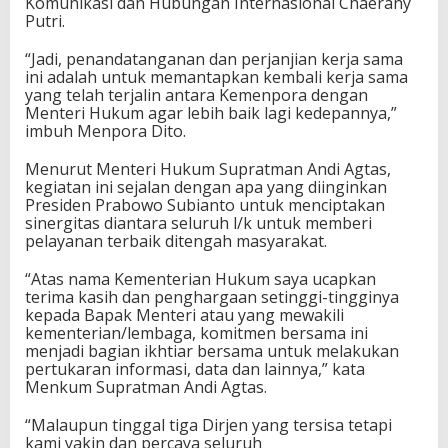
Komunikasi dan Hubungan Internasional Chaerany
K
Putri.
e
l
“Jadi, penandatanganan dan perjanjian kerja sama
o
ini adalah untuk memantapkan kembali kerja sama
l
yang telah terjalin antara Kemenpora dengan
a
Menteri Hukum agar lebih baik lagi kedepannya,”
O
imbuh Menpora Dito.
l
a
Menurut Menteri Hukum Supratman Andi Agtas,
h
kegiatan ini sejalan dengan apa yang diinginkan
r
Presiden Prabowo Subianto untuk menciptakan
a
sinergitas diantara seluruh l/k untuk memberi
g
pelayanan terbaik ditengah masyarakat.
a
d
“Atas nama Kementerian Hukum saya ucapkan
a
terima kasih dan penghargaan setinggi-tingginya
n
kepada Bapak Menteri atau yang mewakili
N
kementerian/lembaga, komitmen bersama ini
a
menjadi bagian ikhtiar bersama untuk melakukan
t
pertukaran informasi, data dan lainnya,” kata
u
Menkum Supratman Andi Agtas.
r
a
“Malaupun tinggal tiga Dirjen yang tersisa tetapi
l
kami yakin dan percaya seluruh
i