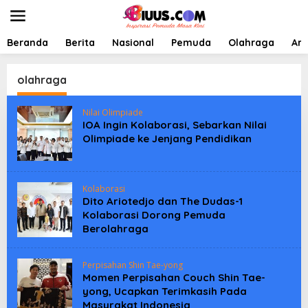
L
e
w
a
Beranda
Berita
Nasional
Pemuda
Olahraga
Art
t
i
k
olahraga
e
k
Nilai Olimpiade
o
IOA Ingin Kolaborasi, Sebarkan Nilai
n
Olimpiade ke Jenjang Pendidikan
t
e
n
Kolaborasi
Dito Ariotedjo dan The Dudas-1
Kolaborasi Dorong Pemuda
Berolahraga
Perpisahan Shin Tae-yong
Momen Perpisahan Couch Shin Tae-
yong, Ucapkan Terimkasih Pada
Masyrakat Indonesia