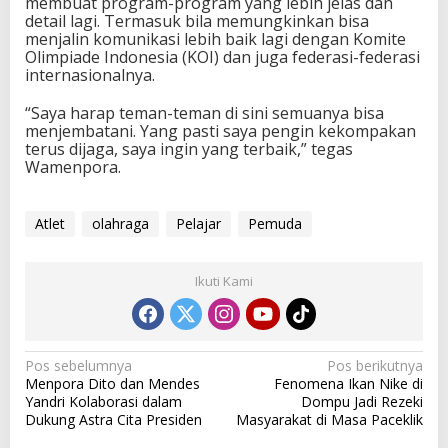
membuat program-program yang lebih jelas dan
detail lagi. Termasuk bila memungkinkan bisa
menjalin komunikasi lebih baik lagi dengan Komite
Olimpiade Indonesia (KOI) dan juga federasi-federasi
internasionalnya.
“Saya harap teman-teman di sini semuanya bisa
menjembatani. Yang pasti saya pengin kekompakan
terus dijaga, saya ingin yang terbaik,” tegas
Wamenpora.
Atlet
olahraga
Pelajar
Pemuda
Ikuti Kami
N
Pos sebelumnya
Pos berikutnya
Menpora Dito dan Mendes
Fenomena Ikan Nike di
a
Yandri Kolaborasi dalam
Dompu Jadi Rezeki
v
Dukung Astra Cita Presiden
Masyarakat di Masa Paceklik