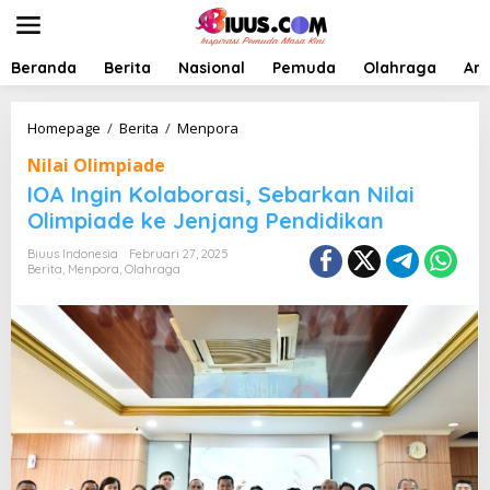
L
e
w
a
Beranda
Berita
Nasional
Pemuda
Olahraga
Art
t
i
k
I
Homepage
/
Berita
/
Menpora
e
O
Nilai Olimpiade
k
A
o
I
IOA Ingin Kolaborasi, Sebarkan Nilai
n
n
Olimpiade ke Jenjang Pendidikan
t
g
e
i
Biuus Indonesia
Februari 27, 2025
n
n
Berita
,
Menpora
,
Olahraga
K
o
l
a
b
o
r
a
s
i
,