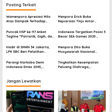
i
Posting Terkait
g
a
Wamenpora Apresiasi Milo
Menpora Erick Buka
s
Atas Dampak Terhadap
Kejuaraan Tinju Antar
Ekosistem Olahraga
Pelajar SMA dan SMP
i
Puncak HSP ke-97 Ankat
Indonesia Targetkan Posisi 3
p
Tagline “Patriotik, Gigih, dan
Besar SEA Games 2025
Empati
dengan 700 Atlet
o
Hadir di SMKN 34 Jakarta,
Menpora Dito Buka
s
LPK SBC Beri Pelatihan
Musyawarah Nasional
Public Speaking
(Munas) Badan Eksekutif
Mahasiswa Seluruh
Perangi Narkoba Demi
Tingkatkan Kesempatan
Indonesia
Indonesia Emas 2045,
Peluang Olahraga,
Kemenpora Gandeng BNN
Kemenpora MoU dengan
INASPRO dan KORMI
Jangan Lewatkan