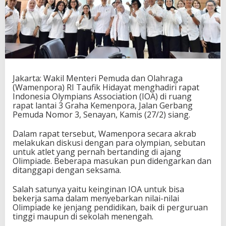
S
e
b
a
r
k
a
n
Jakarta: Wakil Menteri Pemuda dan Olahraga
N
(Wamenpora) RI Taufik Hidayat menghadiri rapat
i
Indonesia Olympians Association (IOA) di ruang
l
rapat lantai 3 Graha Kemenpora, Jalan Gerbang
a
Pemuda Nomor 3, Senayan, Kamis (27/2) siang.
i
O
l
Dalam rapat tersebut, Wamenpora secara akrab
i
melakukan diskusi dengan para olympian, sebutan
m
untuk atlet yang pernah bertanding di ajang
p
Olimpiade. Beberapa masukan pun didengarkan dan
i
ditanggapi dengan seksama.
a
d
Salah satunya yaitu keinginan IOA untuk bisa
e
bekerja sama dalam menyebarkan nilai-nilai
k
Olimpiade ke jenjang pendidikan, baik di perguruan
e
tinggi maupun di sekolah menengah.
J