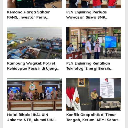
Kemana Harga Saham
PLN Enjiniring Perluas
RANS, Investor Perlu
Wawasan Siswa SMK
Cermati Fundamental dan
tentang Tantangan
Menghindari Spekulasi
Perubahan Iklim
Berlebihan
Kampung Wogikel: Potret
PLN Enjiniring Kenalkan
Kehidupan Pesisir di Ujung
Teknologi Energi Bersih
Selatan Papua yang
kepada Pelajar Jakarta
Bertahan di Tengah
Keterbatasan
Halal Bihalal IKAL UIN
Konflik Geopolitik di Timur
Jakarta NTB, Alumni UIN
Tengah, Ketum IARMI Sebut
Jakarta Adalah Aset
Alumni Menwa Harus Ambil