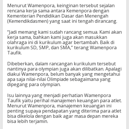
e
Menurut Wamenpora, keinginan tersebut sejalan
n
rencana kerja sama antara Kemenpora dengan
j
Kementerian Pendidikan Dasar dan Menengah
a
(Kemendikdasmen) yang saat ini tengah dirancang.
n
g
“Jadi memang kami sudah rancang semua. Kami akan
P
kerja sama, bahkan kami juga akan masukkan
e
olahraga ini di kurikulum agar bertambah. Baik di
n
kurikulum SD, SMP, dan SMA,” terang Wamenpora
d
Taufik.
i
d
Dibeberkan, dalam rancangan kurikulum tersebut
i
nantinya para olympian juga akan dilibatkan. Apalagi
k
diakui Wamenpora, belum banyak yang mengetahui
a
apa saja nilai-nilai Olimpiade sebagaimana yang
n
dipegang para olympian.
Isu lainnya yang menjadi perhatian Wamenpora
Taufik yaitu perihal manajemen keuangan para atlet.
Menurut Wamenpora, manajemen keuangan ini
penting supaya pendapatan yang diterima para atlet
bisa dikelola dengan baik agar masa depan mereka
bisa lebih terjamin.