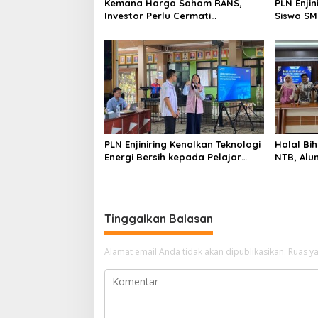
Kemana Harga Saham RANS,
PLN Enji
Investor Perlu Cermati
Siswa SMK tentang Tant
Fundamental dan Menghindari
Perubaha
Spekulasi Berlebihan
PLN Enjiniring Kenalkan Teknologi
Halal Bih
Energi Bersih kepada Pelajar
NTB, Alu
Jakarta
Aset Stra
Tinggalkan Balasan
Alamat email Anda tidak akan dipublikasikan.
Ruas ya