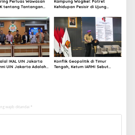
niring Perluas Wawasan
Kampung Wogikel: Potret
angan
Kehidupan Pesisir di Ujung
n Iklim
Selatan Papua yang Bertahan di
Tengah Keterbatasan
alal IKAL UIN Jakarta
Konflik Geopolitik di Timur
mni UIN Jakarta Adalah
Tengah, Ketum IARMI Sebut
tegis
Alumni Menwa Harus Ambil Peran
Strategis
ng wajib ditandai
*