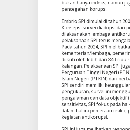
bukan hanya indeks, namun ju
pencegahan korupsi.
Embrio SPI dimulai di tahun 200
Konsepsi survei diadopsi dari
dilaksanakan lembaga antikorups
pelaksanaan SPI terus mengal
Pada tahun 2024, SPI melibatka
kementerian/lembaga, pemerin
diikuti oleh lebih dari 840 rib
kalangan. Pelaksanaan SPI jug
Perguruan Tinggi Negeri (PTN
Islam Negeri (PTKIN) dari berba
SPI sendiri memiliki keunggula
pengukuran, survei ini menggu
pengalaman dan data objektif (
sensitivitas, SPI fokus pada ha
dalam hal ini pemetaan risiko, p
kegiatan antikorupsi.
SPI ini juga melibatkan respond