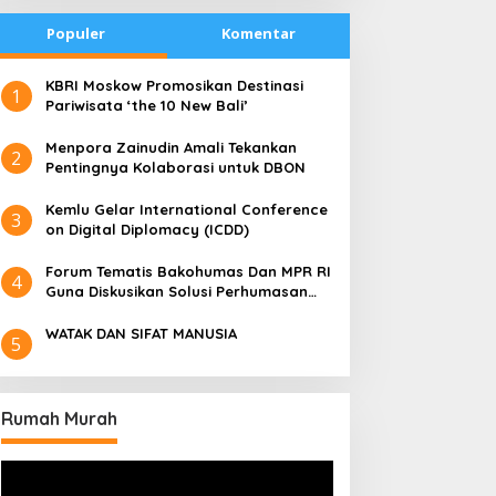
Populer
Komentar
​KBRI Moskow Promosikan Destinasi
1
Pariwisata ‘the 10 New Bali’
​Menpora Zainudin Amali Tekankan
2
Pentingnya Kolaborasi untuk DBON
​Kemlu Gelar International Conference
3
on Digital Diplomacy (ICDD)
Forum Tematis Bakohumas Dan MPR RI
4
Guna Diskusikan Solusi Perhumasan
Juga Tuk Perkuat Lembaga Masing –
Masing
WATAK DAN SIFAT MANUSIA
5
Rumah Murah
Pemutar
Video