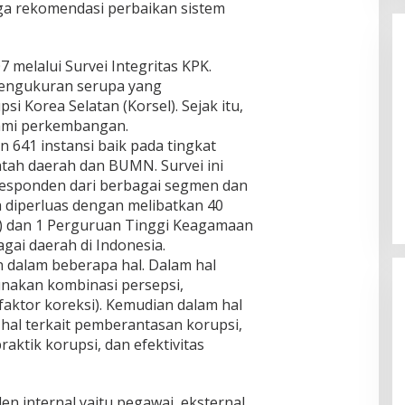
ga rekomendasi perbaikan sistem
7 melalui Survei Integritas KPK.
 pengukuran serupa yang
i Korea Selatan (Korsel). Sejak itu,
ami perkembangan.
n 641 instansi baik pada tingkat
Enam Pejabat Baru Resmi Dilantik
tah daerah dan BUMN. Survei ini
di Kejati Kepri oleh J. Devy
u responden dari berbagai segmen dan
Sudarso
Di Berita, Politik
|
November 3, 2025
a diperluas dengan melibatkan 40
) dan 1 Perguruan Tinggi Keagamaan
gai daerah di Indonesia.
n dalam beberapa hal. Dalam hal
nakan kombinasi persepsi,
faktor koreksi). Kemudian dalam hal
l-hal terkait pemberantasan korupsi,
raktik korupsi, dan efektivitas
en internal yaitu pegawai, eksternal