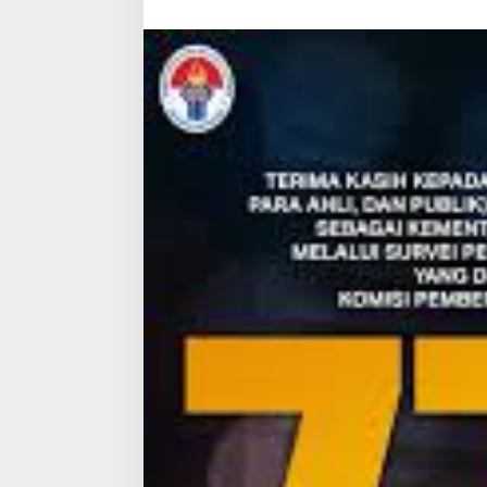
Nilai
77,4