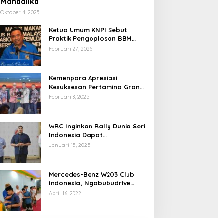
Mandalika
Oktober 4, 2025
Ketua Umum KNPI Sebut
Praktik Pengoplosan BBM
Cederai Kepercayaan
Februari 27, 2025
Masyarakat
Kemenpora Apresiasi
Kesuksesan Pertamina Grand
Prix of Indonesia 2024
Februari 8, 2025
WRC Inginkan Rally Dunia Seri
Indonesia Dapat
Terselenggara 2026
Januari 15, 2025
Mendatang
Mercedes-Benz W203 Club
Indonesia, Ngabubudrive
Ramadhan 2022
April 16, 2022