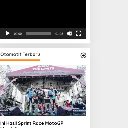
00:00
01:03
Otomotif Terbaru
Ini Hasil Sprint Race MotoGP