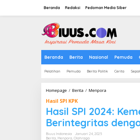
Lewati
ke
Beranda
Redaksi
Pedoman Media Siber
konten
tutup
Beranda
Berita
Nasional
Pemuda
Pelatihan
Pemuda
Berita Politik
Cerita
Sepa
Hasil
Homepage
/
Berita
/
Menpora
SPI
Hasil SPI KPK
2024:
Kemenpora
Hasil SPI 2024: Ke
RI
Masuk
Berintegritas denga
Kategori
Berintegritas
Biuus Indonesia
Januari 24, 2025
dengan
Berita
,
Menpora
,
Olahraga