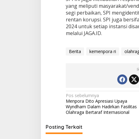
yang meliputi masyarakat/vendo
segi perbaikan, SPI mengidentif
rentan korupsi. SPI juga bersif
2024 untuk setiap instansi dis
melalui JAGA.ID.
Berita
kemenpora ri
olahra
I
Navigasi
Pos sebelumnya
Menpora Dito Apresiasi Upaya
pos
Wyndham Dalam Hadirkan Fasilitas
Olahraga Bertaraf Internasional
Posting Terkait