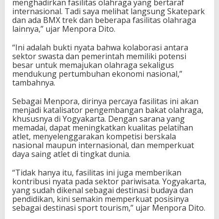
menghadirkan fasilitas olahraga yang bertaraf
a
internasional. Tadi saya melihat langsung Skatepark
k
dan ada BMX trek dan beberapa fasilitas olahraga
a
lainnya,” ujar Menpora Dito.
r
t
“Ini adalah bukti nyata bahwa kolaborasi antara
a
sektor swasta dan pemerintah memiliki potensi
,
besar untuk memajukan olahraga sekaligus
D
mendukung pertumbuhan ekonomi nasional,”
u
tambahnya.
k
u
Sebagai Menpora, dirinya percaya fasilitas ini akan
n
menjadi katalisator pengembangan bakat olahraga,
g
khususnya di Yogyakarta. Dengan sarana yang
S
memadai, dapat meningkatkan kualitas pelatihan
e
atlet, menyelenggarakan kompetisi berskala
k
nasional maupun internasional, dan memperkuat
t
daya saing atlet di tingkat dunia.
o
r
“Tidak hanya itu, fasilitas ini juga memberikan
E
kontribusi nyata pada sektor pariwisata. Yogyakarta,
k
yang sudah dikenal sebagai destinasi budaya dan
o
pendidikan, kini semakin memperkuat posisinya
n
sebagai destinasi sport tourism,” ujar Menpora Dito.
o
m