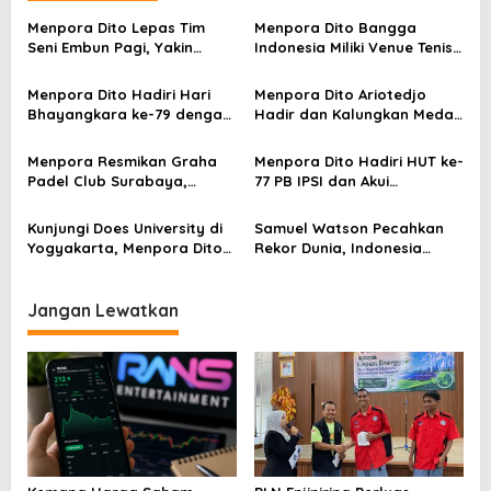
a
s
Menpora Dito Lepas Tim
Menpora Dito Bangga
Seni Embun Pagi, Yakin
Indonesia Miliki Venue Tenis
i
Budaya Indonesia Melaju Ke
Kelas Dunia di Bali
p
Global
Menpora Dito Hadiri Hari
Menpora Dito Ariotedjo
Bhayangkara ke-79 dengan
Hadir dan Kalungkan Medali
o
Kemeja Batik
di Hari Terakhir Kejuaraan
s
Anggar Asia 2025 di Bali
Menpora Resmikan Graha
Menpora Dito Hadiri HUT ke-
Padel Club Surabaya,
77 PB IPSI dan Akui
Fasilitas Olahraga Premium
Kepemimpinan Ketua Umum
untuk Generasi Muda
IPSI
Kunjungi Does University di
Samuel Watson Pecahkan
Yogyakarta, Menpora Dito
Rekor Dunia, Indonesia
Dukung Generasi Muda
Amankan Podium Speed
dalam Industri Kreatif
Jangan Lewatkan