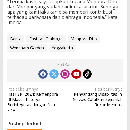
“Terima kasih saya ucapkan kepada Menpora Dito
dan Menpar yang sudah hadir di acara ini. Semoga
apa yang kami lakukan bisa memberi kontribusi
terhadap pariwisata dan olahraga Indonesia,” kata
Imelda.
Berita
Fasilitas Olahraga
Menpora Dito
Wyndham Garden
Yogyakarta
Ikuti Kami
N
Pos sebelumnya
Pos berikutnya
Hasil SPI 2024: Kemenpora
Penyandang Disabilitas Ini
a
RI Masuk Kategori
Sukses Catatkan Sejumlah
v
Berintegritas dengan Nilai
Rekor Mendaki
77,4
i
g
Posting Terkait