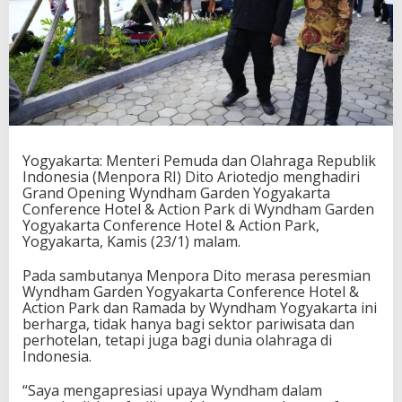
i
O
p
e
n
i
n
g
W
y
Yogyakarta: Menteri Pemuda dan Olahraga Republik
n
Indonesia (Menpora RI) Dito Ariotedjo menghadiri
d
Grand Opening Wyndham Garden Yogyakarta
h
Conference Hotel & Action Park di Wyndham Garden
a
Yogyakarta Conference Hotel & Action Park,
m
Yogyakarta, Kamis (23/1) malam.
G
a
Pada sambutanya Menpora Dito merasa peresmian
r
Wyndham Garden Yogyakarta Conference Hotel &
d
Action Park dan Ramada by Wyndham Yogyakarta ini
e
berharga, tidak hanya bagi sektor pariwisata dan
n
perhotelan, tetapi juga bagi dunia olahraga di
Y
Indonesia.
o
g
“Saya mengapresiasi upaya Wyndham dalam
y