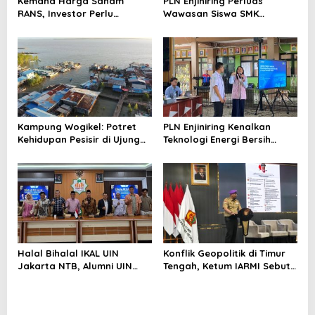
Kemana Harga Saham
PLN Enjiniring Perluas
RANS, Investor Perlu
Wawasan Siswa SMK
Cermati Fundamental dan
tentang Tantangan
Menghindari Spekulasi
Perubahan Iklim
Berlebihan
Kampung Wogikel: Potret
PLN Enjiniring Kenalkan
Kehidupan Pesisir di Ujung
Teknologi Energi Bersih
Selatan Papua yang
kepada Pelajar Jakarta
Bertahan di Tengah
Keterbatasan
Halal Bihalal IKAL UIN
Konflik Geopolitik di Timur
Jakarta NTB, Alumni UIN
Tengah, Ketum IARMI Sebut
Jakarta Adalah Aset
Alumni Menwa Harus Ambil
Strategis
Peran Strategis