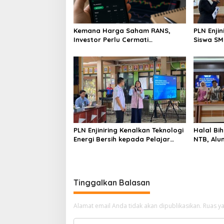
Kemana Harga Saham RANS,
PLN Enji
Investor Perlu Cermati
Siswa SMK tentang Tant
Fundamental dan Menghindari
Perubaha
Spekulasi Berlebihan
PLN Enjiniring Kenalkan Teknologi
Halal Bih
Energi Bersih kepada Pelajar
NTB, Alu
Jakarta
Aset Stra
Tinggalkan Balasan
Alamat email Anda tidak akan dipublikasikan.
Ruas ya