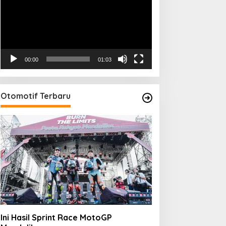
00:00
01:03
Otomotif Terbaru
Ini Hasil Sprint Race MotoGP