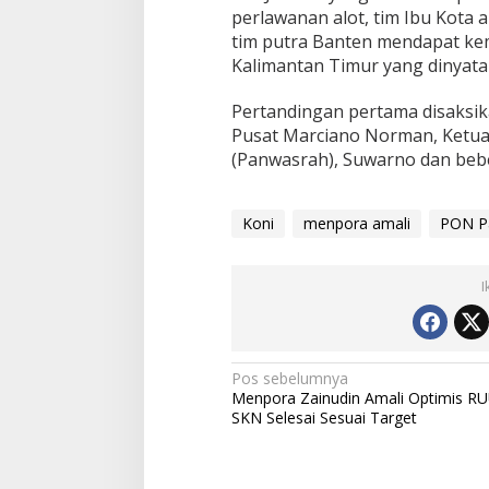
perlawanan alot, tim Ibu Kota 
tim putra Banten mendapat k
Kalimantan Timur yang dinyata
Pertandingan pertama disaksi
Pusat Marciano Norman, Ketua
(Panwasrah), Suwarno dan bebe
Koni
menpora amali
PON P
I
Navigasi
Pos sebelumnya
Menpora Zainudin Amali Optimis R
pos
SKN Selesai Sesuai Target