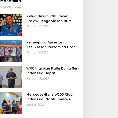
Mandalika
Oktober 4, 2025
Ketua Umum KNPI Sebut
Praktik Pengoplosan BBM
Cederai Kepercayaan
Februari 27, 2025
Masyarakat
Kemenpora Apresiasi
Kesuksesan Pertamina Grand
Prix of Indonesia 2024
Februari 8, 2025
WRC Inginkan Rally Dunia Seri
Indonesia Dapat
Terselenggara 2026
Januari 15, 2025
Mendatang
Mercedes-Benz W203 Club
Indonesia, Ngabubudrive
Ramadhan 2022
April 16, 2022