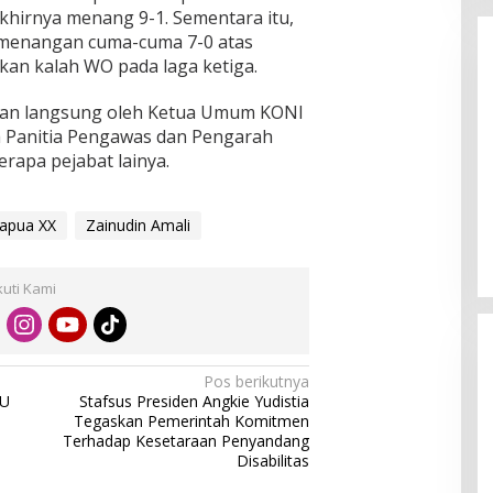
akhirnya menang 9-1. Sementara itu,
emenangan cuma-cuma 7-0 atas
kan kalah WO pada laga ketiga.
kan langsung oleh Ketua Umum KONI
 Panitia Pengawas dan Pengarah
rapa pejabat lainya.
Enam Pejabat Baru Resmi Dilantik
di Kejati Kepri oleh J. Devy
apua XX
Zainudin Amali
Sudarso
Di Berita, Politik
|
November 3, 2025
kuti Kami
Pos berikutnya
UU
Stafsus Presiden Angkie Yudistia
Tegaskan Pemerintah Komitmen
Terhadap Kesetaraan Penyandang
Disabilitas