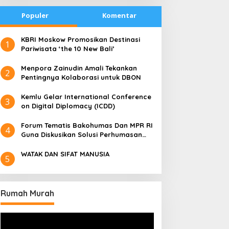
Populer
Komentar
​KBRI Moskow Promosikan Destinasi
1
Pariwisata ‘the 10 New Bali’
​Menpora Zainudin Amali Tekankan
2
Pentingnya Kolaborasi untuk DBON
​Kemlu Gelar International Conference
3
on Digital Diplomacy (ICDD)
Forum Tematis Bakohumas Dan MPR RI
4
Guna Diskusikan Solusi Perhumasan
Juga Tuk Perkuat Lembaga Masing –
Masing
WATAK DAN SIFAT MANUSIA
5
Rumah Murah
Pemutar
Video