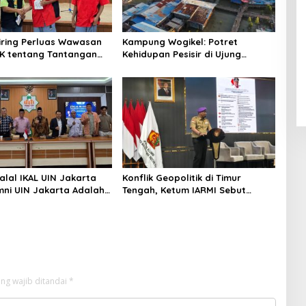
niring Perluas Wawasan
Kampung Wogikel: Potret
angan
Kehidupan Pesisir di Ujung
n Iklim
Selatan Papua yang Bertahan di
Tengah Keterbatasan
alal IKAL UIN Jakarta
Konflik Geopolitik di Timur
mni UIN Jakarta Adalah
Tengah, Ketum IARMI Sebut
tegis
Alumni Menwa Harus Ambil Peran
Strategis
ng wajib ditandai
*