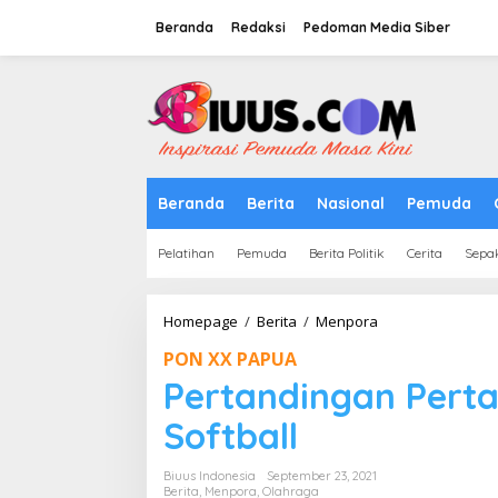
Lewati
ke
Beranda
Redaksi
Pedoman Media Siber
konten
tutup
Beranda
Berita
Nasional
Pemuda
Pelatihan
Pemuda
Berita Politik
Cerita
Sepa
Pertandingan
Homepage
/
Berita
/
Menpora
Pertama
PON XX PAPUA
PON
XX,
Pertandingan Pert
Dari
Cabor
Softball
Softball
Biuus Indonesia
September 23, 2021
Berita
,
Menpora
,
Olahraga