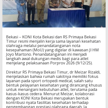
n
g
R
S
P
r
i
m
Bekasi – KONI Kota Bekasi dan RS Primaya Bekasi
a
Timur resmi menjalin kerja sama layanan kesehatan
y
olahraga melalui penandatanganan nota
a
kesepahaman (MoU) yang digelar di kawasan Jl HM
,
Joyo Martono. Penandatanganan ini menjadi
P
langkah awal dukungan medis bagi para atlet
e
menjelang pelaksanaan Porprov 2026 (9/12/25).
r
k
Direktur RS Primaya Bekasi Timur, dr Meizar Rizaldi,
u
menjelaskan bahwa rumah sakitnya memiliki fokus
a
layanan pada sport ortopedi medical, salah satu
t
bentuk pelayanan kesehatan yang dirancang khusus
L
untuk menangani kebutuhan atlet, terutama pada
a
kasus-kasus cedera. Menurut Meizar, kolaborasi
y
dengan KONI Kota Bekasi merupakan bentuk
a
kontribusi nyata fasilitas kesehatan terhadap
n
pengembangan prestasi olahraga daerah. Ia
a