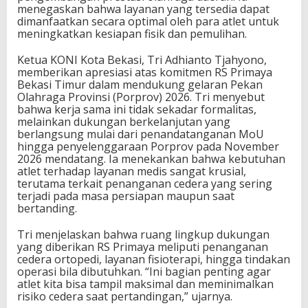
menegaskan bahwa layanan yang tersedia dapat
n
dimanfaatkan secara optimal oleh para atlet untuk
M
meningkatkan kesiapan fisik dan pemulihan.
e
d
i
Ketua KONI Kota Bekasi, Tri Adhianto Tjahyono,
s
memberikan apresiasi atas komitmen RS Primaya
J
Bekasi Timur dalam mendukung gelaran Pekan
e
Olahraga Provinsi (Porprov) 2026. Tri menyebut
l
bahwa kerja sama ini tidak sekadar formalitas,
a
melainkan dukungan berkelanjutan yang
n
berlangsung mulai dari penandatanganan MoU
g
hingga penyelenggaraan Porprov pada November
P
2026 mendatang. Ia menekankan bahwa kebutuhan
o
atlet terhadap layanan medis sangat krusial,
r
terutama terkait penanganan cedera yang sering
p
terjadi pada masa persiapan maupun saat
r
bertanding.
o
v
Tri menjelaskan bahwa ruang lingkup dukungan
2
yang diberikan RS Primaya meliputi penanganan
0
cedera ortopedi, layanan fisioterapi, hingga tindakan
2
operasi bila dibutuhkan. “Ini bagian penting agar
6
atlet kita bisa tampil maksimal dan meminimalkan
risiko cedera saat pertandingan,” ujarnya.