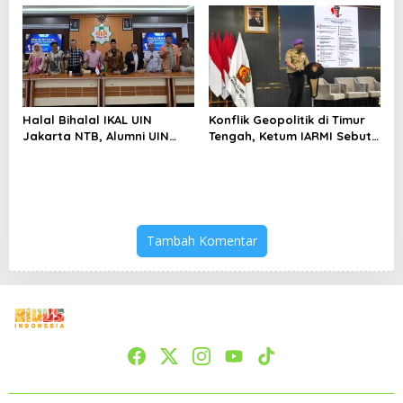
Bertahan di Tengah
Keterbatasan
Halal Bihalal IKAL UIN
Konflik Geopolitik di Timur
Jakarta NTB, Alumni UIN
Tengah, Ketum IARMI Sebut
Jakarta Adalah Aset
Alumni Menwa Harus Ambil
Strategis
Peran Strategis
Tambah Komentar