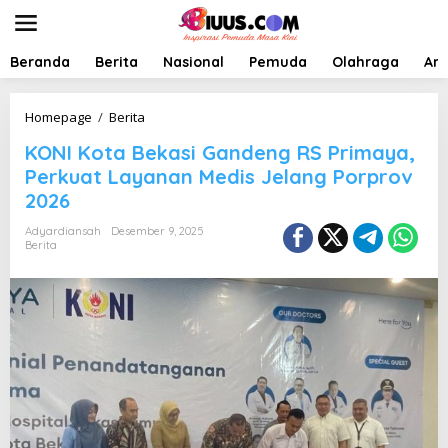
L
e
w
a
Beranda
Berita
Nasional
Pemuda
Olahraga
Art
t
i
k
K
Homepage
/
Berita
e
O
KONI Kota Bekasi Gandeng RS Primaya,
k
N
o
I
Perkuat Layanan Medis Jelang Porprov
n
K
2026
t
o
e
t
Adyardiansah
Desember 9, 2025
n
a
Berita
B
e
k
a
s
i
G
a
n
d
e