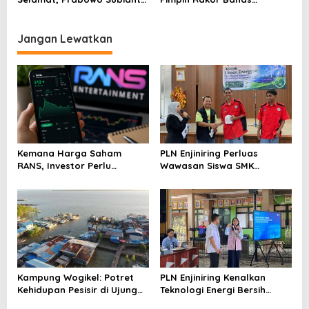
Resmi Dilantik Jadi Ketum
Kebijakan Karantina Atlet
PB IPSI 2021-2025
Jangan Lewatkan
Kemana Harga Saham
PLN Enjiniring Perluas
RANS, Investor Perlu
Wawasan Siswa SMK
Cermati Fundamental dan
tentang Tantangan
Menghindari Spekulasi
Perubahan Iklim
Berlebihan
Kampung Wogikel: Potret
PLN Enjiniring Kenalkan
Kehidupan Pesisir di Ujung
Teknologi Energi Bersih
Selatan Papua yang
kepada Pelajar Jakarta