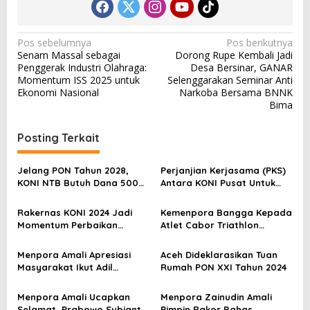
N
Pos sebelumnya
Pos berikutnya
Senam Massal sebagai
Dorong Rupe Kembali Jadi
a
Penggerak Industri Olahraga:
Desa Bersinar, GANAR
v
Momentum ISS 2025 untuk
Selenggarakan Seminar Anti
Ekonomi Nasional
Narkoba Bersama BNNK
i
Bima
g
a
Posting Terkait
s
Jelang PON Tahun 2028,
Perjanjian Kerjasama (PKS)
i
KONI NTB Butuh Dana 500M
Antara KONI Pusat Untuk
p
untuk Revitalisasi Venue
Dukung PON XXI Aceh-Sumut
Rakernas KONI 2024 Jadi
Kemenpora Bangga Kepada
o
Momentum Perbaikan
Atlet Cabor Triathlon
s
Penyempurnaan dan
Indonesia Sembahkan Lima
Revitalisasi Keolahragaan
Medali
Menpora Amali Apresiasi
Aceh Dideklarasikan Tuan
Masyarakat Ikut Adil
Rumah PON XXI Tahun 2024
Sukseskan Olahraga
Nasional
Menpora Amali Ucapkan
Menpora Zainudin Amali
Selamat, Prabowo Subianto
Pimpin Rakor Bahas