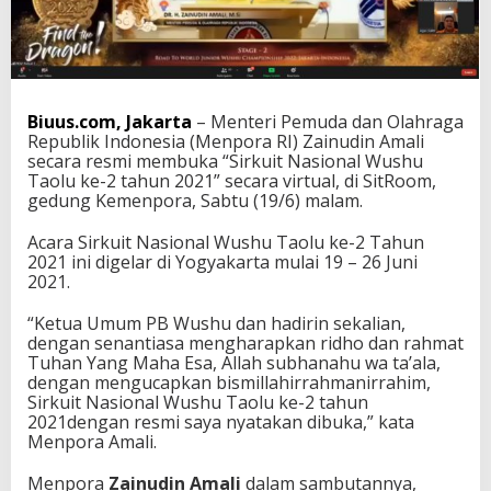
i
R
e
s
m
i
Biuus.com, Jakarta
– Menteri Pemuda dan Olahraga
B
Republik Indonesia (Menpora RI) Zainudin Amali
u
secara resmi membuka “Sirkuit Nasional Wushu
k
Taolu ke-2 tahun 2021” secara virtual, di SitRoom,
a
gedung Kemenpora, Sabtu (19/6) malam.
S
i
Acara Sirkuit Nasional Wushu Taolu ke-2 Tahun
r
2021 ini digelar di Yogyakarta mulai 19 – 26 Juni
k
2021.
u
i
“Ketua Umum PB Wushu dan hadirin sekalian,
t
dengan senantiasa mengharapkan ridho dan rahmat
N
Tuhan Yang Maha Esa, Allah subhanahu wa ta’ala,
a
dengan mengucapkan bismillahirrahmanirrahim,
s
Sirkuit Nasional Wushu Taolu ke-2 tahun
i
2021dengan resmi saya nyatakan dibuka,” kata
o
Menpora Amali.
n
a
Menpora
Zainudin Amali
dalam sambutannya,
l