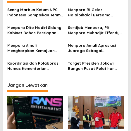
g
a
Senny Marbun Ketum NPC
Menpora RI Gelar
s
Indonesia Sampaikan Terima
Halalbihalal Bersama
kasih Kepada Menpora Dito
Keluarga Besar Kemenpora
i
Atas Dukungan Penuhnya
Menpora Dito Hadiri Sidang
Sertijab Menpora, Plt
p
Kabinet Bahas Persiapan
Menpora Muhadjir Effendy
Ramadhan & Idulfitri 1445 H
Pastikan Proses Transisi
o
Berjalan dengan Baik
Menpora Amali
Menpora Amali Apresiasi
s
Mengharpkan Kemajuan
Juaraga Sebagai
Kemenpora RI Berlanjut
Pemegang Lisensi
merchandise resmi Piala
Koordinasi dan Kolaborasi
Target Presiden Jokowi
Dunia U-20
Humas Kementerian
Bangun Pusat Pelatihan
Lembaga Jadi Kunci Penting
Sepak Bola di IKN
Keketuaan Indonesia di
ASEAN 2023
Jangan Lewatkan