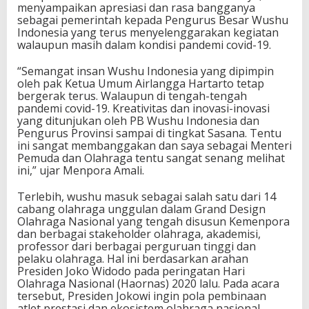
menyampaikan apresiasi dan rasa bangganya
W
sebagai pemerintah kepada Pengurus Besar Wushu
u
Indonesia yang terus menyelenggarakan kegiatan
s
walaupun masih dalam kondisi pandemi covid-19.
h
u
“Semangat insan Wushu Indonesia yang dipimpin
T
oleh pak Ketua Umum Airlangga Hartarto tetap
a
bergerak terus. Walaupun di tengah-tengah
o
pandemi covid-19. Kreativitas dan inovasi-inovasi
l
yang ditunjukan oleh PB Wushu Indonesia dan
u
Pengurus Provinsi sampai di tingkat Sasana. Tentu
ini sangat membanggakan dan saya sebagai Menteri
Pemuda dan Olahraga tentu sangat senang melihat
ini,” ujar Menpora Amali.
Terlebih, wushu masuk sebagai salah satu dari 14
cabang olahraga unggulan dalam Grand Design
Olahraga Nasional yang tengah disusun Kemenpora
dan berbagai stakeholder olahraga, akademisi,
professor dari berbagai perguruan tinggi dan
pelaku olahraga. Hal ini berdasarkan arahan
Presiden Joko Widodo pada peringatan Hari
Olahraga Nasional (Haornas) 2020 lalu. Pada acara
tersebut, Presiden Jokowi ingin pola pembinaan
atlet prestasi dan ekosistem olahraga nasional