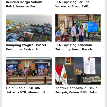
Kemana Harga Saham
PLN Enjiniring Perluas
RANS, Investor Perlu
Wawasan Siswa SMK
Cermati Fundamental dan
tentang Tantangan
Menghindari Spekulasi
Perubahan Iklim
Berlebihan
Kampung Wogikel: Potret
PLN Enjiniring Kenalkan
Kehidupan Pesisir di Ujung
Teknologi Energi Bersih
Selatan Papua yang
kepada Pelajar Jakarta
Bertahan di Tengah
Keterbatasan
Halal Bihalal IKAL UIN
Konflik Geopolitik di Timur
Jakarta NTB, Alumni UIN
Tengah, Ketum IARMI Sebut
Jakarta Adalah Aset
Alumni Menwa Harus Ambil
Strategis
Peran Strategis