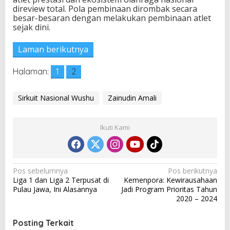
direview total. Pola pembinaan dirombak secara
besar-besaran dengan melakukan pembinaan atlet
sejak dini.
Laman berikutnya
Halaman:
1
2
Sirkuit Nasional Wushu
Zainudin Amali
Ikuti Kami
N
Pos sebelumnya
Pos berikutnya
Liga 1 dan Liga 2 Terpusat di
Kemenpora: Kewirausahaan
a
Pulau Jawa, Ini Alasannya
Jadi Program Prioritas Tahun
v
2020 – 2024
i
Posting Terkait