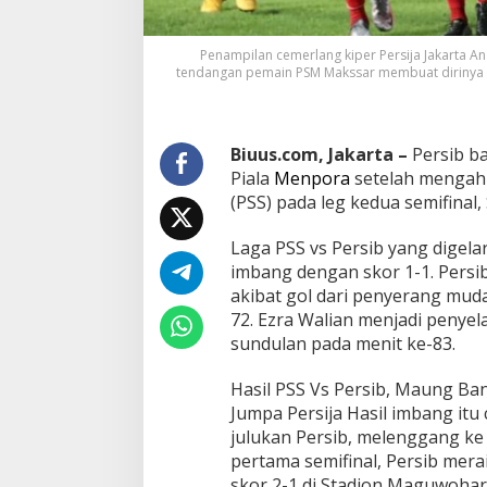
Penampilan cemerlang kiper Persija Jakarta A
tendangan pemain PSM Makssar membuat dirinya l
Biuus.com, Jakarta –
Persib b
Piala
Menpora
setelah mengahi
(PSS) pada leg kedua semifinal, 
Laga PSS vs Persib yang digelar
imbang dengan skor 1-1. Persib
akibat gol dari penyerang muda
72. Ezra Walian menjadi penyel
sundulan pada menit ke-83.
Hasil PSS Vs Persib, Maung 
Jumpa Persija Hasil imbang i
julukan Persib, melenggang ke 
pertama semifinal, Persib mer
skor 2-1 di Stadion Maguwohar