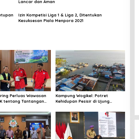
Lancar dan Aman
utupan
Izin Kompetisi Liga 1 & Liga 2, Ditentukan
Kesuksesan Piala Menpora 2021
niring Perluas Wawasan
Kampung Wogikel: Potret
angan
Kehidupan Pesisir di Ujung
n Iklim
Selatan Papua yang Bertahan di
Tengah Keterbatasan