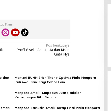
kuti Kami
Enam Pejabat Baru Resmi Dilantik
Pos berikutnya
di Kejati Kepri oleh J. Devy
ik
Profil Gisella Anastasia dan Kisah
Sudarso
Di Berita, Politik
|
November 3, 2025
Cinta Nya
ib dan
Menteri BUMN Erick Thohir Optimis Piala Menpora
jadi Awal Baik Bagi Cabor Lain
Menpora Amali : Siapapun Juara adalah
Kemenangan Kita Semua
Sleman
Menpora Zainudin Amali Harap Final Piala Menpora