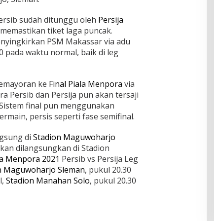
 Persib sudah ditunggu oleh
Persija
memastikan tiket laga puncak.
enyingkirkan PSM Makassar via adu
0 pada waktu normal, baik di leg
 Kemayoran ke
Final Piala Menpora
via
ra Persib dan Persija pun akan tersaji
. Sistem final pun menggunakan
bermain, persis seperti fase semifinal.
ngsung di
Stadion Maguwoharjo
akan dilangsungkan di Stadion
ala Menpora 2021
Persib vs Persija Leg
n Maguwoharjo Sleman
, pukul 20.30
l,
Stadion Manahan Solo
, pukul 20.30