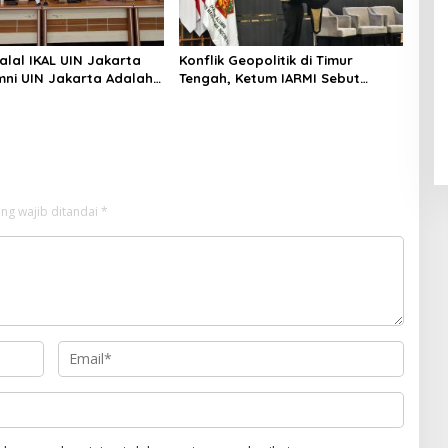
alal IKAL UIN Jakarta
Konflik Geopolitik di Timur
mni UIN Jakarta Adalah
Tengah, Ketum IARMI Sebut
tegis
Alumni Menwa Harus Ambil Peran
Strategis
ng wajib ditandai
*