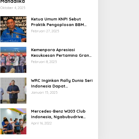
Mandalika
Oktober 4, 2025
Ketua Umum KNPI Sebut
Praktik Pengoplosan BBM
Cederai Kepercayaan
Februari 27, 2025
Masyarakat
Kemenpora Apresiasi
Kesuksesan Pertamina Grand
Prix of Indonesia 2024
Februari 8, 2025
WRC Inginkan Rally Dunia Seri
Indonesia Dapat
Terselenggara 2026
Januari 15, 2025
Mendatang
Mercedes-Benz W203 Club
Indonesia, Ngabubudrive
Ramadhan 2022
April 16, 2022