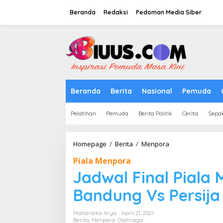
Lewati
ke
Beranda
Redaksi
Pedoman Media Siber
konten
tutup
Beranda
Berita
Nasional
Pemuda
Pelatihan
Pemuda
Berita Politik
Cerita
Sepa
Jadwal
Homepage
/
Berita
/
Menpora
Final
Piala Menpora
Piala
Menpora
Jadwal Final Piala 
2021,
Persib
Bandung Vs Persija
Bandung
Vs
Mahardika Arya
April 21, 2021
Persija
Berita
,
Menpora
,
Olahraga