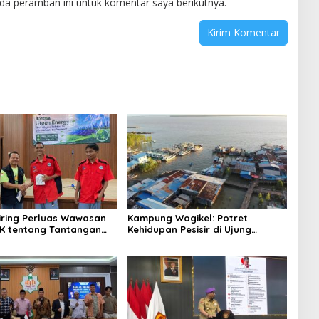
da peramban ini untuk komentar saya berikutnya.
niring Perluas Wawasan
Kampung Wogikel: Potret
angan
Kehidupan Pesisir di Ujung
n Iklim
Selatan Papua yang Bertahan di
Tengah Keterbatasan