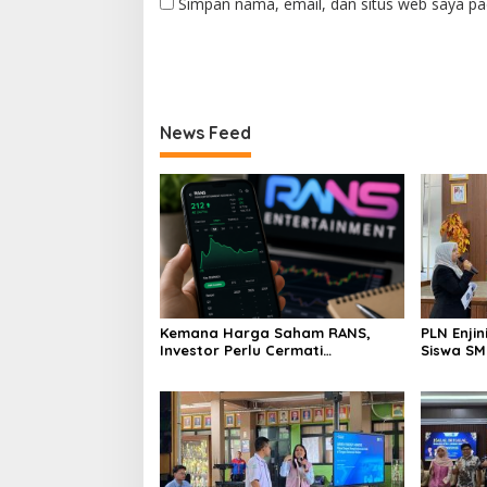
Simpan nama, email, dan situs web saya pa
News Feed
Kemana Harga Saham RANS,
PLN Enji
Investor Perlu Cermati
Siswa SMK tentang Tant
Fundamental dan Menghindari
Perubaha
Spekulasi Berlebihan