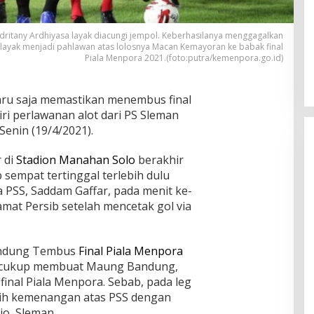
ndritany Ardhiyasa layak diacungi jempol. Keberhasilanya menggagalkan
ayak menjadi pahlawan atas lolosnya Macan Kemayoran ke babak final
Piala Menpora 2021.(foto:putra/kemenpora.go.id)
aru saja memastikan menembus final
ri perlawanan alot dari PS Sleman
Senin (19/4/2021).
 di
Stadion Manahan Solo
berakhir
 sempat tertinggal terlebih dulu
 PSS, Saddam Gaffar, pada menit ke-
amat Persib setelah mencetak gol via
Bandung Tembus
Final Piala Menpora
tu cukup membuat Maung Bandung,
final Piala Menpora. Sebab, pada leg
aih kemenangan atas PSS dengan
jo, Sleman.