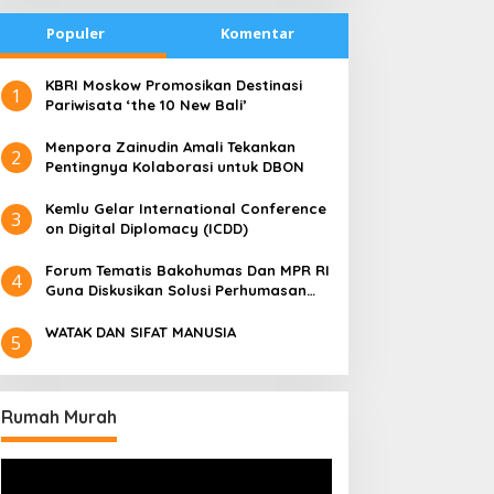
Populer
Komentar
​KBRI Moskow Promosikan Destinasi
1
Pariwisata ‘the 10 New Bali’
​Menpora Zainudin Amali Tekankan
2
Pentingnya Kolaborasi untuk DBON
​Kemlu Gelar International Conference
3
on Digital Diplomacy (ICDD)
Forum Tematis Bakohumas Dan MPR RI
4
Guna Diskusikan Solusi Perhumasan
Juga Tuk Perkuat Lembaga Masing –
Masing
WATAK DAN SIFAT MANUSIA
5
Rumah Murah
Pemutar
Video