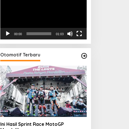
00:00
01:03
Otomotif Terbaru
Ini Hasil Sprint Race MotoGP