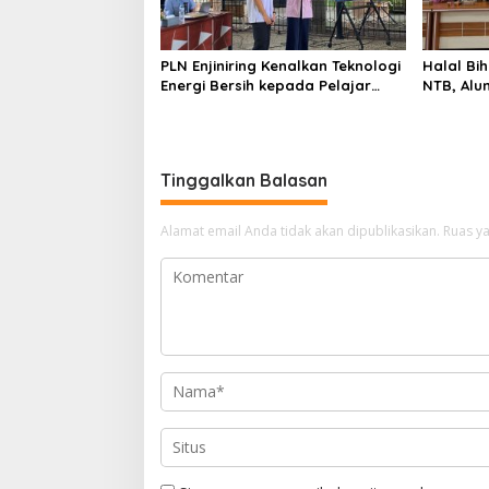
PLN Enjiniring Kenalkan Teknologi
Halal Bih
Energi Bersih kepada Pelajar
NTB, Alu
Jakarta
Aset Stra
Tinggalkan Balasan
Alamat email Anda tidak akan dipublikasikan.
Ruas ya