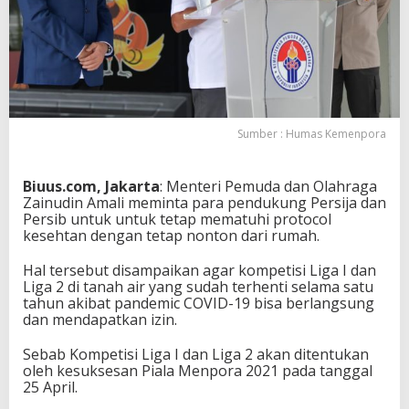
L
i
g
a
2
,
D
i
Sumber : Humas Kemenpora
t
e
n
Biuus.com, Jakarta
: Menteri Pemuda dan Olahraga
t
Zainudin Amali meminta para pendukung Persija dan
u
Persib untuk untuk tetap mematuhi protocol
k
kesehtan dengan tetap nonton dari rumah.
a
n
Hal tersebut disampaikan agar kompetisi Liga I dan
K
Liga 2 di tanah air yang sudah terhenti selama satu
e
tahun akibat pandemic COVID-19 bisa berlangsung
s
dan mendapatkan izin.
u
k
Sebab Kompetisi Liga I dan Liga 2 akan ditentukan
s
oleh kesuksesan Piala Menpora 2021 pada tanggal
e
25 April.
s
a