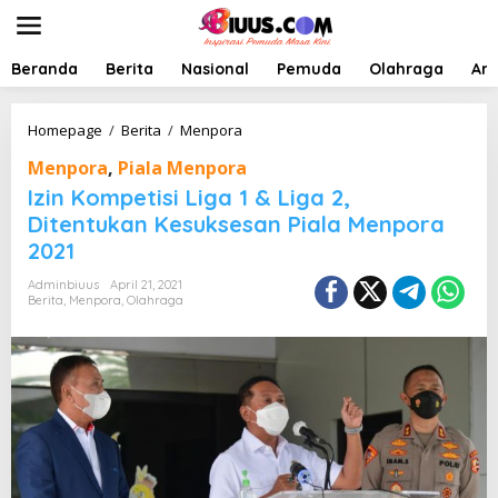
L
e
w
a
Beranda
Berita
Nasional
Pemuda
Olahraga
Art
t
i
k
I
Homepage
/
Berita
/
Menpora
e
z
Menpora
,
Piala Menpora
k
i
o
n
Izin Kompetisi Liga 1 & Liga 2,
n
K
Ditentukan Kesuksesan Piala Menpora
t
o
2021
e
m
n
p
Adminbiuus
April 21, 2021
e
Berita
,
Menpora
,
Olahraga
t
i
s
i
L
i
g
a
1
&