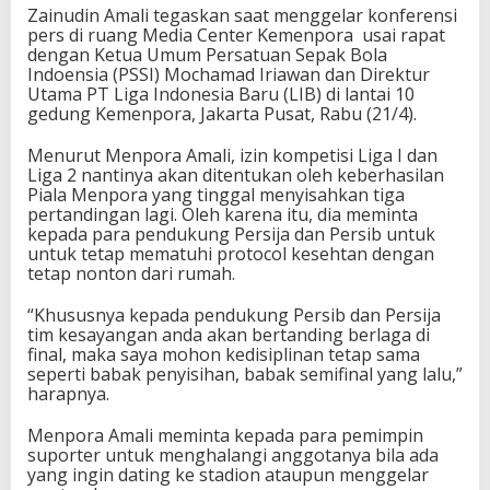
n
Zainudin Amali tegaskan saat menggelar konferensi
P
pers di ruang Media Center Kemenpora usai rapat
i
dengan Ketua Umum Persatuan Sepak Bola
a
Indoensia (PSSI) Mochamad Iriawan dan Direktur
l
Utama PT Liga Indonesia Baru (LIB) di lantai 10
a
gedung Kemenpora, Jakarta Pusat, Rabu (21/4).
M
e
Menurut Menpora Amali, izin kompetisi Liga I dan
n
Liga 2 nantinya akan ditentukan oleh keberhasilan
p
Piala Menpora yang tinggal menyisahkan tiga
o
pertandingan lagi. Oleh karena itu, dia meminta
r
kepada para pendukung Persija dan Persib untuk
a
untuk tetap mematuhi protocol kesehtan dengan
2
tetap nonton dari rumah.
0
2
“Khususnya kepada pendukung Persib dan Persija
1
tim kesayangan anda akan bertanding berlaga di
final, maka saya mohon kedisiplinan tetap sama
seperti babak penyisihan, babak semifinal yang lalu,”
harapnya.
Menpora Amali meminta kepada para pemimpin
suporter untuk menghalangi anggotanya bila ada
yang ingin dating ke stadion ataupun menggelar