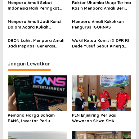
p
SEA Games 2021
Menpora Amali Sebut
Rektor Uhamka Ucap Terima
Indonesia Raih Peringkat
Kasih Menpora Amali Beri
o
Tiga SEA Games
Wawasan Baru ke Uhamka
s
Menpora Amali Jadi Kunci
Menpora Amali Kukuhkan
Dalam Acara Kuliah
Pengurus IGORNAS
Universitas Muhammadiyah
DBON Lahir: Menpora Amali
Wakil Ketua Komisi X DPR RI
Jadi Inspirasi Generasi
Dede Yusuf Sebut Kinerja
Muda Indonesia
Kemenpora Patut Dicontoh
Jangan Lewatkan
Kemana Harga Saham
PLN Enjiniring Perluas
RANS, Investor Perlu
Wawasan Siswa SMK
Cermati Fundamental dan
tentang Tantangan
Menghindari Spekulasi
Perubahan Iklim
Berlebihan