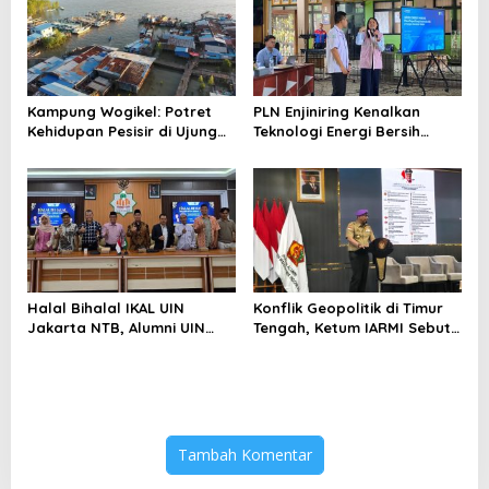
Kampung Wogikel: Potret
PLN Enjiniring Kenalkan
Kehidupan Pesisir di Ujung
Teknologi Energi Bersih
Selatan Papua yang
kepada Pelajar Jakarta
Bertahan di Tengah
Keterbatasan
Halal Bihalal IKAL UIN
Konflik Geopolitik di Timur
Jakarta NTB, Alumni UIN
Tengah, Ketum IARMI Sebut
Jakarta Adalah Aset
Alumni Menwa Harus Ambil
Strategis
Peran Strategis
Tambah Komentar