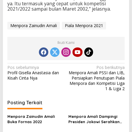
ya. Itu termasuk yang cepat untuk kompetisi
2021/2022 sampai bulan Maret 2002,” jelasnya.
Menpora Zainudin Amali
Piala Menpora 2021
Ikuti Kami
N
Pos sebelumnya
Pos berikutnya
Profil Gisella Anastasia dan
Menpora Amali PSSI dan LIB,
a
Kisah Cinta Nya
Persiapkan Penutupan Piala
v
Menpora dan Kompetisi Liga
1 & Liga 2
i
g
Posting Terkait
a
s
Menpora Zainudin Amali
Menpora Amali Dampingi
Buka Fornas 2022
Presiden Jokowi Serahkan
i
Bonus Atlet Peraih Medali