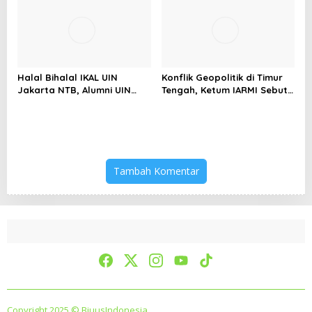
Keterbatasan
Halal Bihalal IKAL UIN
Konflik Geopolitik di Timur
Jakarta NTB, Alumni UIN
Tengah, Ketum IARMI Sebut
Jakarta Adalah Aset
Alumni Menwa Harus Ambil
Strategis
Peran Strategis
Tambah Komentar
Copyright 2025 © BiuusIndonesia