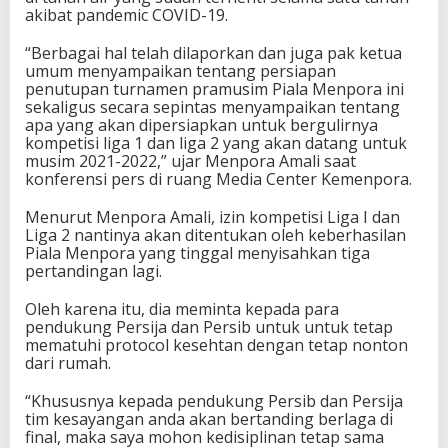
a
akibat pandemic COVID-19.
l
a
“Berbagai hal telah dilaporkan dan juga pak ketua
M
umum menyampaikan tentang persiapan
e
penutupan turnamen pramusim Piala Menpora ini
n
sekaligus secara sepintas menyampaikan tentang
p
apa yang akan dipersiapkan untuk bergulirnya
o
kompetisi liga 1 dan liga 2 yang akan datang untuk
r
musim 2021-2022,” ujar Menpora Amali saat
a
konferensi pers di ruang Media Center Kemenpora.
d
a
Menurut Menpora Amali, izin kompetisi Liga I dan
n
Liga 2 nantinya akan ditentukan oleh keberhasilan
K
Piala Menpora yang tinggal menyisahkan tiga
o
pertandingan lagi.
m
p
Oleh karena itu, dia meminta kepada para
e
pendukung Persija dan Persib untuk untuk tetap
t
mematuhi protocol kesehtan dengan tetap nonton
i
dari rumah.
s
i
“Khususnya kepada pendukung Persib dan Persija
L
tim kesayangan anda akan bertanding berlaga di
i
final, maka saya mohon kedisiplinan tetap sama
g