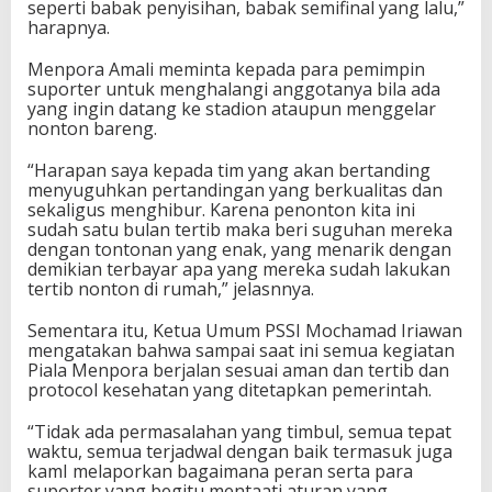
seperti babak penyisihan, babak semifinal yang lalu,”
a
harapnya.
1
&
Menpora Amali meminta kepada para pemimpin
L
suporter untuk menghalangi anggotanya bila ada
i
yang ingin datang ke stadion ataupun menggelar
g
nonton bareng.
a
2
“Harapan saya kepada tim yang akan bertanding
menyuguhkan pertandingan yang berkualitas dan
sekaligus menghibur. Karena penonton kita ini
sudah satu bulan tertib maka beri suguhan mereka
dengan tontonan yang enak, yang menarik dengan
demikian terbayar apa yang mereka sudah lakukan
tertib nonton di rumah,” jelasnnya.
Sementara itu, Ketua Umum PSSI Mochamad Iriawan
mengatakan bahwa sampai saat ini semua kegiatan
Piala Menpora berjalan sesuai aman dan tertib dan
protocol kesehatan yang ditetapkan pemerintah.
“Tidak ada permasalahan yang timbul, semua tepat
waktu, semua terjadwal dengan baik termasuk juga
kamI melaporkan bagaimana peran serta para
suporter yang begitu mentaati aturan yang