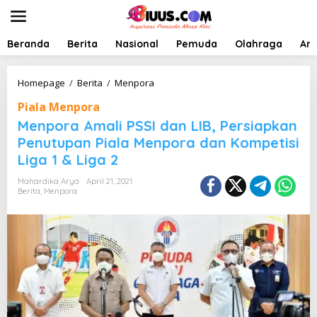
L
e
w
a
Beranda
Berita
Nasional
Pemuda
Olahraga
Art
t
i
k
M
Homepage
/
Berita
/
Menpora
e
e
Piala Menpora
k
n
o
p
Menpora Amali PSSI dan LIB, Persiapkan
n
o
Penutupan Piala Menpora dan Kompetisi
t
r
Liga 1 & Liga 2
e
a
n
A
Mahardika Arya
April 21, 2021
m
Berita
,
Menpora
a
l
i
P
S
S
I
d
a
n