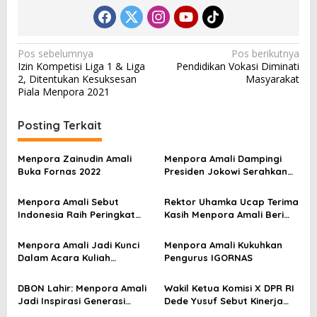
N
Pos sebelumnya
Pos berikutnya
Izin Kompetisi Liga 1 & Liga
Pendidikan Vokasi Diminati
a
2, Ditentukan Kesuksesan
Masyarakat
v
Piala Menpora 2021
i
Posting Terkait
g
a
Menpora Zainudin Amali
Menpora Amali Dampingi
s
Buka Fornas 2022
Presiden Jokowi Serahkan
Bonus Atlet Peraih Medali
i
SEA Games 2021
Menpora Amali Sebut
Rektor Uhamka Ucap Terima
p
Indonesia Raih Peringkat
Kasih Menpora Amali Beri
Tiga SEA Games
Wawasan Baru ke Uhamka
o
Menpora Amali Jadi Kunci
Menpora Amali Kukuhkan
s
Dalam Acara Kuliah
Pengurus IGORNAS
Universitas Muhammadiyah
DBON Lahir: Menpora Amali
Wakil Ketua Komisi X DPR RI
Jadi Inspirasi Generasi
Dede Yusuf Sebut Kinerja
Muda Indonesia
Kemenpora Patut Dicontoh