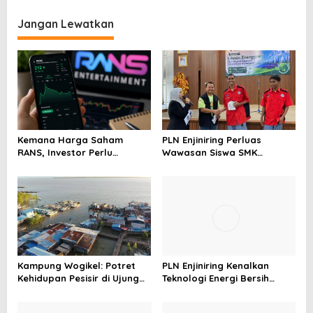
Jangan Lewatkan
Kemana Harga Saham
PLN Enjiniring Perluas
RANS, Investor Perlu
Wawasan Siswa SMK
Cermati Fundamental dan
tentang Tantangan
Menghindari Spekulasi
Perubahan Iklim
Berlebihan
Kampung Wogikel: Potret
PLN Enjiniring Kenalkan
Kehidupan Pesisir di Ujung
Teknologi Energi Bersih
Selatan Papua yang
kepada Pelajar Jakarta
Bertahan di Tengah