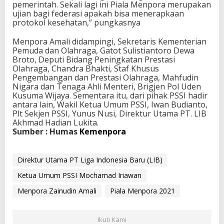
pemerintah. Sekali lagi ini Piala Menpora merupakan
ujian bagi federasi apakah bisa menerapkaan
protokol kesehatan,” pungkasnya
Menpora Amali didampingi, Sekretaris Kementerian
Pemuda dan Olahraga, Gatot Sulistiantoro Dewa
Broto, Deputi Bidang Peningkatan Prestasi
Olahraga, Chandra Bhakti, Staf Khusus
Pengembangan dan Prestasi Olahraga, Mahfudin
Nigara dan Tenaga Ahli Menteri, Brigjen Pol Uden
Kusuma Wijaya. Sementara itu, dari pihak PSSI hadir
antara lain, Wakil Ketua Umum PSSI, Iwan Budianto,
Plt Sekjen PSSI, Yunus Nusi, Direktur Utama PT. LIB
Akhmad Hadian Lukita.
Sumber : Humas
Kemenpora
Direktur Utama PT Liga Indonesia Baru (LIB)
Ketua Umum PSSI Mochamad Iriawan
Menpora Zainudin Amali
Piala Menpora 2021
Ikuti Kami