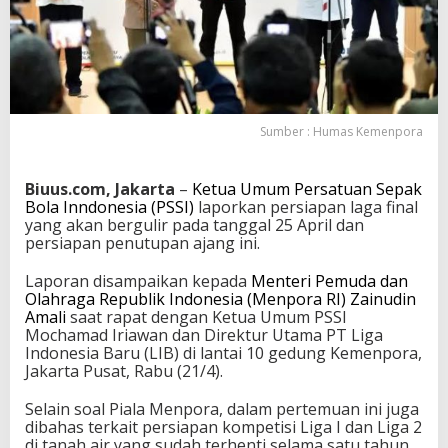
L
I
B
,
P
e
r
Sumber : Humas Kemenpora
s
i
a
Biuus.com, Jakarta
–
Ketua Umum Persatuan Sepak
p
Bola Inndonesia (PSSI)
laporkan persiapan laga final
k
yang akan bergulir pada tanggal 25 April dan
a
persiapan penutupan ajang ini.
n
P
Laporan disampaikan kepada
Menteri Pemuda dan
e
Olahraga Republik Indonesia (Menpora RI)
Zainudin
n
Amali
saat rapat dengan Ketua Umum PSSI
u
Mochamad Iriawan dan Direktur Utama PT Liga
t
Indonesia Baru (LIB) di lantai 10 gedung Kemenpora,
u
Jakarta Pusat, Rabu (21/4).
p
a
n
Selain soal Piala Menpora, dalam pertemuan ini juga
P
dibahas terkait persiapan kompetisi Liga I dan Liga 2
i
di tanah air yang sudah terhenti selama satu tahun