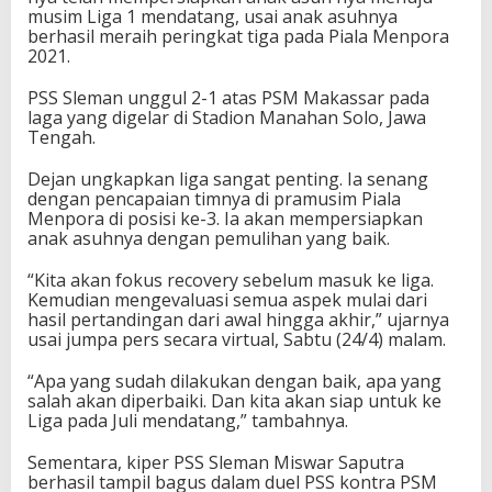
n
musim Liga 1 mendatang, usai anak asuhnya
u
berhasil meraih peringkat tiga pada Piala Menpora
j
2021.
u
P
PSS Sleman unggul 2-1 atas PSM Makassar pada
e
laga yang digelar di Stadion Manahan Solo, Jawa
r
Tengah.
s
i
Dejan ungkapkan liga sangat penting. Ia senang
a
dengan pencapaian timnya di pramusim Piala
p
Menpora di posisi ke-3. Ia akan mempersiapkan
a
anak asuhnya dengan pemulihan yang baik.
n
L
“Kita akan fokus recovery sebelum masuk ke liga.
i
Kemudian mengevaluasi semua aspek mulai dari
g
hasil pertandingan dari awal hingga akhir,” ujarnya
a
usai jumpa pers secara virtual, Sabtu (24/4) malam.
1
d
“Apa yang sudah dilakukan dengan baik, apa yang
a
salah akan diperbaiki. Dan kita akan siap untuk ke
n
Liga pada Juli mendatang,” tambahnya.
L
i
Sementara, kiper PSS Sleman Miswar Saputra
g
berhasil tampil bagus dalam duel PSS kontra PSM
a