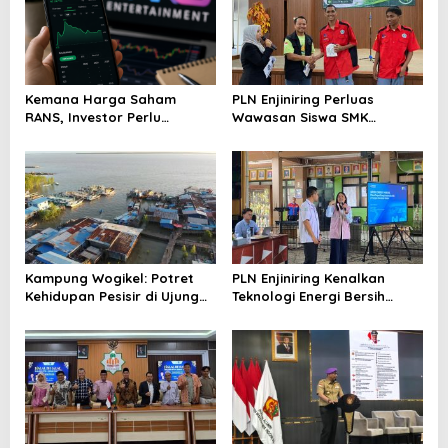
Kemana Harga Saham
PLN Enjiniring Perluas
RANS, Investor Perlu
Wawasan Siswa SMK
Cermati Fundamental dan
tentang Tantangan
Menghindari Spekulasi
Perubahan Iklim
Berlebihan
Kampung Wogikel: Potret
PLN Enjiniring Kenalkan
Kehidupan Pesisir di Ujung
Teknologi Energi Bersih
Selatan Papua yang
kepada Pelajar Jakarta
Bertahan di Tengah
Keterbatasan