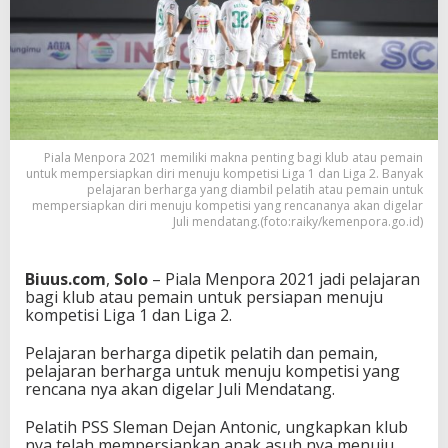
l
a
M
e
n
p
o
r
a
Piala Menpora 2021 memiliki makna penting bagi klub atau pemain
2
untuk mempersiapkan diri menuju kompetisi Liga 1 dan Liga 2. Banyak
0
pelajaran berharga yang diambil pelatih atau pemain untuk
mempersiapkan diri menuju kompetisi yang rencananya akan digelar
2
Juli mendatang.(foto:raiky/kemenpora.go.id)
1
,
P
Biuus.com
,
Solo
– Piala Menpora 2021 jadi pelajaran
S
bagi klub atau pemain untuk persiapan menuju
S
kompetisi Liga 1 dan Liga 2.
S
l
Pelajaran berharga dipetik pelatih dan pemain,
e
pelajaran berharga untuk menuju kompetisi yang
m
rencana nya akan digelar Juli Mendatang.
a
n
M
Pelatih PSS Sleman Dejan Antonic, ungkapkan klub
e
nya telah mempersiapkan anak asuh nya menuju