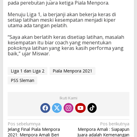
pada perebutan juara ketiga Piala Menpora.
2
Menuju Liga 1, ia berjanji akan bekerja keras di
setiap latihan meski kesempatan menjadi kiper
utama ada tangan pelatih.
“Saya akan berlatih keras disetiap latihan, masalah
kesempatan itu biar coach yang menentukan
pokoknya latihan yang keras kasih performa yang
baik,” ujar Miswar.
Liga 1 dan Liga 2
Piala Menpora 2021
PSS Sleman
Ikuti Kami
N
Pos sebelumnya
Pos berikutnya
Jelang Final Piala Menpora
Menpora Amali : Siapapun
a
2021: Menpora Amali Beri
Juara adalah Kemenangan