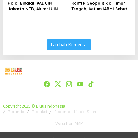
Halal Bihalal IKAL UIN
Konflik Geopolitik di Timur
Jakarta NTB, Alumni UIN
Tengah, Ketum IARMI Sebut
Jakarta Adalah Aset
Alumni Menwa Harus Ambil
Strategis
Peran Strategis
Tambah Komentar
Copyright 2025 © BiuusIndonesia
Beranda
Redaksi
Pedoman Media Siber
Versi Non AMP