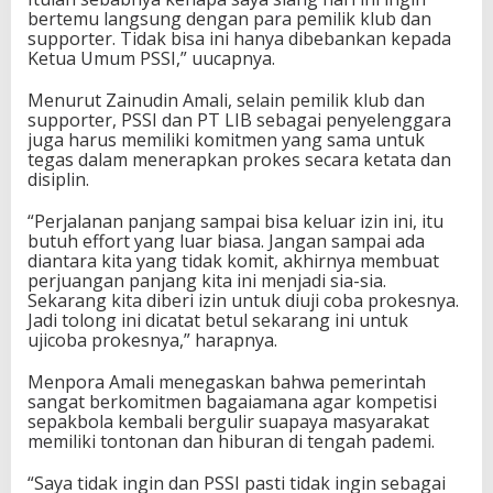
o
bertemu langsung dengan para pemilik klub dan
k
supporter. Tidak bisa ini hanya dibebankan kepada
e
Ketua Umum PSSI,” uucapnya.
s
Menurut Zainudin Amali, selain pemilik klub dan
supporter, PSSI dan PT LIB sebagai penyelenggara
juga harus memiliki komitmen yang sama untuk
tegas dalam menerapkan prokes secara ketata dan
disiplin.
“Perjalanan panjang sampai bisa keluar izin ini, itu
butuh effort yang luar biasa. Jangan sampai ada
diantara kita yang tidak komit, akhirnya membuat
perjuangan panjang kita ini menjadi sia-sia.
Sekarang kita diberi izin untuk diuji coba prokesnya.
Jadi tolong ini dicatat betul sekarang ini untuk
ujicoba prokesnya,” harapnya.
Menpora Amali menegaskan bahwa pemerintah
sangat berkomitmen bagaiamana agar kompetisi
sepakbola kembali bergulir suapaya masyarakat
memiliki tontonan dan hiburan di tengah pademi.
“Saya tidak ingin dan PSSI pasti tidak ingin sebagai