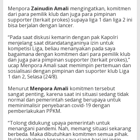
p
Menpora
Zainudin Amali
mengingatkan, komitmen
t
dari para pemilik klub dan juga para pimpinan
i
supporter (terkait prokes) supaya liga 1 dan liga 2 ini
m
bisa berjalan dengan lancer.
i
s
“Pada saat diskusi kemarin dengan pak Kapolri
t
menjelang saat ditandatanganinya izin untuk
i
kompetisi Liga, beliau menanyakan pada saya
s
bagaimana dengan komitmen dari para pemilik klub
S
dan juga para pimpinan supporter (terkait prokes),”
u
ucap Menpora Amali saat memimpin pertemuan dan
p
sosialisasi dengan pimpinan dan suporter klub Liga
o
1 dan 2, Selasa (24/8).
r
t
Menurut
Menpora Amali
komitmen tersebut
e
sangat penting, karena saat ini situasi sedang tidak
r
normal dan pemerintah sedang berupaya untuk
P
meminimalisir penyebaran covid-19 dengan
a
pemberlakukan PPKM.
t
u
h
“Tolong didukung upaya pemerintah untuk
i
menangani pandemi. Nah, memang situasi sekarang
P
berbeda. Maka dibutuhkan komitmen semua pihak.
r
Itulah sebabnya kenapa saya siang hari ini ingin