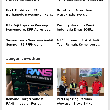
i
Olahraga: Momentum ISS
Jadi Mesin Ekonomi Baru
p
2025 untuk Ekonomi
Erick Thohir dan ST
Borobudur Marathon
Nasional
Burhanuddin Resmikan Kerja
Masuki Edisi Ke-9,
o
Sama Tata Kelola Hukum
Pemerintah Siap Perkuat
s
Program Pemuda dan
Kolaborasi
BPK Puji Laporan Keuangan
Perangi Narkoba Demi
Olahraga
Kemenpora, DPR Apresiasi
Indonesia Emas 2045,
Kinerja Menpora Dito
Kemenpora Gandeng BNN
Sesmenpora Gunawan Ambil
NPC Indonesia Bakal Jadi
Sumpah 96 PPPK dan
Tuan Rumah, Kemenpora
Serahkan SK Kepada 52
Kucurkan Bantuan Dana
CPNS
Tahap II
Jangan Lewatkan
Kemana Harga Saham
PLN Enjiniring Perluas
RANS, Investor Perlu
Wawasan Siswa SMK
Cermati Fundamental dan
tentang Tantangan