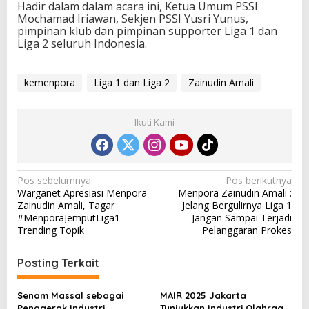
Hadir dalam dalam acara ini, Ketua Umum PSSI
Mochamad Iriawan, Sekjen PSSI Yusri Yunus,
pimpinan klub dan pimpinan supporter Liga 1 dan
Liga 2 seluruh Indonesia.
kemenpora
Liga 1 dan Liga 2
Zainudin Amali
Ikuti Kami
N
Pos sebelumnya
Pos berikutnya
Warganet Apresiasi Menpora
Menpora Zainudin Amali :
a
Zainudin Amali, Tagar
Jelang Bergulirnya Liga 1
v
#MenporaJemputLiga1
Jangan Sampai Terjadi
Trending Topik
Pelanggaran Prokes
i
g
Posting Terkait
a
s
Senam Massal sebagai
MAIR 2025 Jakarta
Penggerak Industri
Tunjukkan Industri Olahraga