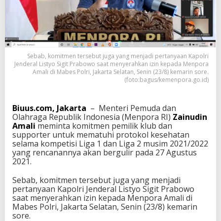
i
:
K
o
m
p
Sebab, komitmen tersebut juga yang menjadi pertanyaan Kapolri
e
Jenderal Listyo Sigit Prabowo saat menyerahkan izin kepada Menpora
t
Amali di Mabes Polri, Jakarta Selatan, Senin (23/8) kemarin sore.
i
(foto:bagus/kemenpora.go.id)
s
i
L
Biuus.com, Jakarta
– Menteri Pemuda dan
i
Olahraga Republik Indonesia (Menpora RI)
Zainudin
g
Amali
meminta komitmen pemilik klub dan
a
supporter untuk mematuhi protokol kesehatan
1
selama kompetisi Liga 1 dan Liga 2 musim 2021/2022
d
yang rencanannya akan bergulir pada 27 Agustus
a
2021.
n
L
Sebab, komitmen tersebut juga yang menjadi
i
pertanyaan Kapolri Jenderal Listyo Sigit Prabowo
g
saat menyerahkan izin kepada Menpora Amali di
a
Mabes Polri, Jakarta Selatan, Senin (23/8) kemarin
2
sore.
O