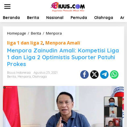
L
e
w
a
Beranda
Berita
Nasional
Pemuda
Olahraga
Art
t
i
k
M
Homepage
/
Berita
/
Menpora
e
e
liga 1 dan liga 2
,
Menpora Amali
k
n
o
p
Menpora Zainudin Amali: Kompetisi Liga
n
o
1 dan Liga 2 Optimistis Suporter Patuhi
t
r
Prokes
e
a
n
Z
Biuus Indonesia
Agustus 25, 2021
a
Berita
,
Menpora
,
Olahraga
i
n
u
d
i
n
A
m
a
l