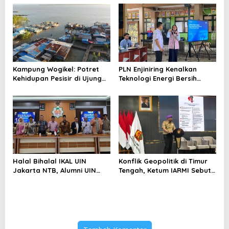
Menghindari Spekulasi
Perubahan Iklim
Berlebihan
Kampung Wogikel: Potret
PLN Enjiniring Kenalkan
Kehidupan Pesisir di Ujung
Teknologi Energi Bersih
Selatan Papua yang
kepada Pelajar Jakarta
Bertahan di Tengah
Keterbatasan
Halal Bihalal IKAL UIN
Konflik Geopolitik di Timur
Jakarta NTB, Alumni UIN
Tengah, Ketum IARMI Sebut
Jakarta Adalah Aset
Alumni Menwa Harus Ambil
Strategis
Peran Strategis