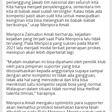
penanggung jawab tim nasional dan seluruh kita.
Kita hanya menjadi penyelenggara, sementara tim
kita di babak awal sudah tersingkir. Kalau tidak ada
kompetisi pasti akan sulit kita untuk mewujudkan
keinginan kita bisa melangkah ke babak-babak
berikutnya,” ucap Menpora Amali.
Menpora Zainudon Amali berharap, kejadian-
kejadian yang terjadi saat Piala Menpora lalu tidak
terulang. Piala Menpora yang sukses pada Maret
2021 lalu menjadi modal terkait penerapan prokes
meskipun akan lebih diperketat lagi.
“Mudah-mudahan ini bisa dipahami oleh pemilik klub
oleh para pimpinan suporter yang bisa
disosialisasikan kepada anggotanya supaya sampai
dengan akhir kompetisi ini tidak ada gangguan,
tidak ada hal yang mencederai dan kita bisa
menikmati satu kompetisi sepak bola yang normal.
Walaupun dalam situasi tidak normal bisa melihat
talenta timnas,” harapnya.
Menpora Amali mengaku optimistis para supporter
akan memathui protokol kesehatan karena telah
dibuktikan pada Piala Menpora. Mereka patuh untuk