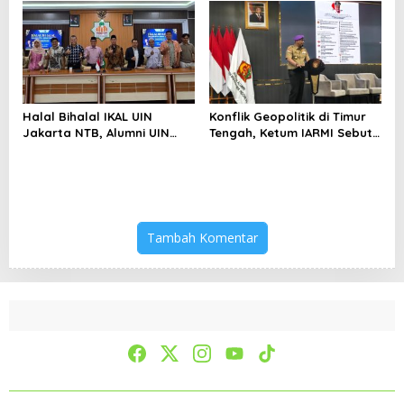
Bertahan di Tengah
Keterbatasan
Halal Bihalal IKAL UIN
Konflik Geopolitik di Timur
Jakarta NTB, Alumni UIN
Tengah, Ketum IARMI Sebut
Jakarta Adalah Aset
Alumni Menwa Harus Ambil
Strategis
Peran Strategis
Tambah Komentar