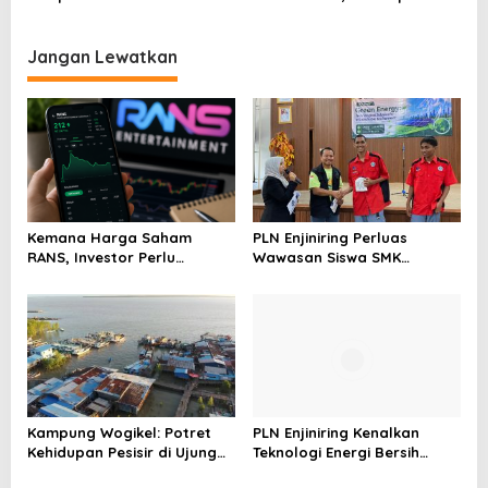
Serahkan SK Kepada 52
Kucurkan Bantuan Dana
CPNS
Tahap II
Jangan Lewatkan
Kemana Harga Saham
PLN Enjiniring Perluas
RANS, Investor Perlu
Wawasan Siswa SMK
Cermati Fundamental dan
tentang Tantangan
Menghindari Spekulasi
Perubahan Iklim
Berlebihan
Kampung Wogikel: Potret
PLN Enjiniring Kenalkan
Kehidupan Pesisir di Ujung
Teknologi Energi Bersih
Selatan Papua yang
kepada Pelajar Jakarta