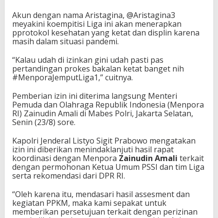
g
Akun dengan nama Aristagina, @Aristagina3
T
meyakini koempitisi Liga ini akan menerapkan
o
pprotokol kesehatan yang ketat dan displin karena
p
masih dalam situasi pandemi.
i
k
“Kalau udah di izinkan gini udah pasti pas
pertandingan prokes bakalan ketat banget nih
#MenporaJemputLiga1,” cuitnya.
Pemberian izin ini diterima langsung Menteri
Pemuda dan Olahraga Republik Indonesia (Menpora
RI) Zainudin Amali di Mabes Polri, Jakarta Selatan,
Senin (23/8) sore.
Kapolri Jenderal Listyo Sigit Prabowo mengatakan
izin ini diberikan menindaklanjuti hasil rapat
koordinasi dengan Menpora
Zainudin Amali
terkait
dengan permohonan Ketua Umum PSSI dan tim Liga
serta rekomendasi dari DPR RI.
“Oleh karena itu, mendasari hasil assesment dan
kegiatan PPKM, maka kami sepakat untuk
memberikan persetujuan terkait dengan perizinan