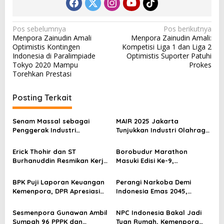
N
Pos sebelumnya
Pos berikutnya
Menpora Zainudin Amali
Menpora Zainudin Amali:
a
Optimistis Kontingen
Kompetisi Liga 1 dan Liga 2
v
Indonesia di Paralimpiade
Optimistis Suporter Patuhi
Tokyo 2020 Mampu
Prokes
i
Torehkan Prestasi
g
a
Posting Terkait
s
Senam Massal sebagai
MAIR 2025 Jakarta
i
Penggerak Industri
Tunjukkan Industri Olahraga
p
Olahraga: Momentum ISS
Jadi Mesin Ekonomi Baru
2025 untuk Ekonomi
Erick Thohir dan ST
Borobudur Marathon
o
Nasional
Burhanuddin Resmikan Kerja
Masuki Edisi Ke-9,
s
Sama Tata Kelola Hukum
Pemerintah Siap Perkuat
Program Pemuda dan
Kolaborasi
BPK Puji Laporan Keuangan
Perangi Narkoba Demi
Olahraga
Kemenpora, DPR Apresiasi
Indonesia Emas 2045,
Kinerja Menpora Dito
Kemenpora Gandeng BNN
Sesmenpora Gunawan Ambil
NPC Indonesia Bakal Jadi
Sumpah 96 PPPK dan
Tuan Rumah, Kemenpora