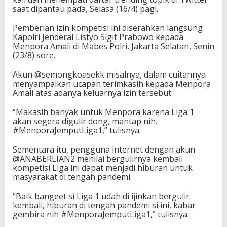
M
saat dipantau pada, Selasa (16/4) pagi.
e
n
Pemberian izin kompetisi ini diserahkan langsung
p
Kapolri Jenderal Listyo Sigit Prabowo kepada
o
Menpora Amali di Mabes Polri, Jakarta Selatan, Senin
r
(23/8) sore.
a
J
Akun @semongkoasekk misalnya, dalam cuitannya
e
menyampaikan ucapan terimkasih kepada Menpora
m
Amali atas adanya keluarnya izin tersebut.
p
u
“Makasih banyak untuk Menpora karena Liga 1
t
akan segera digulir dong, mantap nih.
L
#MenporaJemputLiga1,” tulisnya.
i
g
Sementara itu, pengguna internet dengan akun
a
@ANABERLIAN2 menilai bergulirnya kembali
1
kompetisi Liga ini dapat menjadi hiburan untuk
T
masyarakat di tengah pandemi.
r
e
“Baik bangeet si Liga 1 udah di ijinkan bergulir
n
kembali, hiburan di tengah pandemi si ini, kabar
d
gembira nih #MenporaJemputLiga1,” tulisnya.
i
n