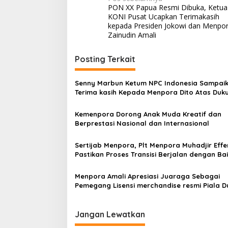
Navigasi
PON XX Papua Resmi Dibuka, Ketua
pos
KONI Pusat Ucapkan Terimakasih
kepada Presiden Jokowi dan Menpo
Zainudin Amali
Posting Terkait
Senny Marbun Ketum NPC Indonesia Sampai
Terima kasih Kepada Menpora Dito Atas Duk
Penuhnya
Kemenpora Dorong Anak Muda Kreatif dan
Berprestasi Nasional dan Internasional
Sertijab Menpora, Plt Menpora Muhadjir Eff
Pastikan Proses Transisi Berjalan dengan Ba
Menpora Amali Apresiasi Juaraga Sebagai
Pemegang Lisensi merchandise resmi Piala Dunia
U-20
Jangan Lewatkan