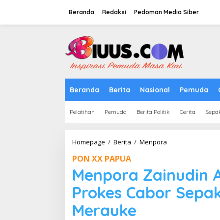
Lewati
ke
Beranda
Redaksi
Pedoman Media Siber
konten
tutup
Beranda
Berita
Nasional
Pemuda
Pelatihan
Pemuda
Berita Politik
Cerita
Sepa
Menpora
Homepage
/
Berita
/
Menpora
Zainudin
PON XX PAPUA
Amali
Tinjau
Menpora Zainudin A
Pelaksanaan
Prokes
Prokes Cabor Sepak
Cabor
Sepak
Merauke
Bola