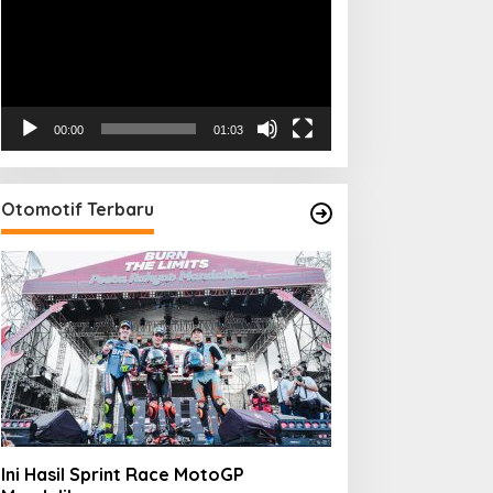
00:00
01:03
Otomotif Terbaru
Ini Hasil Sprint Race MotoGP