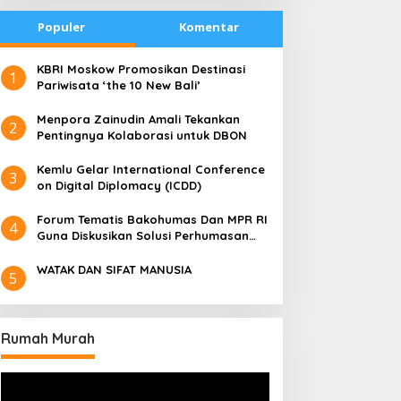
Populer
Komentar
​KBRI Moskow Promosikan Destinasi
1
Pariwisata ‘the 10 New Bali’
​Menpora Zainudin Amali Tekankan
2
Pentingnya Kolaborasi untuk DBON
​Kemlu Gelar International Conference
3
on Digital Diplomacy (ICDD)
Forum Tematis Bakohumas Dan MPR RI
4
Guna Diskusikan Solusi Perhumasan
Juga Tuk Perkuat Lembaga Masing –
Masing
WATAK DAN SIFAT MANUSIA
5
Rumah Murah
Pemutar
Video