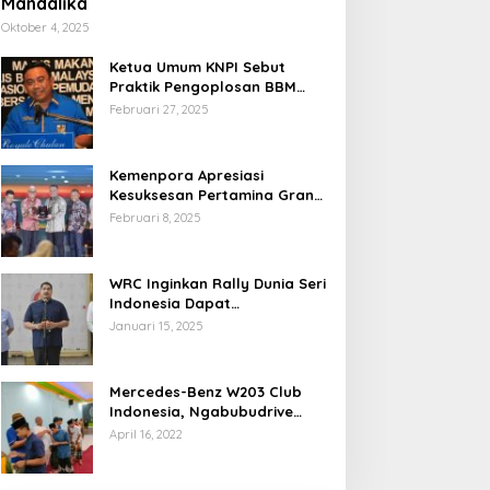
Mandalika
Oktober 4, 2025
Ketua Umum KNPI Sebut
Praktik Pengoplosan BBM
Cederai Kepercayaan
Februari 27, 2025
Masyarakat
Kemenpora Apresiasi
Kesuksesan Pertamina Grand
Prix of Indonesia 2024
Februari 8, 2025
WRC Inginkan Rally Dunia Seri
Indonesia Dapat
Terselenggara 2026
Januari 15, 2025
Mendatang
Mercedes-Benz W203 Club
Indonesia, Ngabubudrive
Ramadhan 2022
April 16, 2022