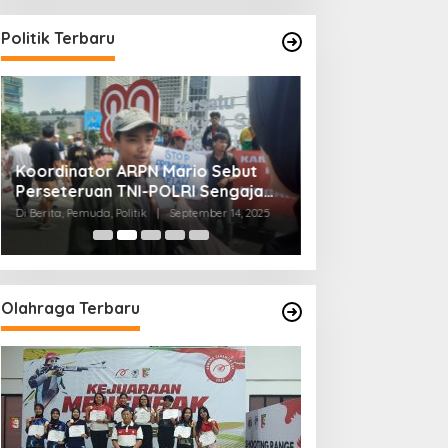
Politik Terbaru
Koordinator ARPN Mario Sebut
Pengurus PETANI
Perseteruan TNI-POLRI Sengaja
dan Rakyat Adal
dilakukan Provokator
Membangun Ket
Di Berita, Pemuda, Politik
|
September 14, 2025
Di Berita, Ekonomi, Politik
Masyarakat
Olahraga Terbaru