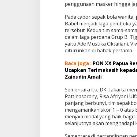
penggunaan masker hingga jag
Pada cabor sepak bola wanita,
Babel menjadi laga pembuka ya
tersebut. Kedua tim sama-sam
dalam laga perdana Grup B. Tig
yaitu Ade Mustika Oktafiani, Vi
diturunkan di babak pertama.
Baca juga :
PON XX Papua Res
Ucapkan Terimakasih kepada
Zainudin Amali
Sementara itu, DKI Jakarta men
Pattinasarany, Risa Afriyani Ulf
panjang berbunyi, tim sepakbol
mengamankan skor 1 – 0 atas B
menjadi modal yang baik bagi D
selanjutnya akan menghadapi 
Sementara di pertandingan pen