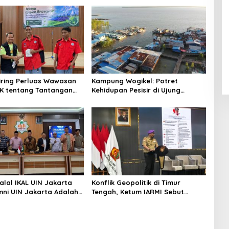
niring Perluas Wawasan
Kampung Wogikel: Potret
angan
Kehidupan Pesisir di Ujung
n Iklim
Selatan Papua yang Bertahan di
Tengah Keterbatasan
alal IKAL UIN Jakarta
Konflik Geopolitik di Timur
mni UIN Jakarta Adalah
Tengah, Ketum IARMI Sebut
tegis
Alumni Menwa Harus Ambil Peran
Strategis