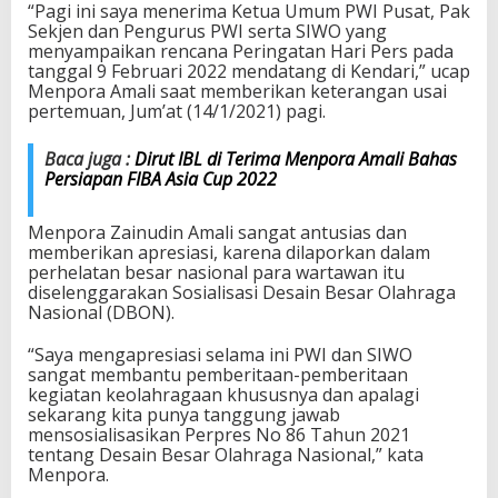
“Pagi ini saya menerima Ketua Umum PWI Pusat, Pak
n
Sekjen dan Pengurus PWI serta SIWO yang
g
menyampaikan rencana Peringatan Hari Pers pada
a
tanggal 9 Februari 2022 mendatang di Kendari,” ucap
t
Menpora Amali saat memberikan keterangan usai
a
pertemuan, Jum’at (14/1/2021) pagi.
n
H
a
Baca juga :
Dirut IBL di Terima Menpora Amali Bahas
r
Persiapan FIBA Asia Cup 2022
i
P
Menpora Zainudin Amali sangat antusias dan
e
memberikan apresiasi, karena dilaporkan dalam
r
perhelatan besar nasional para wartawan itu
s
diselenggarakan Sosialisasi Desain Besar Olahraga
2
Nasional (DBON).
0
2
“Saya mengapresiasi selama ini PWI dan SIWO
2
sangat membantu pemberitaan-pemberitaan
d
kegiatan keolahragaan khususnya dan apalagi
i
sekarang kita punya tanggung jawab
K
mensosialisasikan Perpres No 86 Tahun 2021
e
tentang Desain Besar Olahraga Nasional,” kata
n
Menpora.
d
a