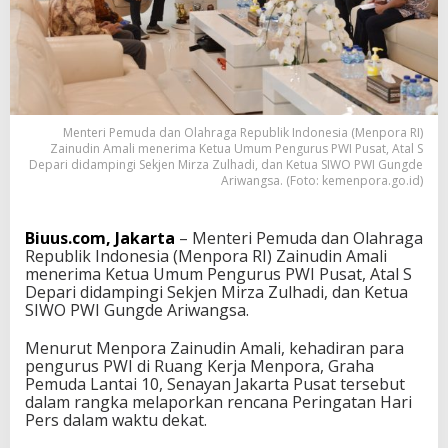
i
T
e
r
i
m
a
Menteri Pemuda dan Olahraga Republik Indonesia (Menpora RI)
P
Zainudin Amali menerima Ketua Umum Pengurus PWI Pusat, Atal S
W
Depari didampingi Sekjen Mirza Zulhadi, dan Ketua SIWO PWI Gungde
I
Ariwangsa. (Foto: kemenpora.go.id)
P
u
s
Biuus.com, Jakarta
– Menteri Pemuda dan Olahraga
a
Republik Indonesia (Menpora RI) Zainudin Amali
t
menerima Ketua Umum Pengurus PWI Pusat, Atal S
D
Depari didampingi Sekjen Mirza Zulhadi, dan Ketua
u
SIWO PWI Gungde Ariwangsa.
k
u
Menurut Menpora Zainudin Amali, kehadiran para
n
pengurus PWI di Ruang Kerja Menpora, Graha
g
Pemuda Lantai 10, Senayan Jakarta Pusat tersebut
P
dalam rangka melaporkan rencana Peringatan Hari
e
Pers dalam waktu dekat.
r
i