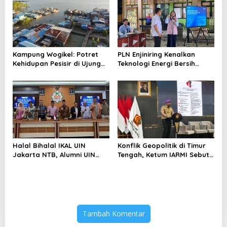
Kampung Wogikel: Potret
PLN Enjiniring Kenalkan
Kehidupan Pesisir di Ujung
Teknologi Energi Bersih
Selatan Papua yang
kepada Pelajar Jakarta
Bertahan di Tengah
Keterbatasan
Halal Bihalal IKAL UIN
Konflik Geopolitik di Timur
Jakarta NTB, Alumni UIN
Tengah, Ketum IARMI Sebut
Jakarta Adalah Aset
Alumni Menwa Harus Ambil
Strategis
Peran Strategis
Tambah Komentar