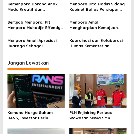
p
Atas Dukungan Penuhnya
Kemenpora Dorong Anak
Menpora Dito Hadiri Sidang
Muda Kreatif dan
Kabinet Bahas Persiapan
o
Berprestasi Nasional dan
Ramadhan & Idulfitri 1445 H
s
Internasional
Sertijab Menpora, Plt
Menpora Amali
Menpora Muhadjir Effendy
Mengharpkan Kemajuan
Pastikan Proses Transisi
Kemenpora RI Berlanjut
Berjalan dengan Baik
Menpora Amali Apresiasi
Koordinasi dan Kolaborasi
Juaraga Sebagai
Humas Kementerian
Pemegang Lisensi
Lembaga Jadi Kunci Penting
merchandise resmi Piala
Keketuaan Indonesia di
Dunia U-20
ASEAN 2023
Jangan Lewatkan
Kemana Harga Saham
PLN Enjiniring Perluas
RANS, Investor Perlu
Wawasan Siswa SMK
Cermati Fundamental dan
tentang Tantangan
Menghindari Spekulasi
Perubahan Iklim
Berlebihan