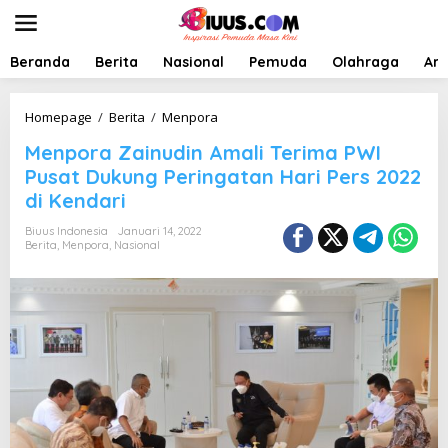
L
e
w
a
Beranda
Berita
Nasional
Pemuda
Olahraga
Art
t
i
k
M
Homepage
/
Berita
/
Menpora
e
e
Menpora Zainudin Amali Terima PWI
k
n
o
p
Pusat Dukung Peringatan Hari Pers 2022
n
o
di Kendari
t
r
e
a
Biuus Indonesia
Januari 14, 2022
n
Z
Berita
,
Menpora
,
Nasional
a
i
n
u
d
i
n
A
m
a
l