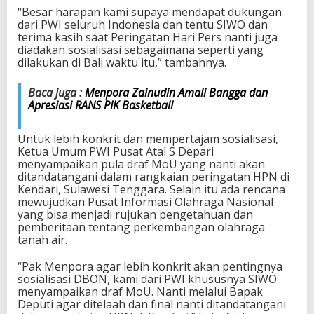
r
“Besar harapan kami supaya mendapat dukungan
i
dari PWI seluruh Indonesia dan tentu SIWO dan
terima kasih saat Peringatan Hari Pers nanti juga
diadakan sosialisasi sebagaimana seperti yang
dilakukan di Bali waktu itu,” tambahnya.
Baca juga :
Menpora Zainudin Amali Bangga dan
Apresiasi RANS PIK Basketball
Untuk lebih konkrit dan mempertajam sosialisasi,
Ketua Umum PWI Pusat Atal S Depari
menyampaikan pula draf MoU yang nanti akan
ditandatangani dalam rangkaian peringatan HPN di
Kendari, Sulawesi Tenggara. Selain itu ada rencana
mewujudkan Pusat Informasi Olahraga Nasional
yang bisa menjadi rujukan pengetahuan dan
pemberitaan tentang perkembangan olahraga
tanah air.
“Pak Menpora agar lebih konkrit akan pentingnya
sosialisasi DBON, kami dari PWI khususnya SIWO
menyampaikan draf MoU. Nanti melalui Bapak
Deputi agar ditelaah dan final nanti ditandatangani