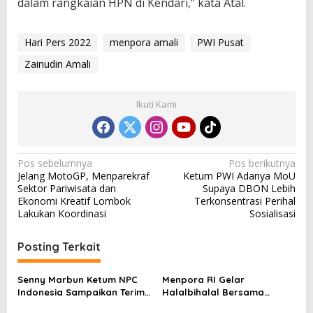
dalam rangkaian HPN di Kendari,” kata Atal.
Hari Pers 2022
menpora amali
PWI Pusat
Zainudin Amali
Ikuti Kami
N
Pos sebelumnya
Pos berikutnya
Jelang MotoGP, Menparekraf
Ketum PWI Adanya MoU
a
Sektor Pariwisata dan
Supaya DBON Lebih
v
Ekonomi Kreatif Lombok
Terkonsentrasi Perihal
Lakukan Koordinasi
Sosialisasi
i
g
Posting Terkait
a
s
Senny Marbun Ketum NPC
Menpora RI Gelar
Indonesia Sampaikan Terima
Halalbihalal Bersama
i
kasih Kepada Menpora Dito
Keluarga Besar Kemenpora