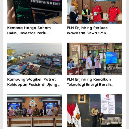
Kemana Harga Saham
PLN Enjiniring Perluas
RANS, Investor Perlu
Wawasan Siswa SMK
Cermati Fundamental dan
tentang Tantangan
Menghindari Spekulasi
Perubahan Iklim
Berlebihan
Kampung Wogikel: Potret
PLN Enjiniring Kenalkan
Kehidupan Pesisir di Ujung
Teknologi Energi Bersih
Selatan Papua yang
kepada Pelajar Jakarta
Bertahan di Tengah
Keterbatasan