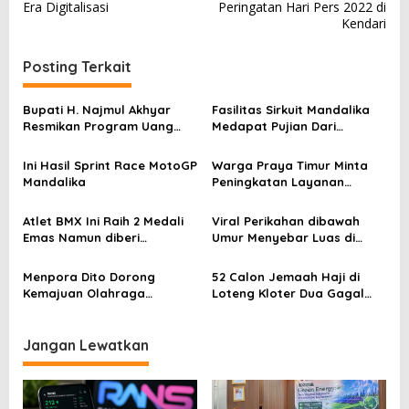
v
Era Digitalisasi
Peringatan Hari Pers 2022 di
Kendari
i
g
Posting Terkait
a
s
Bupati H. Najmul Akhyar
Fasilitas Sirkuit Mandalika
Resmikan Program Uang
Medapat Pujian Dari
i
Duka Rp1 Juta untuk Warga
Wartawan Asing
p
KLU
Ini Hasil Sprint Race MotoGP
Warga Praya Timur Minta
Mandalika
Peningkatan Layanan
o
Kesehatan Lewat Rumah
s
Sakit Baru
Atlet BMX Ini Raih 2 Medali
Viral Perikahan dibawah
Emas Namun diberi
Umur Menyebar Luas di
Sertifikat Berupa PDF, di
Media Sosial
Event Fornas 2025
Menpora Dito Dorong
52 Calon Jemaah Haji di
Kemajuan Olahraga
Loteng Kloter Dua Gagal
Dirgantara Lewat PGAWC di
Berangkat karena Visa
Lombok Tengah
Belum Terbit
Jangan Lewatkan