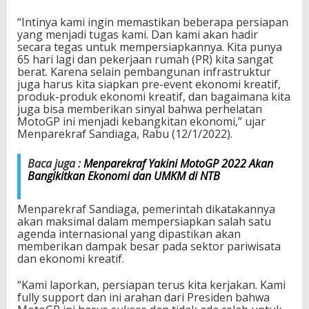
k
o
“Intinya kami ingin memastikan beberapa persiapan
n
yang menjadi tugas kami. Dan kami akan hadir
o
secara tegas untuk mempersiapkannya. Kita punya
m
65 hari lagi dan pekerjaan rumah (PR) kita sangat
i
berat. Karena selain pembangunan infrastruktur
K
juga harus kita siapkan pre-event ekonomi kreatif,
r
produk-produk ekonomi kreatif, dan bagaimana kita
e
juga bisa memberikan sinyal bahwa perhelatan
a
MotoGP ini menjadi kebangkitan ekonomi,” ujar
t
Menparekraf Sandiaga, Rabu (12/1/2022).
i
f
Baca juga :
Menparekraf Yakini MotoGP 2022 Akan
L
Bangikitkan Ekonomi dan UMKM di NTB
o
m
b
Menparekraf Sandiaga, pemerintah dikatakannya
o
akan maksimal dalam mempersiapkan salah satu
k
agenda internasional yang dipastikan akan
L
memberikan dampak besar pada sektor pariwisata
a
dan ekonomi kreatif.
k
u
“Kami laporkan, persiapan terus kita kerjakan. Kami
k
fully support dan ini arahan dari Presiden bahwa
a