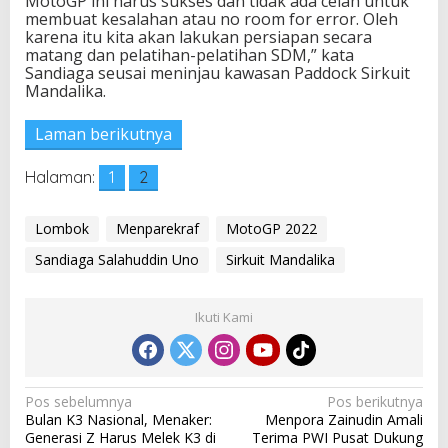
MotoGP ini harus sukses dan tidak ada celah untuk
n
membuat kesalahan atau no room for error. Oleh
K
karena itu kita akan lakukan persiapan secara
o
matang dan pelatihan-pelatihan SDM,” kata
o
Sandiaga seusai meninjau kawasan Paddock Sirkuit
r
Mandalika.
d
i
Laman berikutnya
n
a
s
Halaman:
1
2
i
Lombok
Menparekraf
MotoGP 2022
Sandiaga Salahuddin Uno
Sirkuit Mandalika
Ikuti Kami
N
Pos sebelumnya
Pos berikutnya
Bulan K3 Nasional, Menaker:
Menpora Zainudin Amali
a
Generasi Z Harus Melek K3 di
Terima PWI Pusat Dukung