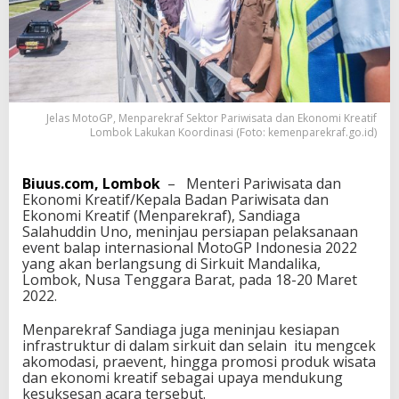
e
k
r
a
f
S
e
Jelas MotoGP, Menparekraf Sektor Pariwisata dan Ekonomi Kreatif
k
Lombok Lakukan Koordinasi (Foto: kemenparekraf.go.id)
t
o
r
Biuus.com, Lombok
– Menteri Pariwisata dan
P
Ekonomi Kreatif/Kepala Badan Pariwisata dan
a
Ekonomi Kreatif (Menparekraf), Sandiaga
r
Salahuddin Uno, meninjau persiapan pelaksanaan
i
event balap internasional MotoGP Indonesia 2022
w
yang akan berlangsung di Sirkuit Mandalika,
i
Lombok, Nusa Tenggara Barat, pada 18-20 Maret
s
2022.
a
t
Menparekraf Sandiaga juga meninjau kesiapan
a
infrastruktur di dalam sirkuit dan selain itu mengcek
d
akomodasi, praevent, hingga promosi produk wisata
a
dan ekonomi kreatif sebagai upaya mendukung
n
kesuksesan acara tersebut.
E