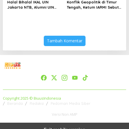
Halal Bihalal IKAL UIN
Konflik Geopolitik di Timur
Jakarta NTB, Alumni UIN
Tengah, Ketum IARMI Sebut
Jakarta Adalah Aset
Alumni Menwa Harus Ambil
Strategis
Peran Strategis
Tambah Komentar
Copyright 2025 © BiuusIndonesia
Beranda
Redaksi
Pedoman Media Siber
Versi Non AMP