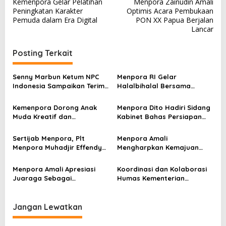
Kemenpora Gelar Pelatihan
Menpora Zainudin Amali
a
Peningkatan Karakter
Optimis Acara Pembukaan
v
Pemuda dalam Era Digital
PON XX Papua Berjalan
Lancar
i
g
Posting Terkait
a
s
Senny Marbun Ketum NPC
Menpora RI Gelar
Indonesia Sampaikan Terima
Halalbihalal Bersama
i
kasih Kepada Menpora Dito
Keluarga Besar Kemenpora
p
Atas Dukungan Penuhnya
Kemenpora Dorong Anak
Menpora Dito Hadiri Sidang
Muda Kreatif dan
Kabinet Bahas Persiapan
o
Berprestasi Nasional dan
Ramadhan & Idulfitri 1445 H
s
Internasional
Sertijab Menpora, Plt
Menpora Amali
Menpora Muhadjir Effendy
Mengharpkan Kemajuan
Pastikan Proses Transisi
Kemenpora RI Berlanjut
Berjalan dengan Baik
Menpora Amali Apresiasi
Koordinasi dan Kolaborasi
Juaraga Sebagai
Humas Kementerian
Pemegang Lisensi
Lembaga Jadi Kunci Penting
merchandise resmi Piala
Keketuaan Indonesia di
Dunia U-20
ASEAN 2023
Jangan Lewatkan