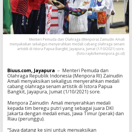
i
S
e
r
a
h
k
Menteri Pemuda dan Olahraga (Menpora) Zainudin Amali
a
menyaksikan sekaligus menyerahkan medali cabang olahraga senam
n
artistik di Istora Papua Bangkit, Jayapura, Jumat (1/10/2021) sore.
M
(foto:rayki/kemenpora.go.id)
e
d
a
Biuus.com, Jayapura
– Menteri Pemuda dan
l
Olahraga Republik Indonesia (Menpora RI) Zainudin
i
Amali menyaksikan sekaligus menyerahkan medali
C
cabang olahraga senam artistik di Istora Papua
a
Bangkit, Jayapura, Jumat (1/10/2021) sore.
b
o
Menpora Zainudin Amali menyerahkan medali
r
kepada tim beregu putri yang sebagai juara DKI
S
Jakarta dengan medali emas, Jawa Timur (perak) dan
e
Riau (perunggu).
n
a
“Saya datang ke sini untuk menyaksikan
m