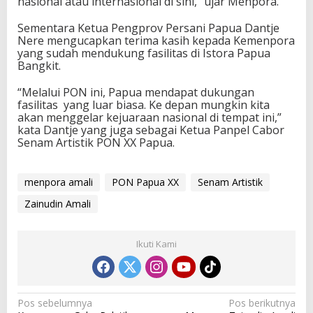
nasional atau internasional di sini,” ujar Menpora.
Sementara Ketua Pengprov Persani Papua Dantje
Nere mengucapkan terima kasih kepada Kemenpora
yang sudah mendukung fasilitas di Istora Papua
Bangkit.
“Melalui PON ini, Papua mendapat dukungan
fasilitas yang luar biasa. Ke depan mungkin kita
akan menggelar kejuaraan nasional di tempat ini,”
kata Dantje yang juga sebagai Ketua Panpel Cabor
Senam Artistik PON XX Papua.
menpora amali
PON Papua XX
Senam Artistik
Zainudin Amali
Ikuti Kami
N
Pos sebelumnya
Pos berikutnya