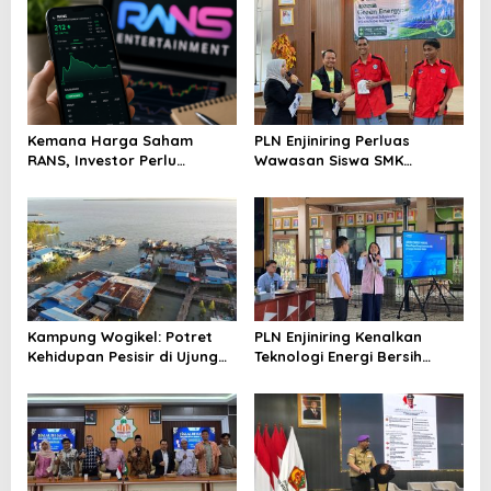
Kemana Harga Saham
PLN Enjiniring Perluas
RANS, Investor Perlu
Wawasan Siswa SMK
Cermati Fundamental dan
tentang Tantangan
Menghindari Spekulasi
Perubahan Iklim
Berlebihan
Kampung Wogikel: Potret
PLN Enjiniring Kenalkan
Kehidupan Pesisir di Ujung
Teknologi Energi Bersih
Selatan Papua yang
kepada Pelajar Jakarta
Bertahan di Tengah
Keterbatasan