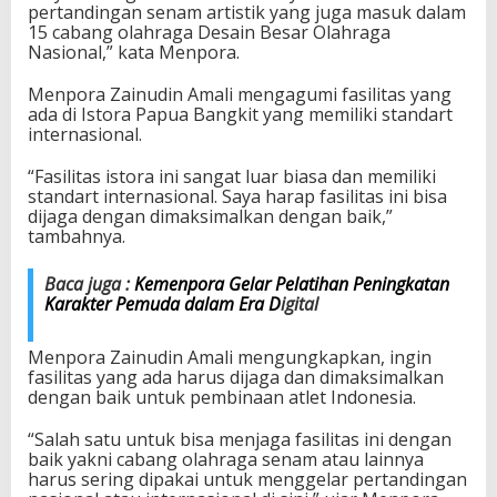
pertandingan senam artistik yang juga masuk dalam
A
15 cabang olahraga Desain Besar Olahraga
r
Nasional,” kata Menpora.
t
i
Menpora Zainudin Amali mengagumi fasilitas yang
s
ada di Istora Papua Bangkit yang memiliki standart
t
internasional.
i
k
“Fasilitas istora ini sangat luar biasa dan memiliki
standart internasional. Saya harap fasilitas ini bisa
dijaga dengan dimaksimalkan dengan baik,”
tambahnya.
Baca juga :
Kemenpora Gelar Pelatihan Peningkatan
Karakter Pemuda dalam Era D
igital
Menpora Zainudin Amali mengungkapkan, ingin
fasilitas yang ada harus dijaga dan dimaksimalkan
dengan baik untuk pembinaan atlet Indonesia.
“Salah satu untuk bisa menjaga fasilitas ini dengan
baik yakni cabang olahraga senam atau lainnya
harus sering dipakai untuk menggelar pertandingan