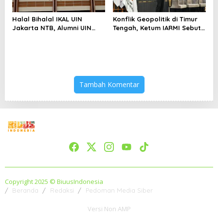
Halal Bihalal IKAL UIN
Konflik Geopolitik di Timur
Jakarta NTB, Alumni UIN
Tengah, Ketum IARMI Sebut
Jakarta Adalah Aset
Alumni Menwa Harus Ambil
Strategis
Peran Strategis
Tambah Komentar
Copyright 2025 © BiuusIndonesia
Beranda
Redaksi
Pedoman Media Siber
Versi Non AMP